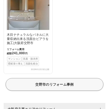
木目ナチュラルなパネルに大
量収納出来る洗面台ピアラを
施工|大阪府交野市
リフォーム費用
241,000
総額
円
マンション
洗面・脱衣所
壁紙張り替え
洗面化粧台
2015年01月23日公開
交野市のリフォーム事例