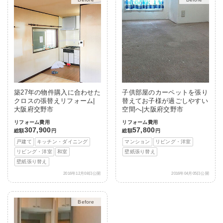
築27年の物件購入に合わせた
子供部屋のカーペットを張り
クロスの張替えリフォーム|
替えてお子様が過ごしやすい
大阪府交野市
空間へ|大阪府交野市
リフォーム費用
リフォーム費用
307,900
57,800
総額
円
総額
円
戸建て
キッチン・ダイニング
マンション
リビング・洋室
リビング・洋室
和室
壁紙張り替え
壁紙張り替え
2016年12月08日公開
2016年04月05日公開
After