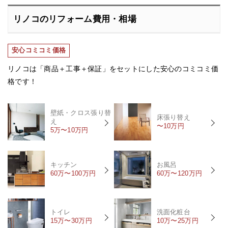
リノコのリフォーム費用・相場
安心コミコミ価格
リノコは「商品＋工事＋保証」をセットにした安心のコミコミ価
格です！
壁紙・クロス張り替
床張り替え
え
〜10万円
5万〜10万円
キッチン
お風呂
60万〜100万円
60万〜120万円
トイレ
洗面化粧台
15万〜30万円
10万〜25万円