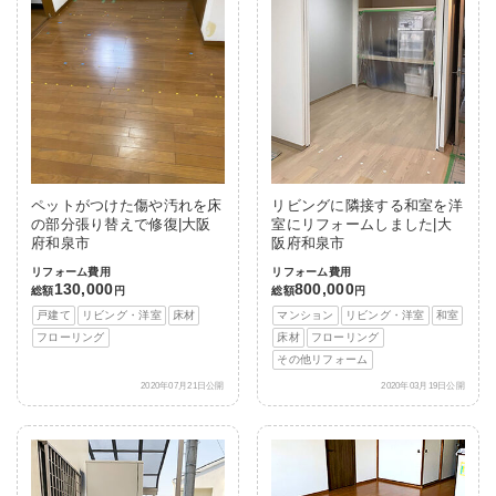
ペットがつけた傷や汚れを床
リビングに隣接する和室を洋
の部分張り替えで修復|大阪
室にリフォームしました|大
府和泉市
阪府和泉市
リフォーム費用
リフォーム費用
130,000
800,000
総額
円
総額
円
戸建て
リビング・洋室
床材
マンション
リビング・洋室
和室
フローリング
床材
フローリング
その他リフォーム
2020年07月21日公開
2020年03月19日公開