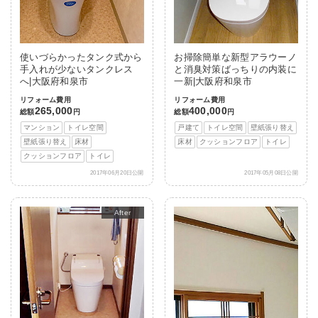
使いづらかったタンク式から
お掃除簡単な新型アラウーノ
手入れが少ないタンクレス
と消臭対策ばっちりの内装に
へ|大阪府和泉市
一新|大阪府和泉市
リフォーム費用
リフォーム費用
265,000
400,000
総額
円
総額
円
マンション
トイレ空間
戸建て
トイレ空間
壁紙張り替え
壁紙張り替え
床材
床材
クッションフロア
トイレ
クッションフロア
トイレ
2017年06月20日公開
2017年05月08日公開
After