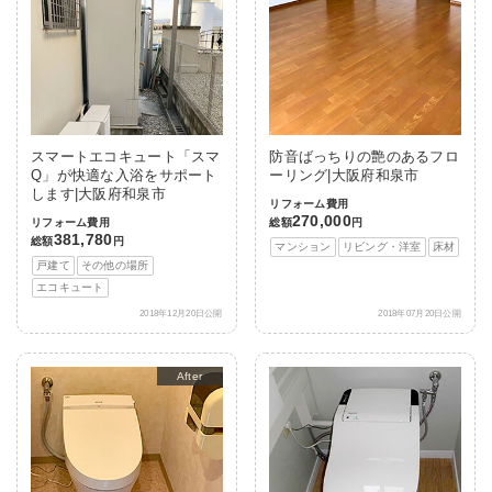
スマートエコキュート「スマ
防音ばっちりの艶のあるフロ
Q」が快適な入浴をサポート
ーリング|大阪府和泉市
します|大阪府和泉市
リフォーム費用
270,000
リフォーム費用
総額
円
381,780
総額
円
マンション
リビング・洋室
床材
戸建て
その他の場所
エコキュート
2018年12月20日公開
2018年07月20日公開
After