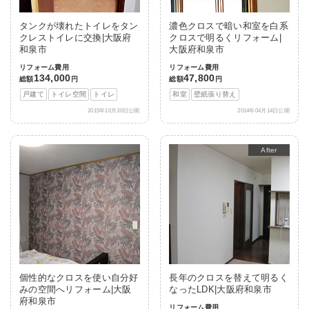
タンクが壊れたトイレをタン
濃色クロスで暗い和室を白系
クレストイレに交換|大阪府
クロスで明るくリフォーム|
和泉市
大阪府和泉市
リフォーム費用
リフォーム費用
134,000
47,800
総額
円
総額
円
戸建て
トイレ空間
トイレ
和室
壁紙張り替え
2015年10月30日公開
2014年04月14日公開
After
個性的なクロスを使い自分好
長年のクロスを替えて明るく
みの空間へリフォーム|大阪
なったLDK|大阪府和泉市
府和泉市
リフォーム費用