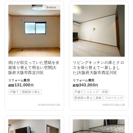
After
焼けが目立っていた壁紙を全
リビングキッチンの床とクロ
面張り替えて明るい空間|大
スを張り替えて一新しまし
阪府大阪市西淀川区
た|大阪府大阪市西淀川区
リフォーム費用
リフォーム費用
131,000
343,000
総額
円
総額
円
戸建て
壁紙張り替え
戸建て
リビング・洋室
壁紙張り替え
床材
フローリング
2023年03月06日公開
2020年07月28日公開