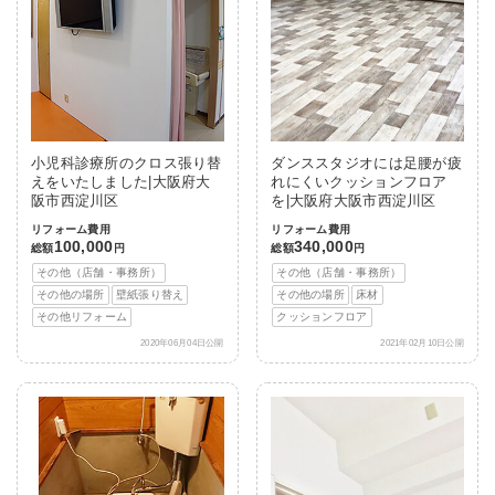
小児科診療所のクロス張り替
ダンススタジオには足腰が疲
えをいたしました|大阪府大
れにくいクッションフロア
阪市西淀川区
を|大阪府大阪市西淀川区
リフォーム費用
リフォーム費用
100,000
340,000
総額
円
総額
円
その他（店舗・事務所）
その他（店舗・事務所）
その他の場所
壁紙張り替え
その他の場所
床材
その他リフォーム
クッションフロア
2020年06月04日公開
2021年02月10日公開