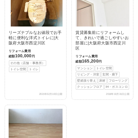
リーズナブルなお値段でお手
賃貸募集前にリフォームし
軽に便利な洋式トイレに|大
て、きれいで過ごしやすいお
阪府大阪市西淀川区
部屋に|大阪府大阪市西淀川
区
リフォーム費用
100,000
総額
円
リフォーム費用
165,200
総額
円
その他（店舗・事務所）
マンション
トイレ空間
トイレ空間
トイレ
リビング・洋室
玄関・廊下
壁紙張り替え
床材
フローリング
クッションフロア
IH・ガスコンロ
2021年02月10日公開
2018年10月31日公開