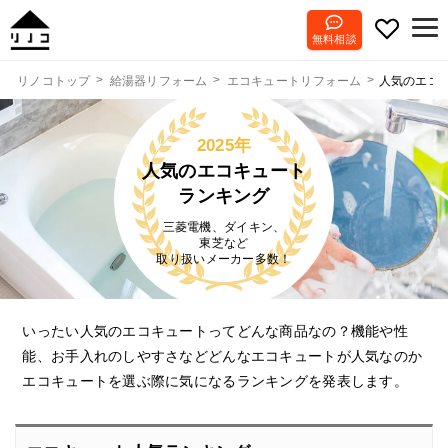
無料相談
人気のエコ
リノコトップ
給湯器リフォーム
エコキュートリフォーム
2025年
人気のエコキュート
ランキング
三菱電機、ダイキン、
東芝など
取り扱いメーカー多数！
いったい人気のエコキュートってどんな商品なの？機能や性
能、お手入れのしやすさなどどんなエコキュートが人気なのか
エコキュートを選ぶ際に気になるランキングを発表します。