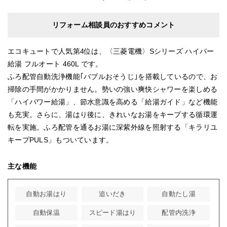
リフォーム相談員のおすすめコメント
エコキュートで人気第4位は、〈三菱電機〉Sシリーズ ハイパー
給湯 フルオート 460L です。
ふろ配管自動洗浄機能｢バブルおそうじ｣を搭載しているので、お
掃除の手間がかかりません。勢いの強い爽快シャワーを楽しめる
「ハイパワー給湯」、節水意識を高める「給湯ガイド」など機能
も充実。さらに、湯はり後に、きれいなお湯をキープする循環運
転を実施。ふろ配管を通るお湯に深紫外線を照射する「キラリユ
キープPULS」もついています。
主な機能
自動お湯はり
追いだき
自動たし湯
自動保温
スピード湯はり
配管内洗浄