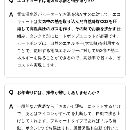
エコキュートは電気温水器と何が違うの?
電気温水器がヒーターでお湯を沸かすのに対して、エコ
キュートは
大気中の熱を取り込んだ自然冷媒CO2を圧
縮して高温高圧のガスを作り、その熱でお湯を沸かす
仕
組み。タンクと別にヒートポンプユニットが必要です。
ヒートポンプは、自然のエネルギー(大気熱)を利用する
ことで、使用する電気エネルギーに対して約3倍の熱エ
ネルギーを得ることができるので、高効率で省エネ、省
コストを実現します。
お年寄りには、操作が難しくありませんか？
一般的なご家庭なら「おまかせ運転」にセットするだけ
で、あとはマイコンがすべてを判断して、自動で沸き上
げしてくれます。フルオートタイプであれば「ふろ自
動」ボタン1つでお湯はりも、風呂保温も自動で行いま