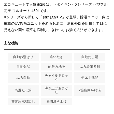
エコキュートで人気第2位は、〈ダイキン〉Xシリーズ パワフル
高圧 フルオート 460Lです。
Xシリーズから新しく「おゆぴかUV」が登場。貯湯ユニット内に
搭載のUV除菌ユニットを通るお湯に、深紫外線を照射して目に
見えない菌の増殖を抑制し、きれいなお湯で入浴ができます。
主な機能
自動お湯はり
追いだき
自動たし湯
自動保温
配管内洗浄
ふろ湯菌抑制
チャイルドロッ
ふろ自動
省エネ機能
ク
沸き上げおまか
高温たし湯
2箇所同時給湯
せ
非常用水取出し
昼間沸き上げ