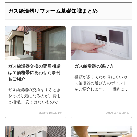
ガス給湯器リフォーム基礎知識まとめ
ガス給湯器交換の費用相場
ガス給湯器の選び方
は？価格帯にあわせた事例
種類が多くてわかりにくいガ
もご紹介
ス給湯器の選び方のポイント
をご紹介します。 一般的にガ
ガス給湯器の交換をするとき
ス給湯器の耐久年数は、10年
やっぱり気になるのが、費用
～15年といわれていますの
と相場。 安くはないものです
で、使用目的や家族構成、設
から、リフォームはもちろ
2022年01月19日更新
2022年01月13日更新
置場所から、ご家庭に最適な
ん、お値段も満足できるもの
ガス給湯器を選びましょう。
にしたいですよね。 気になる
ガス給湯器の交換の費用と相
場を徹底解析！