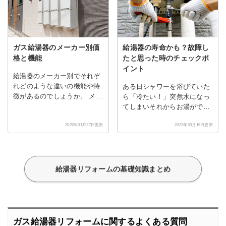
ガス給湯器のメーカー別価
給湯器の寿命かも？故障し
格と機能
たと思った時のチェックポ
イント
給湯器のメーカー別でそれぞ
れどのような違いの機能や特
ある日シャワーを浴びていた
徴があるのでしょうか。 メー
ら「冷たい！」突然水になっ
カーごとに主な機能、特徴、
てしまいそれからお湯がでな
デザイン、号数、お湯はり、
くなってしまった・・・。快
2022年01月27日更新
2022年03月16日更新
設置方法、金額などを比較し
適な生活のためになくてはな
てみました。
らない給湯器ですが、問題な
く使えるのが当たり前になっ
ていていざ不調になった時は
どうしていいかわからないも
給湯器リフォームの基礎知識まとめ
の。
ガス給湯器リフォームに関するよくある質問