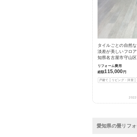
タイルごとの自然な
淡差が美しいフロア
知県名古屋市守山区
リフォーム費用
115,000
総額
円
戸建て
リビング・洋室
202
愛知県の畳リフォ