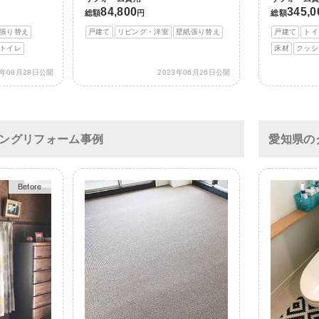
84,800
345,0
総額
円
総額
張り替え
戸建て
リビング・洋室
壁紙張り替え
戸建て
トイ
トイレ
床材
クッシ
3年08月28日公開
2023年06月26日公開
ングリフォーム事例
愛知県の
After