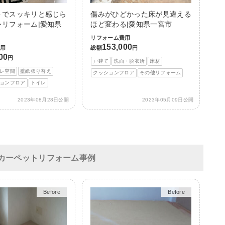
トでスッキリと感じら
傷みがひどかった床が見違える
レリフォーム|愛知県
ほど変わる|愛知県一宮市
リフォーム費用
153,000
費用
総額
円
00
円
戸建て
洗面・脱衣所
床材
レ空間
壁紙張り替え
クッションフロア
その他リフォーム
ョンフロア
トイレ
2023年08月28日公開
2023年05月09日公開
カーペットリフォーム事例
After
After