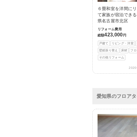
６畳和室を洋間にリ
て家族が宿泊できる
県名古屋市北区
リフォーム費用
423,000
総額
円
戸建て
リビング・洋室
壁紙張り替え
床材
フロ
その他リフォーム
202
愛知県のフロアタ