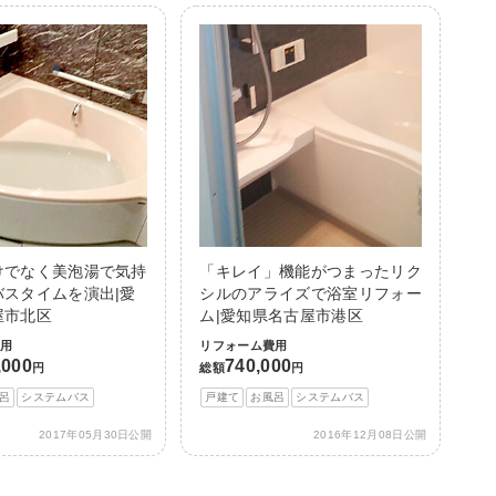
けでなく美泡湯で気持
「キレイ」機能がつまったリク
バスタイムを演出|愛
シルのアライズで浴室リフォー
屋市北区
ム|愛知県名古屋市港区
費用
リフォーム費用
,000
740,000
円
総額
円
呂
システムバス
戸建て
お風呂
システムバス
2017年05月30日公開
2016年12月08日公開