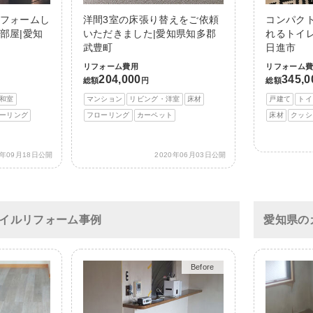
フォームし
洋間3室の床張り替えをご依頼
コンパク
部屋|愛知
いただきました|愛知県知多郡
れるトイ
武豊町
日進市
リフォーム費用
リフォーム
204,000
345,0
総額
円
総額
和室
マンション
リビング・洋室
床材
戸建て
トイ
ーリング
フローリング
カーペット
床材
クッシ
0年09月18日公開
2020年06月03日公開
イルリフォーム事例
愛知県の
After