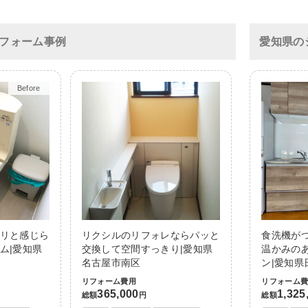
フォーム事例
愛知県の
After
リと感じら
リクシルのリフォレならパッと
食洗機が
ム|愛知県
交換して空間すっきり|愛知県
温かみの
名古屋市南区
ン|愛知県
リフォーム費用
リフォーム
365,000
1,325
総額
円
総額