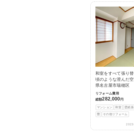
和室をすべて張り替
頃のような澄んだ空
県名古屋市瑞穂区
リフォーム費用
282,000
総額
円
マンション
和室
壁紙張
畳
その他リフォーム
202