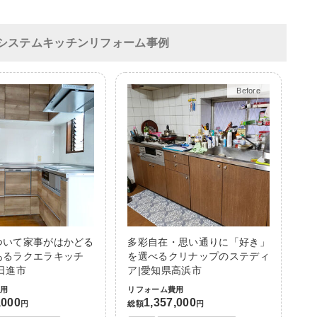
システムキッチンリフォーム事例
After
ついて家事がはかどる
多彩自在・思い通りに「好き」
あるラクエラキッチ
を選べるクリナップのステディ
日進市
ア|愛知県高浜市
費用
リフォーム費用
,000
1,357,000
円
総額
円