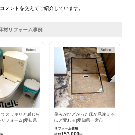
コメントを交えてご紹介しています。
床材リフォーム事例
After
After
トでスッキリと感じら
傷みがひどかった床が見違える
レリフォーム|愛知県
ほど変わる|愛知県一宮市
リフォーム費用
153,000
費用
総額
円