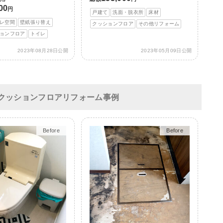
00
円
戸建て
洗面・脱衣所
床材
レ空間
壁紙張り替え
クッションフロア
その他リフォーム
ョンフロア
トイレ
2023年08月28日公開
2023年05月09日公開
クッションフロアリフォーム事例
After
After