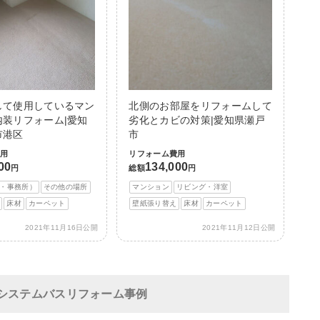
して使用しているマン
北側のお部屋をリフォームして
内装リフォーム|愛知
劣化とカビの対策|愛知県瀬戸
市港区
市
費用
リフォーム費用
00
134,000
円
総額
円
・事務所）
その他の場所
マンション
リビング・洋室
床材
カーペット
壁紙張り替え
床材
カーペット
2021年11月16日公開
2021年11月12日公開
システムバスリフォーム事例