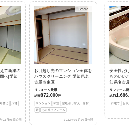
After
えて新築の
お引越し先のマンション全体を
安全性だ
間へ|愛知
ハウスクリーニング|愛知県名
ちのいい
古屋市東区
知県名古
リフォーム費用
リフォーム
872,000
1,686
総額
円
総額
り替え
床材
マンション
和室
壁紙張り替え
床材
戸建て
お風
畳
その他リフォーム
3年02月06日公開
2022年06月20日公開