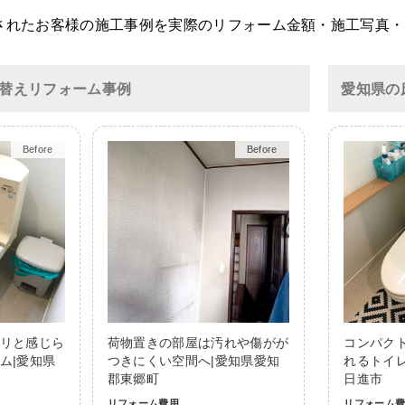
されたお客様の施工事例を実際のリフォーム金額・施工写真・
替えリフォーム事例
愛知県の
After
After
リと感じら
荷物置きの部屋は汚れや傷がが
コンパク
ム|愛知県
つきにくい空間へ|愛知県愛知
れるトイ
郡東郷町
日進市
リフォーム費用
リフォーム