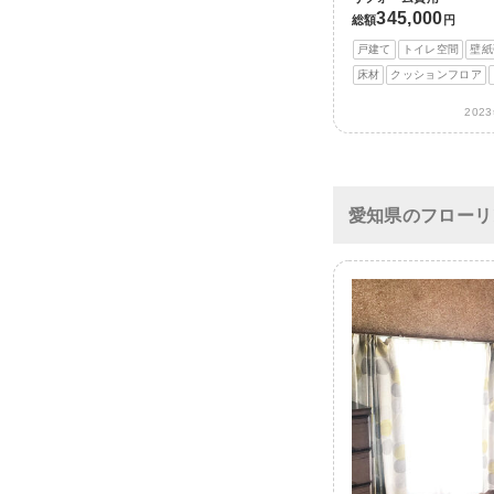
345,000
総額
円
戸建て
トイレ空間
壁紙
床材
クッションフロア
202
愛知県のフローリ