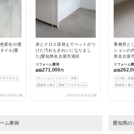
色変化や濃
床とクロス張替えでペットがつ
事務所と
タイル|愛
けた汚れもきれいになりまし
ションの
た|愛知県名古屋市港区
県名古屋
リフォーム費用
リフォーム
271,000
262,0
総額
円
総額
フロアタイル
マンション
リビング・洋室
その他（店舗
壁紙張り替え
床材
フロアタイル
壁紙張り替え
2年02月09日公開
2020年12月18日公開
ーム事例
愛知県の