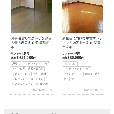
お手頃価格で鮮やかな緑色
新生活に向けて中古マンシ
の畳の表替え|山梨県都留
ョンの内装を一新|山梨県
市
甲府市
リフォーム費用
リフォーム費用
1,621,000
360,000
総額
円
総額
円
戸建て
キッチン・ダイニング
マンション
トイレ空間
洗面・脱衣所
キッチン・ダイニング
リビング・洋室
和室
床材
リビング・洋室
壁紙張り替え
フローリング
畳
トイレ
床材
畳
システムキッチン
洗面化粧台
2016年12月08日公開
2015年10月30日公開