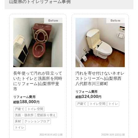
山梨県のトイレリフォーム事例
After
After
長年使って汚れが目立って
汚れを寄せ付けないネオレ
いたトイレと洗面所を同時
ストシリーズへ|山梨県西
にリフォーム|山梨県甲斐
八代郡市川三郷町
市
リフォーム費用
324,000
リフォーム費用
総額
円
188,000
総額
円
戸建て
トイレ空間
トイレ
戸建て
トイレ空間
洗面・脱衣所
壁紙張り替え
床材
クッションフロア
トイレ
2022年10月14日公開
2022年10月12日公開