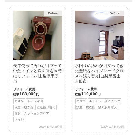
After
After
長年使って汚れが目立って
水回りの汚れが目立ってき
いたトイレと洗面所を同時
た壁紙をハイグレードクロ
にリフォーム|山梨県甲斐
スへ張り替え|山梨県富士
市
吉田市
リフォーム費用
リフォーム費用
188,000
110,000
総額
円
総額
円
戸建て
トイレ空間
戸建て
キッチン・ダイニング
洗面・脱衣所
壁紙張り替え
洗面・脱衣所
壁紙張り替え
床材
クッションフロア
トイレ
2022年10月14日公開
2022年10月14日公開