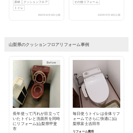
床材
クッションフロア
その他リフォーム
トイレ
2022年10月14日公開
2021年07月16日公開
山梨県のクッションフロアリフォーム事例
After
長年使って汚れが目立って
毎日使うトイレは全体リフ
いたトイレと洗面所を同時
ォームでさらに快適に|山
にリフォーム|山梨県甲斐
梨県富士吉田市
市
リフォーム費用