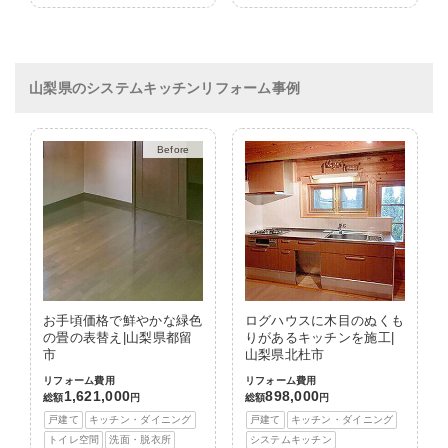
山梨県のシステムキッチンリフォーム事例
After
お手頃価格で鮮やかな緑色
ログハウスに木目のぬくも
の畳の表替え|山梨県都留
りがあるキッチンを施工|
市
山梨県北杜市
リフォーム費用
リフォーム費用
1,621,000
898,000
総額
円
総額
円
戸建て
キッチン・ダイニング
戸建て
キッチン・ダイニング
トイレ空間
洗面・脱衣所
システムキッチン