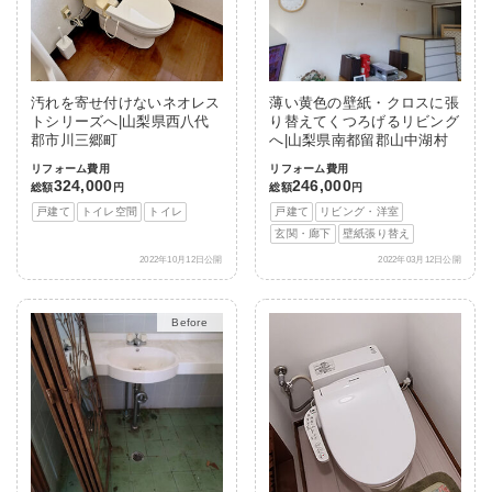
汚れを寄せ付けないネオレス
薄い黄色の壁紙・クロスに張
トシリーズへ|山梨県西八代
り替えてくつろげるリビング
郡市川三郷町
へ|山梨県南都留郡山中湖村
リフォーム費用
リフォーム費用
324,000
246,000
総額
円
総額
円
戸建て
トイレ空間
トイレ
戸建て
リビング・洋室
玄関・廊下
壁紙張り替え
2022年10月12日公開
2022年03月12日公開
After