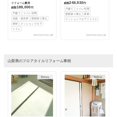
248,930
リフォーム費用
総額
円
188,000
総額
円
戸建て
トイレ空間
戸建て
トイレ空間
壁紙張り替え
床材
洗面・脱衣所
壁紙張り替え
クッションフロア
トイレ
床材
クッションフロア
トイレ
2022年10月14日公開
2021年02月10日公開
山梨県のフロアタイルリフォーム事例
After
After