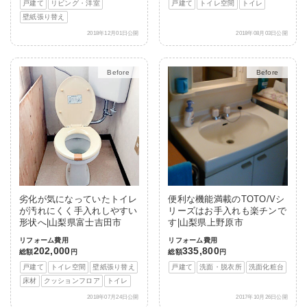
戸建て
リビング・洋室
戸建て
トイレ空間
トイレ
壁紙張り替え
2018年12月01日公開
2018年08月03日公開
After
After
劣化が気になっていたトイレ
便利な機能満載のTOTO/Vシ
が汚れにくく手入れしやすい
リーズはお手入れも楽チンで
形状へ|山梨県富士吉田市
す|山梨県上野原市
リフォーム費用
リフォーム費用
202,000
335,800
総額
円
総額
円
戸建て
トイレ空間
壁紙張り替え
戸建て
洗面・脱衣所
洗面化粧台
床材
クッションフロア
トイレ
2018年07月24日公開
2017年10月26日公開