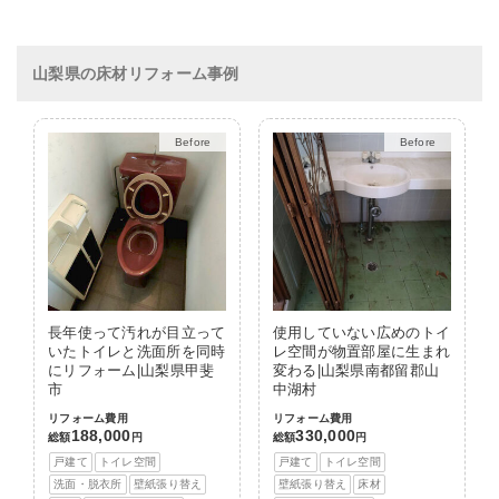
山梨県の床材リフォーム事例
After
After
長年使って汚れが目立って
使用していない広めのトイ
いたトイレと洗面所を同時
レ空間が物置部屋に生まれ
にリフォーム|山梨県甲斐
変わる|山梨県南都留郡山
市
中湖村
リフォーム費用
リフォーム費用
188,000
330,000
総額
円
総額
円
戸建て
トイレ空間
戸建て
トイレ空間
洗面・脱衣所
壁紙張り替え
壁紙張り替え
床材