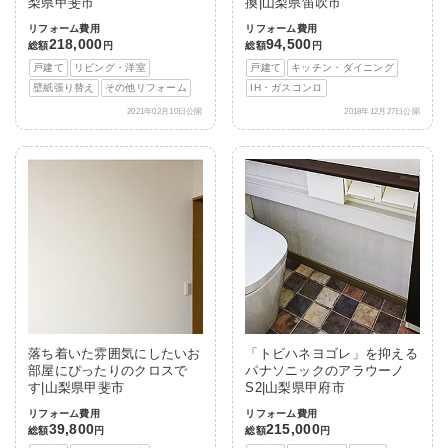
梨県甲斐市
換|山梨県笛吹市
リフォーム費用
リフォーム費用
218,000
94,500
総額
円
総額
円
戸建て
リビング・洋室
戸建て
キッチン・ダイニング
壁紙張り替え
その他リフォーム
IH・ガスコンロ
2021年02月10日公開
2018年12月27日公開
落ち着いた雰囲気にしたいお
「トビハネヨゴレ」を抑える
部屋にぴったりのクロスで
パナソニックのアラウーノ
す|山梨県甲斐市
S2|山梨県甲府市
リフォーム費用
リフォーム費用
39,800
215,000
総額
円
総額
円