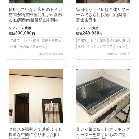
使用していない広めのトイレ
毎日使うトイレは全体リフォ
空間が物置部屋に生まれ変わ
ームでさらに快適に|山梨県
る|山梨県南都留郡山中湖村
富士吉田市
リフォーム費用
リフォーム費用
330,000
248,930
総額
円
総額
円
戸建て
トイレ空間
壁紙張り替え
戸建て
トイレ空間
壁紙張り替え
床材
その他リフォーム
床材
クッションフロア
トイレ
2021年07月16日公開
2021年02月10日公開
クロスを張替えて以前よりも
臭いが気になるIHクッキング
快適な空間になりました|山
ヒーターを新しいものに交