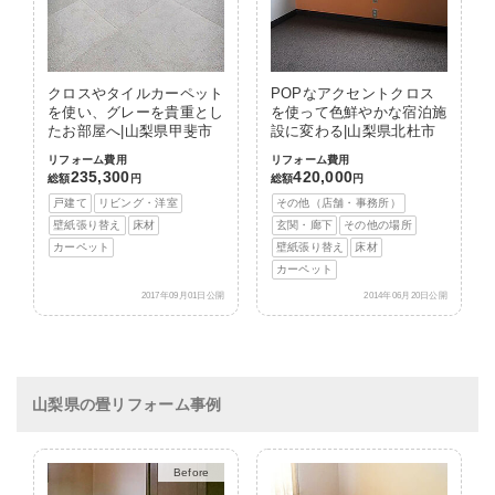
クロスやタイルカーペット
POPなアクセントクロス
を使い、グレーを貴重とし
を使って色鮮やかな宿泊施
たお部屋へ|山梨県甲斐市
設に変わる|山梨県北杜市
リフォーム費用
リフォーム費用
235,300
420,000
総額
円
総額
円
戸建て
リビング・洋室
その他（店舗・事務所）
壁紙張り替え
床材
玄関・廊下
その他の場所
カーペット
壁紙張り替え
床材
カーペット
2017年09月01日公開
2014年06月20日公開
山梨県の畳リフォーム事例
After