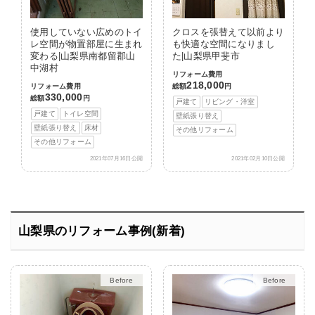
使用していない広めのトイ
クロスを張替えて以前より
レ空間が物置部屋に生まれ
も快適な空間になりまし
変わる|山梨県南都留郡山
た|山梨県甲斐市
中湖村
リフォーム費用
218,000
リフォーム費用
総額
円
330,000
総額
円
戸建て
リビング・洋室
戸建て
トイレ空間
壁紙張り替え
壁紙張り替え
床材
その他リフォーム
その他リフォーム
2021年07月16日公開
2021年02月10日公開
山梨県のリフォーム事例(新着)
After
After