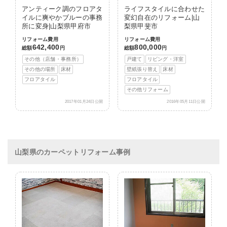
アンティーク調のフロアタ
ライフスタイルに合わせた
イルに爽やかブルーの事務
変幻自在のリフォーム|山
所に変身|山梨県甲府市
梨県甲斐市
リフォーム費用
リフォーム費用
642,400
800,000
総額
円
総額
円
その他（店舗・事務所）
戸建て
リビング・洋室
その他の場所
床材
壁紙張り替え
床材
フロアタイル
フロアタイル
その他リフォーム
2017年01月24日公開
2016年05月11日公開
山梨県のカーペットリフォーム事例