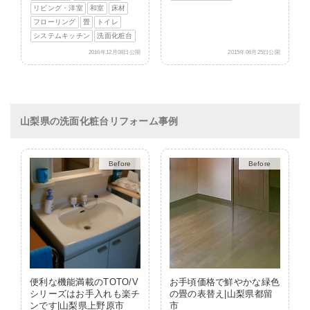
リビング・洋室
和室
床材
フローリング
畳
トイレ
システムキッチン
洗面化粧台
2016年12月08日公開
2015年06月25日公開
山梨県の洗面化粧台リフォーム事例
After
After
便利な機能満載のTOTO/V
お手頃価格で鮮やかな緑色
シリーズはお手入れも楽チ
の畳の表替え|山梨県都留
ンです|山梨県上野原市
市