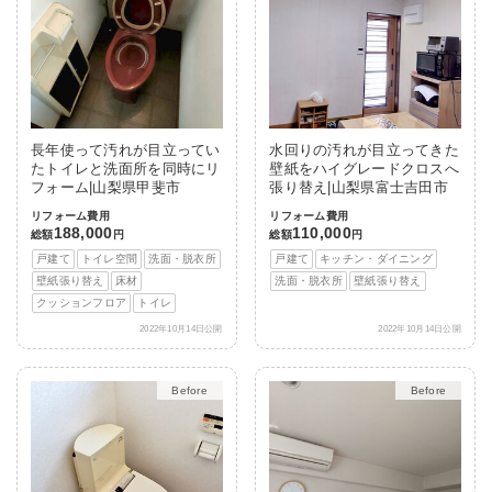
長年使って汚れが目立ってい
水回りの汚れが目立ってきた
たトイレと洗面所を同時にリ
壁紙をハイグレードクロスへ
フォーム|山梨県甲斐市
張り替え|山梨県富士吉田市
リフォーム費用
リフォーム費用
188,000
110,000
総額
円
総額
円
戸建て
トイレ空間
洗面・脱衣所
戸建て
キッチン・ダイニング
壁紙張り替え
床材
洗面・脱衣所
壁紙張り替え
クッションフロア
トイレ
2022年10月14日公開
2022年10月14日公開
After
After