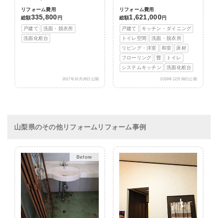
リフォーム費用
リフォーム費用
335,800
1,621,000
総額
円
総額
円
戸建て
洗面・脱衣所
戸建て
キッチン・ダイニング
洗面化粧台
トイレ空間
洗面・脱衣所
リビング・洋室
和室
床材
フローリング
畳
トイレ
システムキッチン
洗面化粧台
2017年10月26日公開
2016年12月08日公開
山梨県のその他リフォームリフォーム事例
After