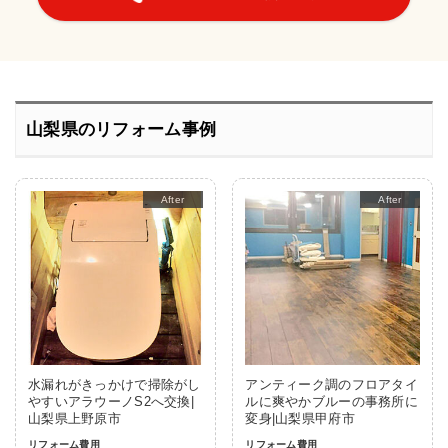
山梨県のリフォーム事例
After
After
水漏れがきっかけで掃除がし
アンティーク調のフロアタイ
やすいアラウーノS2へ交換|
ルに爽やかブルーの事務所に
山梨県上野原市
変身|山梨県甲府市
リフォーム費用
リフォーム費用