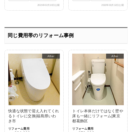
2021年02月10日公開
2022年03月12日公開
同じ費用帯のリフォーム事例
After
After
快適な状態で迎え入れてくれ
トイレ本体だけではなく壁や
るトイレに交換|福島県いわ
床も一緒にリフォーム|東京
き市
都葛飾区
リフォーム費用
リフォーム費用