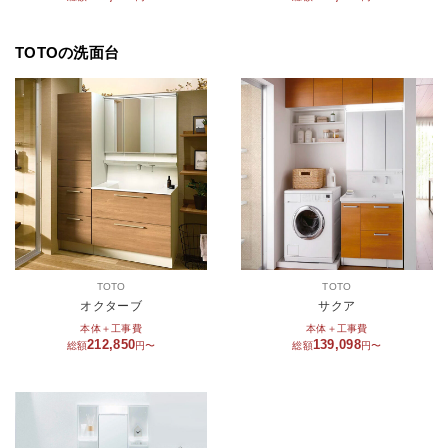
TOTOの洗面台
TOTO
TOTO
オクターブ
サクア
本体＋工事費
本体＋工事費
212,850
139,098
総額
円〜
総額
円〜