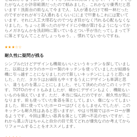
たがなんとか許容範囲だったので頼みました。これかなり優秀だと思
います！洗面台の前なんて今まで人、1人が通るだけで精一杯だった
のですがそれがギリ2人通れるくらいににまで!!!妻もこれには驚いて
います。それに人工大理石なのでつなぎ目がなく汚れる心配もなくな
りました。ちょっと困ったのがサイドに小物が置けるようになってか
らメガネなんかを洗顔時に置いているとつい手が当たってしまって下
に落とすなんてことがしょっちゅう。。慣れてないからですね。
耐久性に疑問が残る
シンプルだけどデザインも機能もいいというキッチンを探していまし
た。以前はタカラのホーロー製のキッチンを使っていましたが結婚を
機に引っ越すことになりましたので新しいキッチンにしようと思いま
した。ただ、タカラはお値段も中々するうえにデザインも単調と思
い、違うものを選ぶことにしました。そして決めたのがこのミッテで
す。TOTOのサイトもみましたが、確かにデザインもよく、機能もい
いものを揃えています。ただ、本当に悩んだのですが、耐久性が気に
なります。前も使っていた食器を落としてしまい、傷になってしまい
ました。前に使っていたホーローはびくともしませんでしたが、この
キッチンも耐久性はあると思いますが、やはり性能ではホーローが勝
るようです。今回は重たい器具を落として調べ不足のせいですが、こ
れから選ぶ方はちゃんと自分の目で見てどれが優先なのか考えてから
リフォームすることをオススメします。