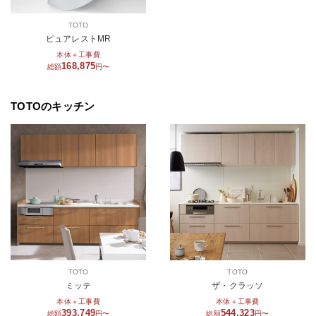
TOTO
ピュアレストMR
本体＋工事費
168,875
総額
円〜
TOTOのキッチン
TOTO
TOTO
ミッテ
ザ・クラッソ
本体＋工事費
本体＋工事費
393,749
544,323
総額
円〜
総額
円〜