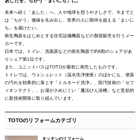
あしたを、ちがう「まいにち」に。
未来へ続く「あした」へ、人や地球を想うやさしさで、今までと
は「ちがう」価値を生み出し、世界の人に期待を超える「まいに
ち」を届けたい。
衛生陶器をはじめとする住宅設備機器などの製造販売を行うメー
カーです。
日本では、トイレ、洗面器などの衛生陶器で約6割のシェアがあ
りシェア第1位です。
また、ユニットバスはTOTOが最初に発売したものです。
トイレでは、ウォシュレット（温水洗浄便座）のほかにも、便器
の汚れを効果的に落とす「トルネード洗浄」、防汚技術の「セフ
ィオンテクト」、お湯がさめにくい「魔法びん浴槽」など意欲的
に新技術開発に取り組んでいます。
TOTOのリフォームカテゴリ
キッチンのリフォーム