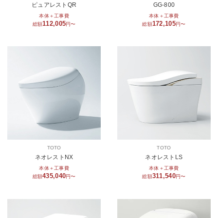
ピュアレストQR
GG-800
本体＋工事費
本体＋工事費
112,005
172,105
総額
円〜
総額
円〜
TOTO
TOTO
ネオレストNX
ネオレストLS
本体＋工事費
本体＋工事費
435,040
311,540
総額
円〜
総額
円〜