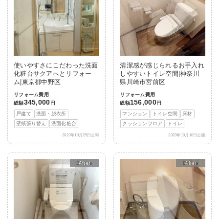
使いやすさにこだわった洗面
清潔感が感じられるお手入れ
化粧台サクアへとリフォー
しやすいトイレ空間|神奈川
ム|東京都中野区
県川崎市宮前区
リフォーム費用
リフォーム費用
345,000
156,000
総額
円
総額
円
戸建て
洗面・脱衣所
マンション
トイレ空間
床材
壁紙張り替え
洗面化粧台
クッションフロア
トイレ
2023年10月25日公開
2023年10月10日公開
After
After