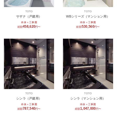
TOTO
TOTO
サザナ（戸建用）
WBシリーズ（マンション用）
本体＋工事費
本体＋工事費
458,620
530,560
総額
円〜
総額
円〜
TOTO
TOTO
シンラ（戸建用）
シンラ（マンション用）
本体＋工事費
本体＋工事費
787,540
1,047,000
総額
円〜
総額
円〜