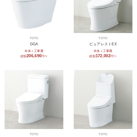
TOTO
TOTO
GGA
ピュアレストEX
本体＋工事費
本体＋工事費
206,690
172,002
総額
円〜
総額
円〜
TOTO
TOTO