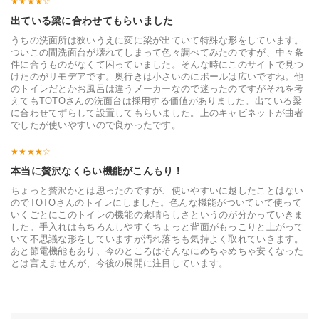
出ている梁に合わせてもらいました
うちの洗面所は狭いうえに変に梁が出ていて特殊な形をしています。
ついこの間洗面台が壊れてしまって色々調べてみたのですが、中々条
件に合うものがなくて困っていました。そんな時にこのサイトで見つ
けたのがリモデアです。奥行きは小さいのにボールは広いですね。他
のトイレだとかお風呂は違うメーカーなので迷ったのですがそれを考
えてもTOTOさんの洗面台は採用する価値がありました。出ている梁
に合わせてずらして設置してもらいました。上のキャビネットが曲者
でしたが使いやすいので良かったです。
本当に贅沢なくらい機能がこんもり！
ちょっと贅沢かとは思ったのですが、使いやすいに越したことはない
のでTOTOさんのトイレにしました。色んな機能がついていて使って
いくごとにこのトイレの機能の素晴らしさというのが分かっていきま
した。手入れはもちろんしやすくちょっと背面がもっこりと上がって
いて不思議な形をしていますが汚れ落ちも気持よく取れていきます。
あと節電機能もあり、今のところはそんなにめちゃめちゃ安くなった
とは言えませんが、今後の展開に注目しています。