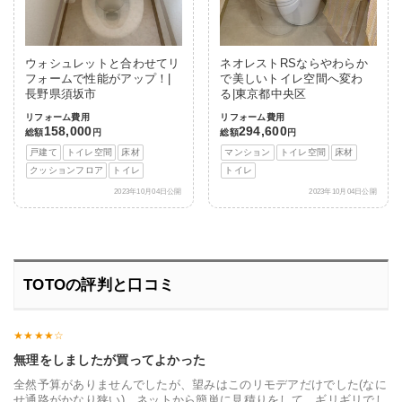
ウォシュレットと合わせてリ
ネオレストRSならやわらか
フォームで性能がアップ！|
で美しいトイレ空間へ変わ
長野県須坂市
る|東京都中央区
リフォーム費用
リフォーム費用
158,000
294,600
総額
円
総額
円
戸建て
トイレ空間
床材
マンション
トイレ空間
床材
クッションフロア
トイレ
トイレ
2023年10月04日公開
2023年10月04日公開
TOTOの評判と口コミ
無理をしましたが買ってよかった
全然予算がありませんでしたが、望みはこのリモデアだけでした(なに
せ通路がかなり狭い)。ネットから簡単に見積りをして、ギリギリでし