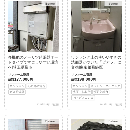
Before
After
Before
After
多機能のノーリツ給湯器オー
ワンランク上の使いやすさの
トタイプですごしやすい環境
洗面器がついた「ピアラ」に
へ|埼玉県蕨市
交換|東京都葛飾区
リフォーム費用
リフォーム費用
177,000
198,000
総額
円
総額
円
マンション
その他の場所
マンション
キッチン・ダイニング
ガス給湯器
洗面・脱衣所
洗面化粧台
IH・ガスコンロ
2023年01月11日公開
2015年12月11日公開
Before
After
Before
After