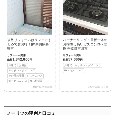
複数リフォームはリノコにま
バーナーリング・天板一体の
とめて超お得！|神奈川県秦
お掃除し易いガスコンロへ交
野市
換|千葉県市川市
リフォーム費用
リフォーム費用
1,342,800
57,000
総額
円
総額
円
戸建て
お風呂
戸建て
キッチン・ダイニング
キッチン・ダイニング
IH・ガスコンロ
その他の場所
システムバス
IH・ガスコンロ
ガス給湯器
2016年12月06日公開
2017年02月24日公開
ノーリツの評判と口コミ