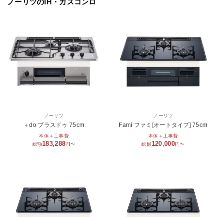
ノーリツのIH・ガスコンロ
ノーリツ
ノーリツ
＋do プラスドゥ 75cm
Fami ファミ[オートタイプ] 75cm
本体＋工事費
本体＋工事費
183,288
120,000
総額
円〜
総額
円〜