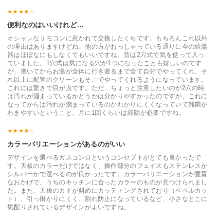
便利なのはいいけれど…
オシャレなリモコンに惹かれて交換したくちです。もちろんこれ以外
の理由はありますけどね。他の方がおっしゃっている通りに今の給湯
器はほぼなにもしなくてもいいですね。昔は2穴式で気を使って入っ
ていました。1穴式は気になる穴が1つになったことも嬉しいのです
が、沸いてからお湯が全体に行き渡るまで全て自分でやってくれ、そ
れ以上に配管のクリーンもそこでやってくれるようになっています。
これには驚きで目が点です。ただ、ちょっと注意したいのが2穴の時
は汚れが溜まっているかどうかは分かりやすかったのですが、これに
なってからは汚れが溜まっているのかわかりにくくなっていて雑菌が
わきやすいということ。月に1回くらいは掃除が必要ですね。
カラーバリエーションがあるのがいい
デザインを選べるガスコンロというコンセプトがとても良かったで
す。天板のカラーだけではなく、操作部分のフェイスもステンレスか
シルバーかで選べるのが良かったです。カラーバリエーションが豊富
なおかげで、うちのキッチンに合ったカラーのものが見つけられまし
た。また、天板のカドが斜めにカッティングされており（ベベルカッ
ト）、引っ掛かりにくく、割れ防止になっているなど、小さなとこに
気配りされているデザインがよいですね。