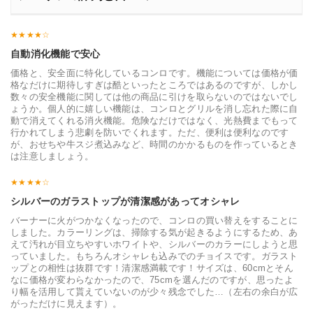
自動消化機能で安心
価格と、安全面に特化しているコンロです。機能については価格が価
格なだけに期待しすぎは酷といったところではあるのですが、しかし
数々の安全機能に関しては他の商品に引けを取らないのではないでし
ょうか。個人的に嬉しい機能は、コンロとグリルを消し忘れた際に自
動で消えてくれる消火機能。危険なだけではなく、光熱費までもって
行かれてしまう悲劇を防いでくれます。ただ、便利は便利なのです
が、おせちや牛スジ煮込みなど、時間のかかるものを作っているとき
は注意しましょう。
シルバーのガラストップが清潔感があってオシャレ
バーナーに火がつかなくなったので、コンロの買い替えをすることに
しました。カラーリングは、掃除する気が起きるようにするため、あ
えて汚れが目立ちやすいホワイトや、シルバーのカラーにしようと思
っていました。もちろんオシャレも込みでのチョイスです。ガラスト
ップとの相性は抜群です！清潔感満載です！サイズは、60cmとそん
なに価格が変わらなかったので、75cmを選んだのですが、思ったよ
り幅を活用して貰えていないのが少々残念でした…（左右の余白が広
がっただけに見えます）。