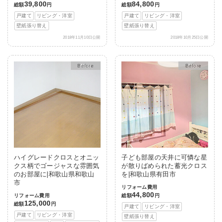
39,800
84,800
総額
円
総額
円
戸建て
リビング・洋室
戸建て
リビング・洋室
壁紙張り替え
壁紙張り替え
2018年11月10日公開
2018年10月25日公開
After
After
ハイグレードクロスとオニッ
子ども部屋の天井に可憐な星
クス柄でゴージャスな雰囲気
が散りばめられた蓄光クロス
のお部屋に|和歌山県和歌山
を|和歌山県有田市
市
リフォーム費用
44,800
リフォーム費用
総額
円
125,000
総額
円
戸建て
リビング・洋室
戸建て
リビング・洋室
壁紙張り替え