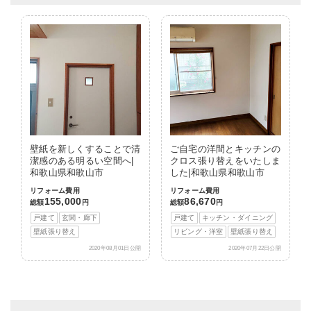
壁紙を新しくすることで清
ご自宅の洋間とキッチンの
潔感のある明るい空間へ|
クロス張り替えをいたしま
和歌山県和歌山市
した|和歌山県和歌山市
リフォーム費用
リフォーム費用
155,000
86,670
総額
円
総額
円
戸建て
玄関・廊下
戸建て
キッチン・ダイニング
壁紙張り替え
リビング・洋室
壁紙張り替え
2020年08月01日公開
2020年07月22日公開