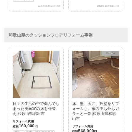
2015年05月12日公開
2014年12月03日公開
和歌山県のクッションフロアリフォーム事例
After
日々の生活の中で傷んでし
床、壁、天井、外壁をリフ
まった洗面室の床を張替
ォームし、家の中も外もガ
え|和歌山県岩出市
ラっと一新|和歌山県和歌
山市
リフォーム費用
160,000
総額
円
リフォーム費用
568,000
総額
円