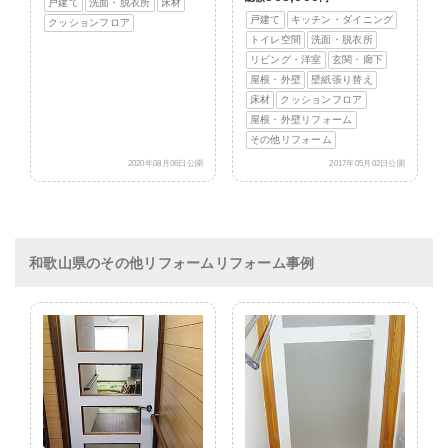
戸建て
洗面・脱衣所
床材
戸建て
キッチン・ダイニング
クッションフロア
トイレ空間
洗面・脱衣所
リビング・洋室
玄関・廊下
屋根・外壁
壁紙張り替え
床材
クッションフロア
屋根・外壁リフォーム
その他リフォーム
2020年08月06日公開
2017年05月02日公開
和歌山県のその他リフォームリフォーム事例