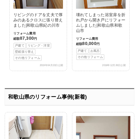
リビングのドアを丈夫で厚
壊れてしまった浴室扉を折
みのあるクロスに張り替え
れ戸から開き戸にリフォー
ました|和歌山県紀の川市
ムしました|和歌山県和歌
山市
リフォーム費用
87,300
総額
円
リフォーム費用
80,000
総額
円
戸建て
リビング・洋室
戸建て
お風呂
壁紙張り替え
その他リフォーム
その他リフォーム
2019年04月23日公開
2018年12月26日公開
和歌山県のリフォーム事例(新着)