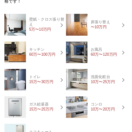
格です！
壁紙・クロス張り替
床張り替え
え
〜10万円
5万〜10万円
キッチン
お風呂
60万〜100万円
60万〜120万円
トイレ
洗面化粧台
15万〜30万円
10万〜25万円
ガス給湯器
コンロ
15万〜25万円
10万〜20万円
エコキュート