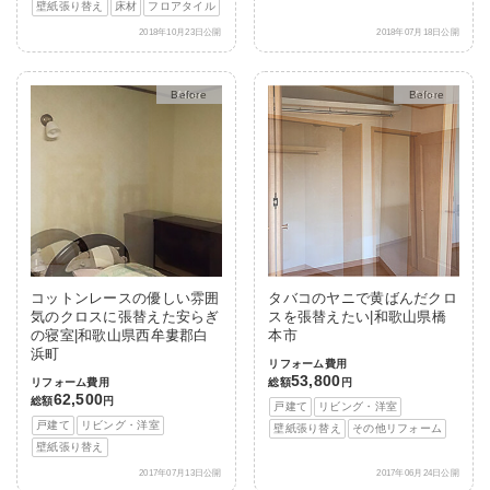
壁紙張り替え
床材
フロアタイル
2018年10月23日公開
2018年07月18日公開
After
After
コットンレースの優しい雰囲
タバコのヤニで黄ばんだクロ
気のクロスに張替えた安らぎ
スを張替えたい|和歌山県橋
の寝室|和歌山県西牟婁郡白
本市
浜町
リフォーム費用
53,800
リフォーム費用
総額
円
62,500
総額
円
戸建て
リビング・洋室
戸建て
リビング・洋室
壁紙張り替え
その他リフォーム
壁紙張り替え
2017年07月13日公開
2017年06月24日公開