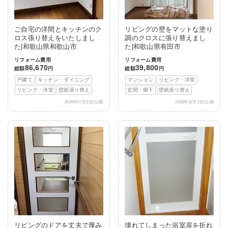
ご自宅の洋間とキッチンのク
リビングの壁をマットな塗り
ロス張り替えをいたしまし
調のクロスに張り替えまし
た|和歌山県和歌山市
た|和歌山県有田市
リフォーム費用
リフォーム費用
86,670
39,800
総額
円
総額
円
戸建て
キッチン・ダイニング
マンション
リビング・洋室
リビング・洋室
壁紙張り替え
玄関・廊下
壁紙張り替え
2020年07月22日公開
2020年02月11日公開
リビングのドアを丈夫で厚み
壊れてしまった浴室扉を折れ