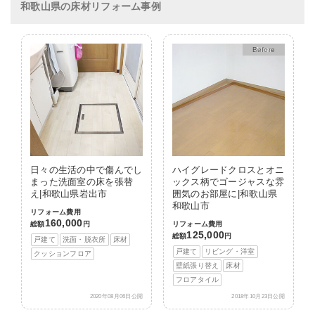
和歌山県の床材リフォーム事例
After
日々の生活の中で傷んでし
ハイグレードクロスとオニ
まった洗面室の床を張替
ックス柄でゴージャスな雰
え|和歌山県岩出市
囲気のお部屋に|和歌山県
和歌山市
リフォーム費用
160,000
総額
円
リフォーム費用
125,000
総額
円
戸建て
洗面・脱衣所
床材
戸建て
リビング・洋室
クッションフロア
壁紙張り替え
床材
フロアタイル
2020年08月06日公開
2018年10月23日公開