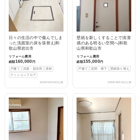
日々の生活の中で傷んでしま
壁紙を新しくすることで清潔
った洗面室の床を張替え|和
感のある明るい空間へ|和歌
歌山県岩出市
山県和歌山市
リフォーム費用
リフォーム費用
160,000
155,000
総額
円
総額
円
戸建て
洗面・脱衣所
床材
戸建て
玄関・廊下
壁紙張り替え
クッションフロア
2020年08月06日公開
2020年08月01日公開