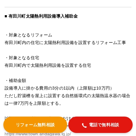
有田川町太陽熱利用設備導入補助金
・対象となるリフォーム
有田川町内の住宅に太陽熱利用設備を設置するリフォーム工事
・対象となる住宅
有田川町内で太陽熱利用設備を設置する住宅
・補助金額
設備導入に掛かる費用の3分の1以内（上限額は10万円）
ただし貯湯槽を屋上に設置する自然循環式の太陽熱温水器の場合
は一律7万円を上限額とする。
以下のHPでも詳細を確認いただけます。
リフォーム無料相談
電話で無料相談
有田川町公式サイト新エネルギー 太陽熱利用設備補助制度
https://www.town.aridagawa.lg.jp/