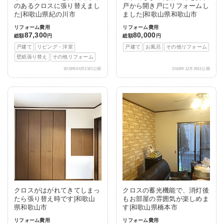
のあるクロスに張り替えまし
戸から開き戸にリフォームし
た|和歌山県紀の川市
ました|和歌山県和歌山市
リフォーム費用
リフォーム費用
87,300
80,000
総額
円
総額
円
戸建て
リビング・洋室
戸建て
お風呂
その他リフォーム
壁紙張り替え
その他リフォーム
2019年04月23日公開
2018年12月26日公開
クロスがはがれてきてしまっ
クロスの蓄光機能で、消灯後
たら張り替え時です|和歌山
もお部屋の雰囲気が楽しめま
県和歌山市
す|和歌山県橋本市
リフォーム費用
リフォーム費用