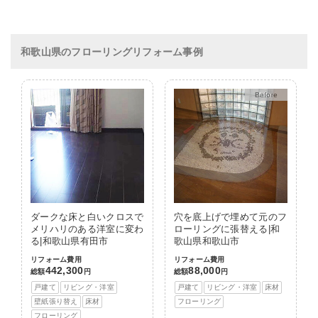
和歌山県のフローリングリフォーム事例
After
ダークな床と白いクロスで
穴を底上げで埋めて元のフ
メリハリのある洋室に変わ
ローリングに張替える|和
る|和歌山県有田市
歌山県和歌山市
リフォーム費用
リフォーム費用
442,300
88,000
総額
円
総額
円
戸建て
リビング・洋室
戸建て
リビング・洋室
床材
壁紙張り替え
床材
フローリング
フローリング