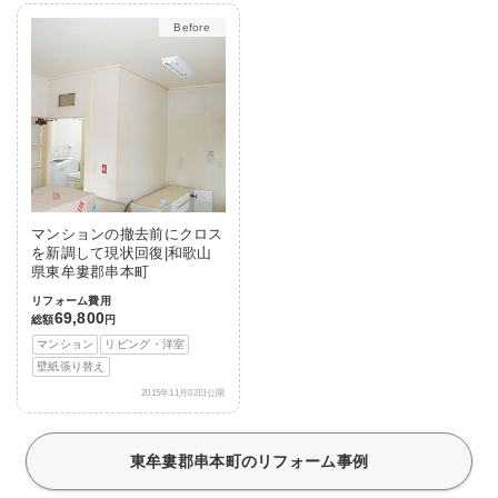
After
マンションの撤去前にクロス
を新調して現状回復|和歌山
県東牟婁郡串本町
リフォーム費用
69,800
総額
円
マンション
リビング・洋室
壁紙張り替え
2015年11月02日公開
東牟婁郡串本町のリフォーム事例