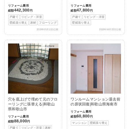
リフォーム費用
リフォーム費用
442,300
47,800
総額
円
総額
円
戸建て
リビング・洋室
戸建て
リビング・洋室
壁紙張り替え
床材
フローリング
壁紙張り替え
2015年05月12日公開
2015年04月22日公開
After
穴を底上げで埋めて元のフロ
ワンルームマンション退去前
ーリングに張替える|和歌山
の原状回復|和歌山県海南市
県和歌山市
リフォーム費用
60,800
リフォーム費用
総額
円
88,000
総額
円
マンション
壁紙張り替え
戸建て
リビング・洋室
床材