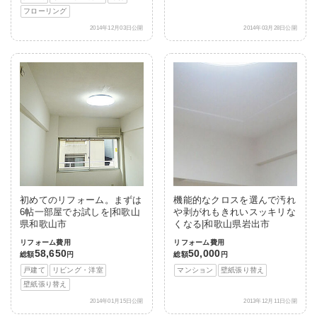
フローリング
2014年12月03日公開
2014年03月28日公開
初めてのリフォーム。まずは
機能的なクロスを選んで汚れ
6帖一部屋でお試しを|和歌山
や剥がれもきれいスッキリな
県和歌山市
くなる|和歌山県岩出市
リフォーム費用
リフォーム費用
58,650
50,000
総額
円
総額
円
戸建て
リビング・洋室
マンション
壁紙張り替え
壁紙張り替え
2014年01月15日公開
2013年12月11日公開