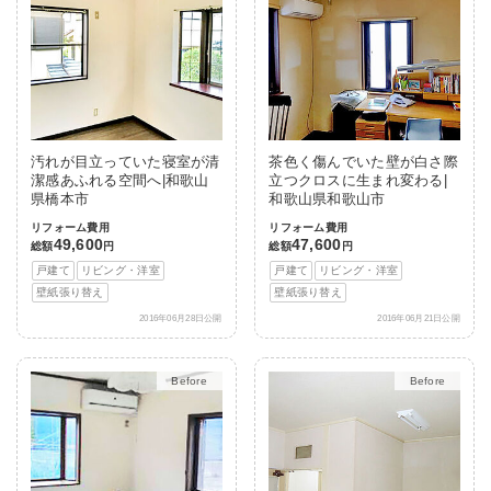
汚れが目立っていた寝室が清
茶色く傷んでいた壁が白さ際
潔感あふれる空間へ|和歌山
立つクロスに生まれ変わる|
県橋本市
和歌山県和歌山市
リフォーム費用
リフォーム費用
49,600
47,600
総額
円
総額
円
戸建て
リビング・洋室
戸建て
リビング・洋室
壁紙張り替え
壁紙張り替え
2016年06月28日公開
2016年06月21日公開
After
After