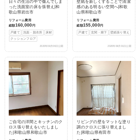
日々の生活の中で傷んでしま
壁紙を新しくすることで清潔
った洗面室の床を張替え|和
感のある明るい空間へ|和歌
歌山県岩出市
山県和歌山市
リフォーム費用
リフォーム費用
160,000
155,000
総額
円
総額
円
戸建て
洗面・脱衣所
床材
戸建て
玄関・廊下
壁紙張り替え
クッションフロア
2020年08月06日公開
2020年08月01日公開
ご自宅の洋間とキッチンのク
リビングの壁をマットな塗り
ロス張り替えをいたしまし
調のクロスに張り替えまし
た|和歌山県和歌山市
た|和歌山県有田市