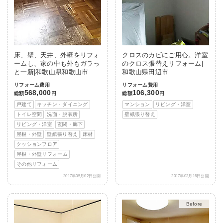
床、壁、天井、外壁をリフォ
クロスのカビにご用心。洋室
ームし、家の中も外もガラっ
のクロス張替えリフォーム|
と一新|和歌山県和歌山市
和歌山県田辺市
リフォーム費用
リフォーム費用
568,000
106,300
総額
円
総額
円
戸建て
キッチン・ダイニング
マンション
リビング・洋室
トイレ空間
洗面・脱衣所
壁紙張り替え
リビング・洋室
玄関・廊下
屋根・外壁
壁紙張り替え
床材
クッションフロア
屋根・外壁リフォーム
その他リフォーム
2017年05月02日公開
2017年03月16日公開
After