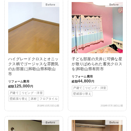
After
After
ハイグレードクロスとオニッ
子ども部屋の天井に可憐な星
クス柄でゴージャスな雰囲気
が散りばめられた蓄光クロス
のお部屋に|和歌山県和歌山
を|和歌山県有田市
市
リフォーム費用
44,800
リフォーム費用
総額
円
125,000
総額
円
戸建て
リビング・洋室
戸建て
リビング・洋室
壁紙張り替え
壁紙張り替え
床材
フロアタイル
2018年10月23日公開
2018年07月18日公開
After
After