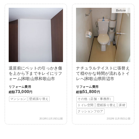
After
退居前にペットの引っかき傷
ナチュラルテイストに張替え
を上から下までキレイにリフ
て穏やかな時間が流れるトイ
ォーム|和歌山県和歌山市
レへ|和歌山県田辺市
リフォーム費用
リフォーム費用
73,000
51,800
総額
円
総額
円
マンション
壁紙張り替え
その他（店舗・事務所）
トイレ空間
壁紙張り替え
床材
クッションフロア
2013年11月19日公開
2013年11月05日公開