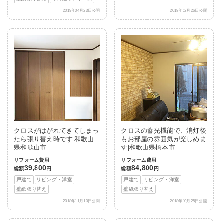
2019年04月23日公開
2018年12月26日公開
クロスがはがれてきてしまっ
クロスの蓄光機能で、消灯後
たら張り替え時です|和歌山
もお部屋の雰囲気が楽しめま
県和歌山市
す|和歌山県橋本市
リフォーム費用
リフォーム費用
39,800
84,800
総額
円
総額
円
戸建て
リビング・洋室
戸建て
リビング・洋室
壁紙張り替え
壁紙張り替え
2018年11月10日公開
2018年10月25日公開