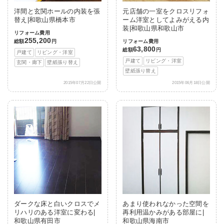
洋間と玄関ホールの内装を張
元店舗の一室をクロスリフォ
替え|和歌山県橋本市
ーム洋室としてよみがえる内
装|和歌山県和歌山市
リフォーム費用
255,200
総額
円
リフォーム費用
63,800
総額
円
戸建て
リビング・洋室
戸建て
リビング・洋室
玄関・廊下
壁紙張り替え
壁紙張り替え
2015年07月22日公開
2015年06月18日公開
ダークな床と白いクロスでメ
あまり使われなかった空間を
リハリのある洋室に変わる|
再利用温かみがある部屋に|
和歌山県有田市
和歌山県海南市