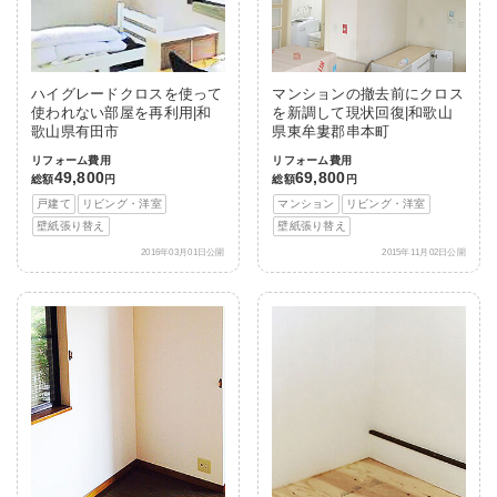
ハイグレードクロスを使って
マンションの撤去前にクロス
使われない部屋を再利用|和
を新調して現状回復|和歌山
歌山県有田市
県東牟婁郡串本町
リフォーム費用
リフォーム費用
49,800
69,800
総額
円
総額
円
戸建て
リビング・洋室
マンション
リビング・洋室
壁紙張り替え
壁紙張り替え
2016年03月01日公開
2015年11月02日公開