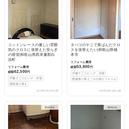
コットンレースの優しい雰囲
タバコのヤニで黄ばんだクロ
気のクロスに張替えた安らぎ
スを張替えたい|和歌山県橋
の寝室|和歌山県西牟婁郡白
本市
浜町
リフォーム費用
53,800
リフォーム費用
総額
円
62,500
総額
円
戸建て
リビング・洋室
戸建て
リビング・洋室
壁紙張り替え
その他リフォーム
壁紙張り替え
2017年07月13日公開
2017年06月24日公開
After
After