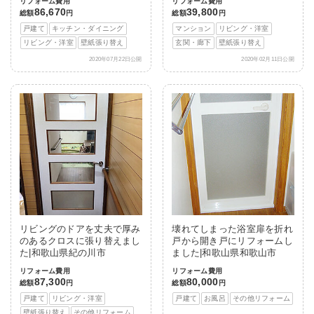
リフォーム費用
リフォーム費用
86,670
39,800
総額
円
総額
円
戸建て
キッチン・ダイニング
マンション
リビング・洋室
リビング・洋室
壁紙張り替え
玄関・廊下
壁紙張り替え
2020年07月22日公開
2020年02月11日公開
リビングのドアを丈夫で厚み
壊れてしまった浴室扉を折れ
のあるクロスに張り替えまし
戸から開き戸にリフォームし
た|和歌山県紀の川市
ました|和歌山県和歌山市
リフォーム費用
リフォーム費用
87,300
80,000
総額
円
総額
円
戸建て
リビング・洋室
戸建て
お風呂
その他リフォーム
壁紙張り替え
その他リフォーム