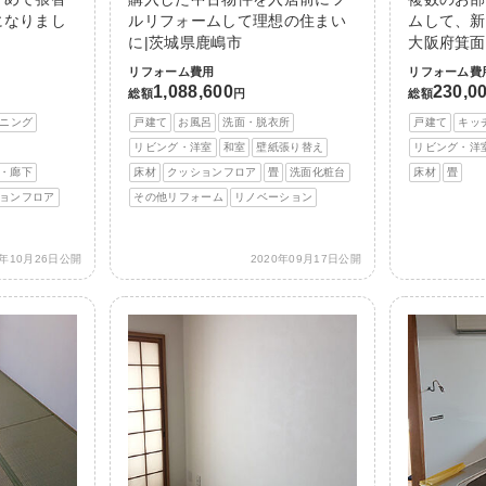
になりまし
ルリフォームして理想の住まい
ムして、新
に|茨城県鹿嶋市
大阪府箕面
リフォーム費用
リフォーム費
1,088,600
230,0
総額
円
総額
ニング
戸建て
お風呂
洗面・脱衣所
戸建て
キッ
リビング・洋室
和室
壁紙張り替え
リビング・洋
・廊下
床材
クッションフロア
畳
洗面化粧台
床材
畳
ョンフロア
その他リフォーム
リノベーション
0年10月26日公開
2020年09月17日公開