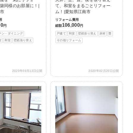
築同様のお部屋に！|
て、和室をまるごとリフォー
市
ム！|愛知県江南市
用
リフォーム費用
00
106,000
円
総額
円
チン・ダイニング
戸建て
和室
壁紙張り替え
床材
畳
室
和室
壁紙張り替え
その他リフォーム
2020年03月12日公開
2020年02月20日公開