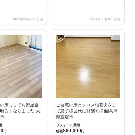
2021年05月27日公開
2021年05月10日公開
の床にしてお部屋全
ご自宅の床とクロス張替えをし
明るくなりました|大
て息子様世代に引継ぐ準備|兵庫
市
県宝塚市
用
リフォーム費用
00
860,000
円
総額
円