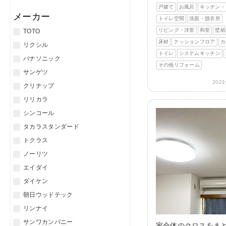
戸建て
お風呂
キッチン・
メーカー
トイレ空間
洗面・脱衣所
リビング・洋室
和室
壁紙
TOTO
床材
クッションフロア
カ
リクシル
トイレ
システムキッチン
パナソニック
その他リフォーム
サンゲツ
202
クリナップ
リリカラ
シンコール
タカラスタンダード
トクラス
ノーリツ
エイダイ
ダイケン
朝日ウッドテック
リンナイ
サンワカンパニー
家全体のクロスをま