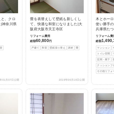
えと、クロ
畳を表替えして壁紙も新しくし
木とホーロ
|神奈川県
て、快適な和室になりました|大
使い勝手の
阪府大阪市天王寺区
兵庫県たつ
リフォーム費用
リフォーム費
60,800
1,490
総額
円
総額
室
戸建て
和室
壁紙張り替え
床材
畳
マンション
トイレ空間
玄関・廊下
クッションフ
その他リフォ
0年01月07日公開
2019年06月18日公開