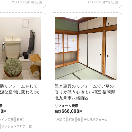
2021年12月16日公開
2021年11月25日公開
装リフォームをして
畳と建具のリフォームでい草の
潔な空間に変わる|大
香りが漂う心地よい和室|福岡県
北九州市八幡西区
用
リフォーム費用
00
666,000
円
総額
円
トイレ空間
和室
戸建て
和室
畳
その他リフォーム
クッションフロア
畳