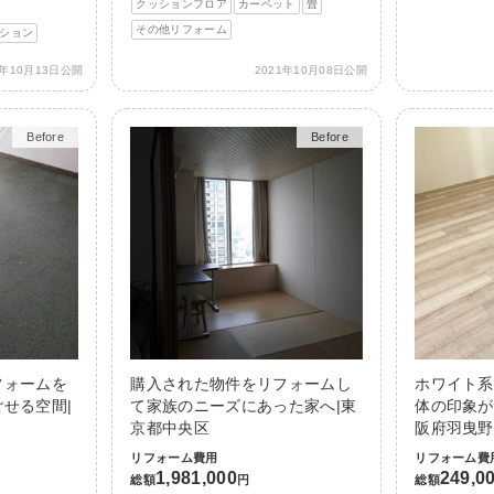
クッションフロア
カーペット
畳
その他リフォーム
ション
1年10月13日公開
2021年10月08日公開
Before
After
Before
After
フォームを
購入された物件をリフォームし
ホワイト系
せる空間|
て家族のニーズにあった家へ|東
体の印象が
京都中央区
阪府羽曳野
リフォーム費用
リフォーム費
1,981,000
249,0
総額
円
総額