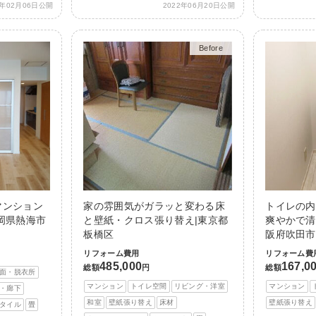
3年02月06日公開
2022年06月20日公開
Before
After
マンション
家の雰囲気がガラッと変わる床
トイレの内
岡県熱海市
と壁紙・クロス張り替え|東京都
爽やかで清
板橋区
阪府吹田市
リフォーム費用
リフォーム費
485,000
167,0
総額
円
総額
面・脱衣所
マンション
トイレ空間
リビング・洋室
マンション
・廊下
和室
壁紙張り替え
床材
壁紙張り替え
タイル
畳