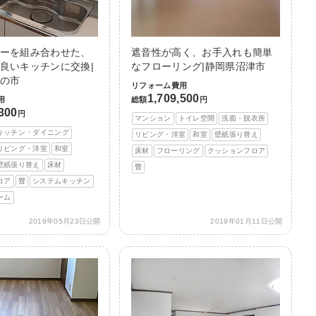
ーを組み合わせた、
遮音性が高く、お手入れも簡単
良いキッチンに交換|
なフローリング|静岡県沼津市
の市
リフォーム費用
1,709,500
用
総額
円
,300
円
マンション
トイレ空間
洗面・脱衣所
キッチン・ダイニング
リビング・洋室
和室
壁紙張り替え
リビング・洋室
和室
床材
フローリング
クッションフロア
壁紙張り替え
床材
畳
ロア
畳
システムキッチン
ーム
2019年05月23日公開
2019年01月11日公開