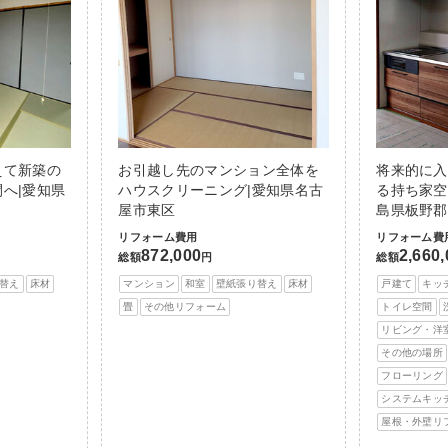
えて新築の
お引越し先のマンション全体を
将来的に入
へ|愛知県
ハウスクリーニング|愛知県名古
る持ち家空
屋市東区
島県板野郡
リフォーム費用
リフォーム費
872,000
2,660
総額
円
総額
替え
床材
マンション
和室
壁紙張り替え
床材
戸建て
キッ
畳
その他リフォーム
トイレ空間
リビング・洋
その他の場所
フローリング
システムキッ
屋根・外壁リ