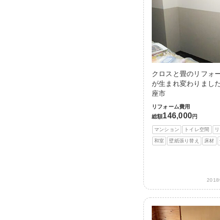
クロスと畳のリフォ
が生まれ変わりました
座市
リフォーム費用
146,000
総額
円
マンション
トイレ空間
リ
和室
壁紙張り替え
床材
201