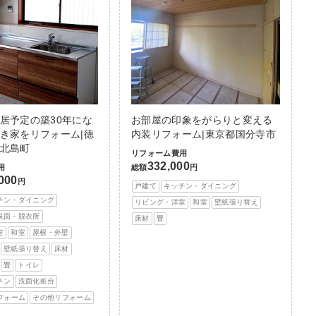
居予定の築30年にな
お部屋の印象をがらりと変える
き家をリフォーム|徳
内装リフォーム|東京都国分寺市
北島町
リフォーム費用
332,000
用
総額
円
,000
円
戸建て
キッチン・ダイニング
チン・ダイニング
リビング・洋室
和室
壁紙張り替え
洗面・脱衣所
床材
畳
室
和室
屋根・外壁
壁紙張り替え
床材
畳
トイレ
チン
洗面化粧台
フォーム
その他リフォーム