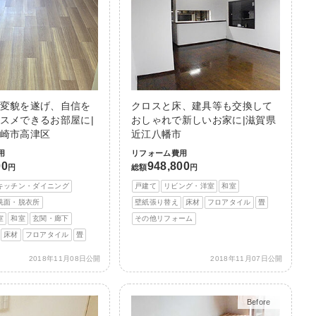
変貌を遂げ、自信を
クロスと床、建具等も交換して
スメできるお部屋に|
おしゃれで新しいお家に|滋賀県
崎市高津区
近江八幡市
用
リフォーム費用
00
948,800
円
総額
円
キッチン・ダイニング
戸建て
リビング・洋室
和室
洗面・脱衣所
壁紙張り替え
床材
フロアタイル
畳
室
和室
玄関・廊下
その他リフォーム
床材
フロアタイル
畳
2018年11月08日公開
2018年11月07日公開
Before
After