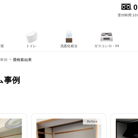
0
受付時間 10:
浴室
トイレ
洗面化粧台
ガスコンロ・IH
畳検索結果
ム事例
ム事例
Before
After