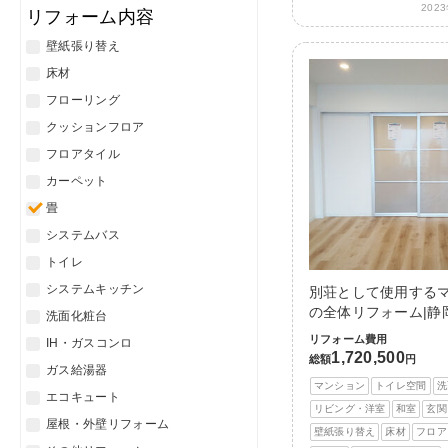
202
リフォーム内容
壁紙張り替え
床材
フローリング
クッションフロア
フロアタイル
カーペット
畳
システムバス
トイレ
システムキッチン
別荘として使用する
の全体リフォーム|静
洗面化粧台
リフォーム費用
IH・ガスコンロ
1,720,500
総額
円
ガス給湯器
マンション
トイレ空間
洗
エコキュート
リビング・洋室
和室
玄関
屋根・外壁リフォーム
壁紙張り替え
床材
フロア