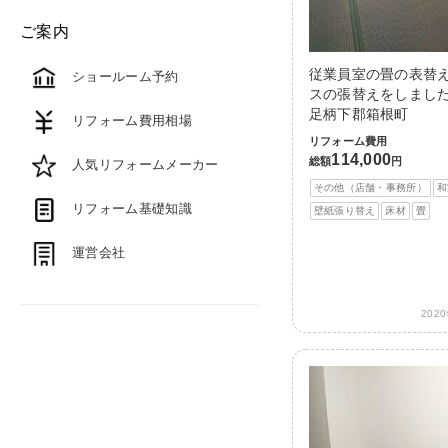
ご案内
従業員室の畳の表替
ショールーム予約
スの張替えをしました
足柄下郡箱根町
リフォーム費用相場
リフォーム費用
114,000
総額
円
人気リフォームメーカー
その他（店舗・事務所）
和
リフォーム基礎知識
壁紙張り替え
床材
畳
運営会社
202