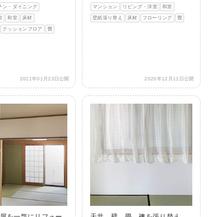
チン・ダイニング
マンション
リビング・洋室
和室
室
和室
床材
壁紙張り替え
床材
フローリング
畳
クッションフロア
畳
2021年01月23日公開
2020年12月11日公開
屋を一気にリフォー
天井、壁、畳、襖を張り替え