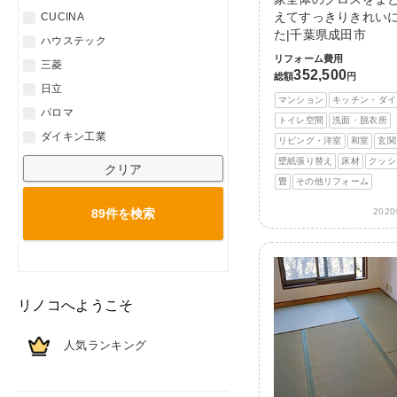
えてすっきりきれい
CUCINA
た|千葉県成田市
ハウステック
リフォーム費用
三菱
352,500
総額
円
日立
マンション
キッチン・ダイ
パロマ
トイレ空間
洗面・脱衣所
ダイキン工業
リビング・洋室
和室
玄関
壁紙張り替え
床材
クッシ
クリア
畳
その他リフォーム
202
89件を
検索
リノコへようこそ
人気ランキング