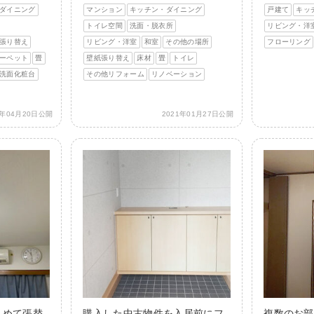
ダイニング
マンション
キッチン・ダイニング
戸建て
キッ
トイレ空間
洗面・脱衣所
リビング・洋
張り替え
リビング・洋室
和室
その他の場所
フローリング
ーペット
畳
壁紙張り替え
床材
畳
トイレ
洗面化粧台
その他リフォーム
リノベーション
1年04月20日公開
2021年01月27日公開
とめて張替
購入した中古物件を入居前にフ
複数のお部