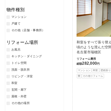
物件種別
マンション
戸建て
その他（店舗・事務所）
リフォーム場所
和室をすべて張り替
頃のような澄んだ空間
お風呂
名古屋市瑞穂区
キッチン・ダイニング
リフォーム費用
282,000
トイレ空間
総額
円
洗面・脱衣所
マンション
和室
壁紙張り
畳
その他リフォーム
リビング・洋室
和室
玄関・廊下
屋根・外壁
その他の場所