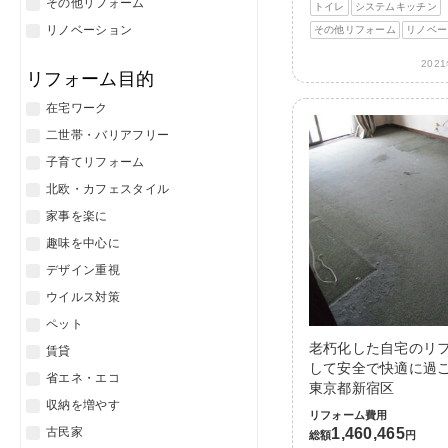
その他リフォーム
トイレ
システムキッチン
リノベーション
その他リフォーム
リノベー
202
リフォーム目的
在宅ワーク
二世帯・バリアフリー
子育てリフォーム
北欧・カフェスタイル
家事を楽に
趣味を中心に
デザイン重視
ウイルス対策
ペット
老朽化した自宅のリ
賃貸
して安全で快適に過ご
省エネ・エコ
東京都新宿区
収納を増やす
リフォーム費用
1,460,465
古民家
総額
円