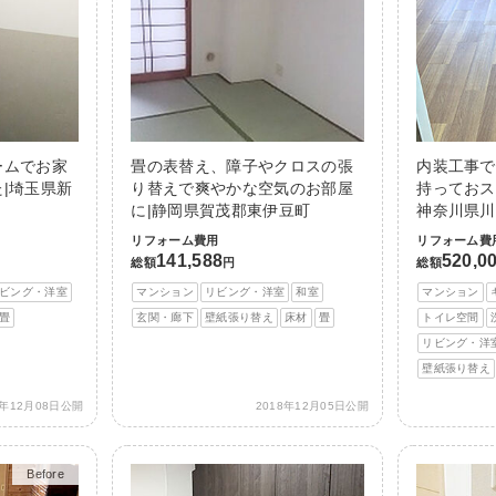
ームでお家
畳の表替え、障子やクロスの張
内装工事で
|埼玉県新
り替えで爽やかな空気のお部屋
持っておス
に|静岡県賀茂郡東伊豆町
神奈川県川
リフォーム費用
リフォーム費
141,588
520,0
総額
円
総額
ビング・洋室
マンション
リビング・洋室
和室
マンション
畳
玄関・廊下
壁紙張り替え
床材
畳
トイレ空間
リビング・洋
壁紙張り替え
8年12月08日公開
2018年12月05日公開
Before
After