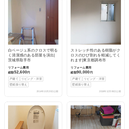
白ベージュ系のクロスで明る
ストレッチ性のある樹脂がク
く清潔感のある部屋を演出|
ロスのひび割れを軽減してく
茨城県取手市
れます|東京都調布市
リフォーム費用
リフォーム費用
52,600
90,000
総額
円
総額
円
戸建て
リビング・洋室
戸建て
リビング・洋室
壁紙張り替え
壁紙張り替え
2014年10月20日公開
2018年12月06日公開