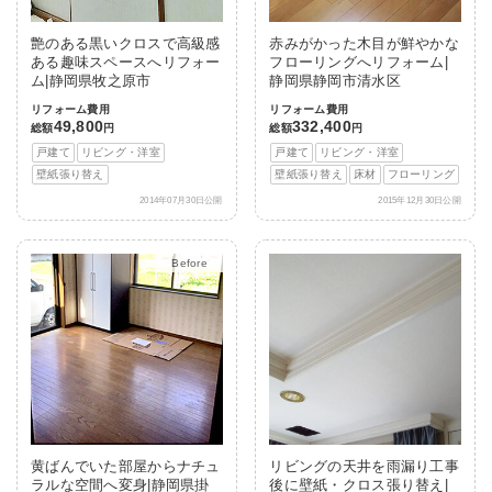
艶のある黒いクロスで高級感
赤みがかった木目が鮮やかな
ある趣味スペースへリフォー
フローリングへリフォーム|
ム|静岡県牧之原市
静岡県静岡市清水区
リフォーム費用
リフォーム費用
49,800
332,400
総額
円
総額
円
戸建て
リビング・洋室
戸建て
リビング・洋室
壁紙張り替え
壁紙張り替え
床材
フローリング
2014年07月30日公開
2015年12月30日公開
After
黄ばんでいた部屋からナチュ
リビングの天井を雨漏り工事
ラルな空間へ変身|静岡県掛
後に壁紙・クロス張り替え|