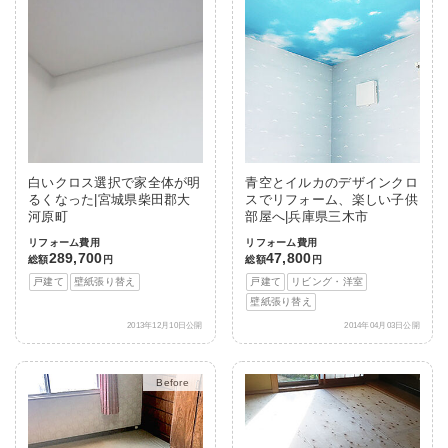
白いクロス選択で家全体が明
青空とイルカのデザインクロ
るくなった|宮城県柴田郡大
スでリフォーム、楽しい子供
河原町
部屋へ|兵庫県三木市
リフォーム費用
リフォーム費用
289,700
47,800
総額
円
総額
円
戸建て
壁紙張り替え
戸建て
リビング・洋室
壁紙張り替え
2013年12月10日公開
2014年04月03日公開
After