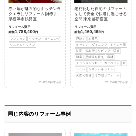
赤い扉が魅力的なキッチンラ
老朽化した自宅のリフォーム
クエラにリフォーム|神奈川
をして安全で快適に過ごせる
県横浜市鶴見区
空間|東京都新宿区
リフォーム費用
リフォーム費用
1,788,400
1,460,465
総額
円
総額
円
マンション
キッチン・ダイニング
戸建て
お風呂
システムキッチン
キッチン・ダイニング
トイレ空間
洗面・脱衣所
リビング・洋室
和室
壁紙張り替え
床材
クッションフロア
カーペット
畳
トイレ
システムキッチン
洗面化粧台
その他リフォーム
2016年04月05日公開
2021年04月20日公開
同じ内容のリフォーム事例