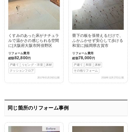
くすみのあった床がナチュラ
畳下の板を張替えるだけで、
ルで温かさの感じられる空間
ふかふかせず安心して歩ける
に|大阪府大阪市阿倍野区
和室に|福岡県古賀市
リフォーム費用
リフォーム費用
82,800
78,000
総額
円
総額
円
戸建て
リビング・洋室
床材
戸建て
和室
床材
クッションフロア
その他リフォーム
2017年01月26日公開
2018年12月27日公開
同じ箇所のリフォーム事例
After