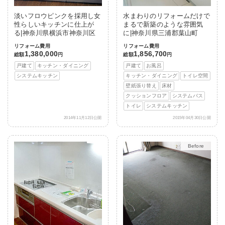
淡いフロウピンクを採用し女
水まわりのリフォームだけで
性らしいキッチンに仕上が
まるで新築のような雰囲気
る|神奈川県横浜市神奈川区
に|神奈川県三浦郡葉山町
リフォーム費用
リフォーム費用
1,380,000
1,856,700
総額
円
総額
円
戸建て
キッチン・ダイニング
戸建て
お風呂
システムキッチン
キッチン・ダイニング
トイレ空間
壁紙張り替え
床材
クッションフロア
システムバス
トイレ
システムキッチン
2014年11月12日公開
2015年04月30日公開
After