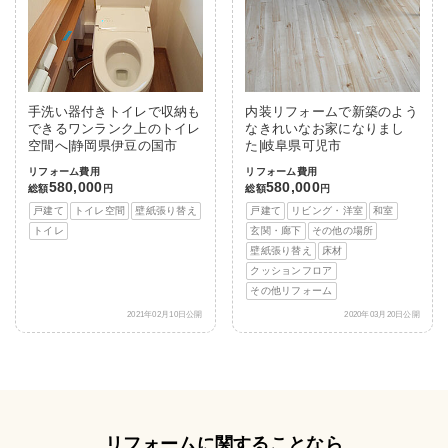
手洗い器付きトイレで収納も
内装リフォームで新築のよう
できるワンランク上のトイレ
なきれいなお家になりまし
空間へ|静岡県伊豆の国市
た|岐阜県可児市
リフォーム費用
リフォーム費用
580,000
580,000
総額
円
総額
円
戸建て
トイレ空間
壁紙張り替え
戸建て
リビング・洋室
和室
トイレ
玄関・廊下
その他の場所
壁紙張り替え
床材
クッションフロア
その他リフォーム
2021年02月10日公開
2020年03月20日公開
リフォームに関することなら