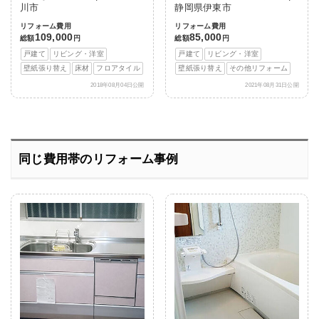
川市
静岡県伊東市
リフォーム費用
リフォーム費用
109,000
85,000
総額
円
総額
円
戸建て
リビング・洋室
戸建て
リビング・洋室
壁紙張り替え
床材
フロアタイル
壁紙張り替え
その他リフォーム
2018年08月04日公開
2021年08月31日公開
同じ費用帯のリフォーム事例