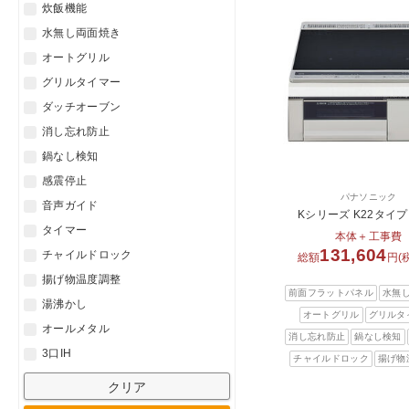
炊飯機能
水無し両面焼き
オートグリル
グリルタイマー
ダッチオーブン
消し忘れ防止
鍋なし検知
感震停止
パナソニック
音声ガイド
Kシリーズ K22タイプ 
タイマー
本体＋工事費
131,604
チャイルドロック
総額
円(
揚げ物温度調整
前面フラットパネル
水無
湯沸かし
オートグリル
グリルタ
オールメタル
消し忘れ防止
鍋なし検知
3口IH
チャイルドロック
揚げ物
クリア