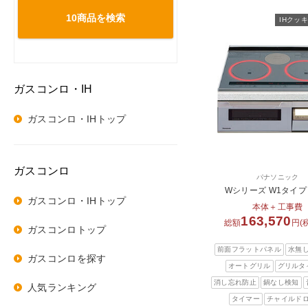
10商品を
検索
IHクッ
ガスコンロ・IH
ガスコンロ・IHトップ
ガスコンロ
パナソニック
Wシリーズ W1タイプ 
ガスコンロ・IHトップ
本体＋工事費
163,570
総額
円(
ガスコンロトップ
前面フラットパネル
水無
ガスコンロを探す
オートグリル
グリルタ
消し忘れ防止
鍋なし検知
人気ランキング
タイマー
チャイルド