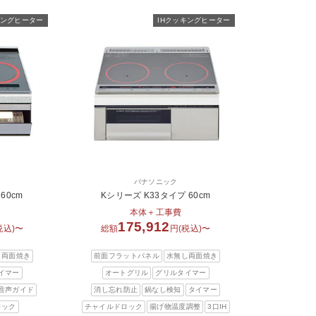
キングヒーター
IHクッキングヒーター
パナソニック
60cm
Kシリーズ K33タイプ 60cm
本体＋工事費
175,912
税込)〜
総額
円(税込)〜
し両面焼き
前面フラットパネル
水無し両面焼き
イマー
オートグリル
グリルタイマー
音声ガイド
消し忘れ防止
鍋なし検知
タイマー
ロック
チャイルドロック
揚げ物温度調整
3口IH