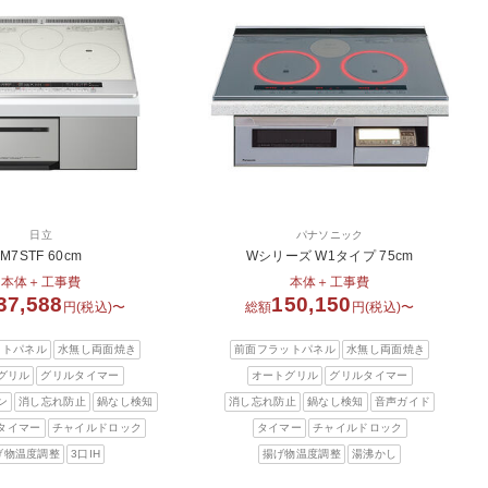
日立
パナソニック
M7STF 60cm
Wシリーズ W1タイプ 75cm
本体＋工事費
本体＋工事費
37,588
150,150
円(税込)〜
総額
円(税込)〜
ットパネル
水無し両面焼き
前面フラットパネル
水無し両面焼き
グリル
グリルタイマー
オートグリル
グリルタイマー
ン
消し忘れ防止
鍋なし検知
消し忘れ防止
鍋なし検知
音声ガイド
タイマー
チャイルドロック
タイマー
チャイルドロック
げ物温度調整
3口IH
揚げ物温度調整
湯沸かし