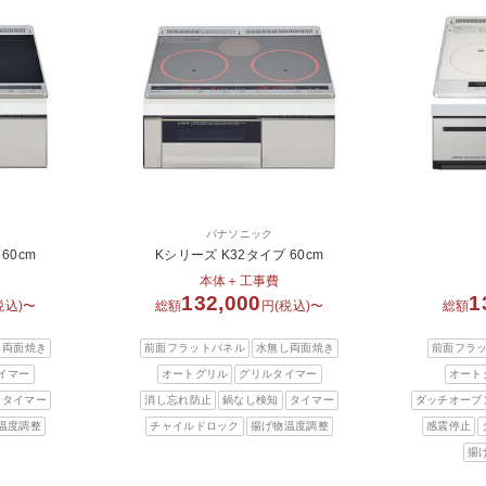
パナソニック
60cm
Kシリーズ K32タイプ 60cm
本体＋工事費
132,000
1
税込)〜
総額
円(税込)〜
総額
し両面焼き
前面フラットパネル
水無し両面焼き
前面フラ
イマー
オートグリル
グリルタイマー
オート
タイマー
消し忘れ防止
鍋なし検知
タイマー
ダッチオーブ
温度調整
チャイルドロック
揚げ物温度調整
感震停止
揚