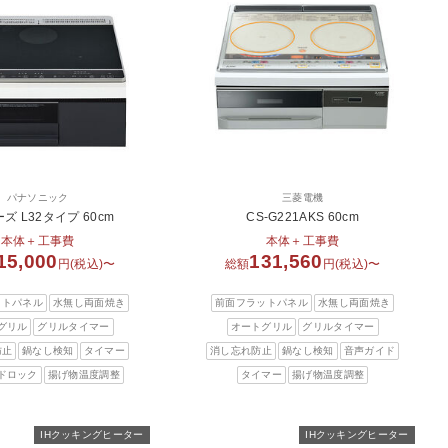
パナソニック
三菱電機
ズ L32タイプ 60cm
CS-G221AKS 60cm
本体＋工事費
本体＋工事費
15,000
131,560
円(税込)〜
総額
円(税込)〜
ットパネル
水無し両面焼き
前面フラットパネル
水無し両面焼き
グリル
グリルタイマー
オートグリル
グリルタイマー
防止
鍋なし検知
タイマー
消し忘れ防止
鍋なし検知
音声ガイド
ドロック
揚げ物温度調整
タイマー
揚げ物温度調整
IHクッキングヒーター
IHクッキングヒーター