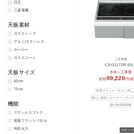
日立
三菱電機
天板素材
ガラストップ
アルミ/ステンレス
ホーロー
ガラスコート
三菱電機
CS-G217DR 60
天板サイズ
本体＋工事費
99,220
総額
円(税
60cm
75cm
前面フラットパネル
消し
鍋なし検知
タイマー
チャ
機能
揚げ物温度調整
ステンレスゴトク
前面フラットパネル
W高火力
IHクッ