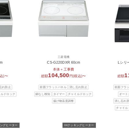
三菱電機
cm
CS-G220DXR 60cm
Lシリー
本体＋工事費
104,500
1
込)〜
総額
円(税込)〜
総額
忘れ防止
前面フラットパネル
消し忘れ防止
前面フラ
イルドロック
鍋なし検知
タイマー
チャイルドロック
オート
揚げ物温度調整
消し忘れ
チャイル
キングヒーター
IHクッキングヒーター