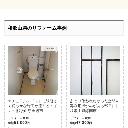
和歌山県のリフォーム事例
After
ナチュラルテイストに張替え
あまり使われなかった空間を
て穏やかな時間が流れるトイ
再利用温かみがある部屋に|
レへ|和歌山県田辺市
和歌山県海南市
リフォーム費用
リフォーム費用
51,800
47,800
総額
円
総額
円