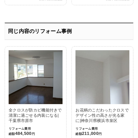
同じ内容のリフォーム事例
全クロスが防カビ機能付きで
お花柄のこだわったクロスで
清潔に過ごせる内装になる|
デザイン性の高さが光る家
千葉県市原市
に|神奈川県横浜市泉区
リフォーム費用
リフォーム費用
484,500
211,000
総額
円
総額
円