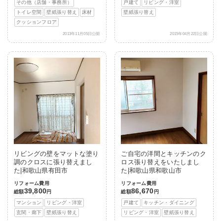
その他（店舗・事務所）
戸建て
リビング・洋室
トイレ空間
壁紙張り替え
床材
壁紙張り替え
クッションフロア
2013年11月05日公開
2015年04月22日公開
リビングの壁をマットな塗り
ご自宅の洋間とキッチンのク
調のクロスに張り替えまし
ロス張り替えをいたしまし
た|和歌山県有田市
た|和歌山県和歌山市
リフォーム費用
リフォーム費用
39,800
86,670
総額
円
総額
円
マンション
リビング・洋室
戸建て
キッチン・ダイニング
玄関・廊下
壁紙張り替え
リビング・洋室
壁紙張り替え