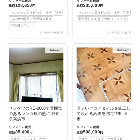
リフォーム費用
リフォーム費用
128,650
235,000
総額
円
総額
円
マンション
リビング・洋室
和室
マンション
リビング・洋室
和室
その他の場所
壁紙張り替え
壁紙張り替え
その他リフォーム
その他リフォーム
2015年04月30日公開
2016年12月08日公開
After
After
サンゲツのRE-2608で雰囲気
明るいフロアタイルを施工し
のあるレンガ風の壁に|愛知
て現れる高級感|東京都町田
県高浜市
市
リフォーム費用
リフォーム費用
85,400
508,000
総額
円
総額
円
戸建て
リビング・洋室
戸建て
リビング・洋室
床材