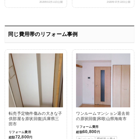
2020年02月11日公開
2020年07月22日公開
同じ費用帯のリフォーム事例
転売予定物件傷みの大きな子
ワンルームマンション退去前
供部屋を原状回復|兵庫県三
の原状回復|和歌山県海南市
田市
リフォーム費用
60,800
リフォーム費用
総額
円
72,800
総額
円
マンション
壁紙張り替え