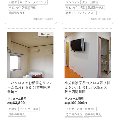
戸建て
キッチン・ダイニング
マンション
洗面・脱衣所
リビング・洋室
和室
リビング・洋室
壁紙張り替え
壁紙張り替え
床材
クッションフロア
2013年10月17日公開
2013年10月24日公開
After
白いクロスでお部屋をリフォ
小児科診療所のクロス張り替
ーム気分も明るく|群馬県伊
えをいたしました|大阪府大
勢崎市
阪市西淀川区
リフォーム費用
リフォーム費用
63,800
100,000
総額
円
総額
円
戸建て
リビング・洋室
その他（店舗・事務所）
壁紙張り替え
その他の場所
壁紙張り替え