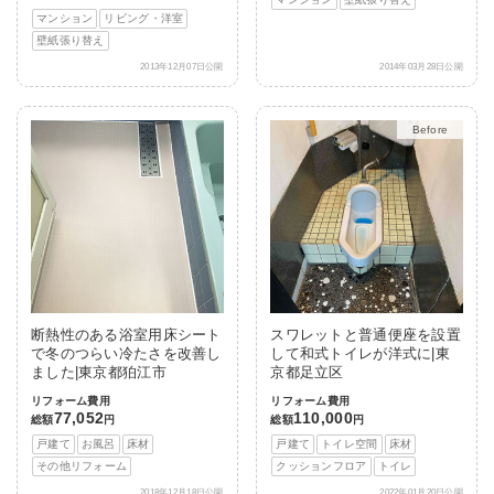
マンション
リビング・洋室
壁紙張り替え
2013年12月07日公開
2014年03月28日公開
After
断熱性のある浴室用床シート
スワレットと普通便座を設置
で冬のつらい冷たさを改善し
して和式トイレが洋式に|東
ました|東京都狛江市
京都足立区
リフォーム費用
リフォーム費用
77,052
110,000
総額
円
総額
円
戸建て
お風呂
床材
戸建て
トイレ空間
床材
その他リフォーム
クッションフロア
トイレ
2018年12月18日公開
2022年01月20日公開