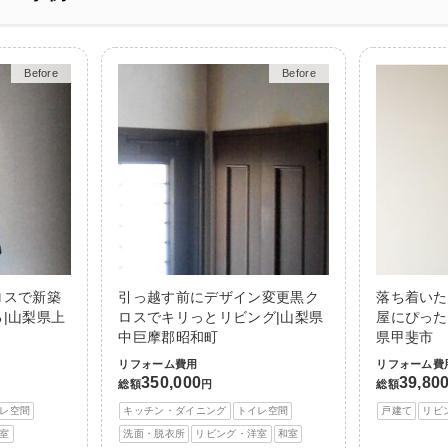
Before
After
Before
After
ロスで新築
引っ越す前にデザイン変更黒ク
落ち着いた
|山梨県上
ロスでキリっとリビング|山梨県
屋にぴった
中巨摩郡昭和町
県甲斐市
リフォーム費用
リフォーム費
350,000
39,80
総額
円
総額
レ空間
キッチン・ダイニング
トイレ空間
戸建て
リビ
室
洗面・脱衣所
リビング・洋室
和室