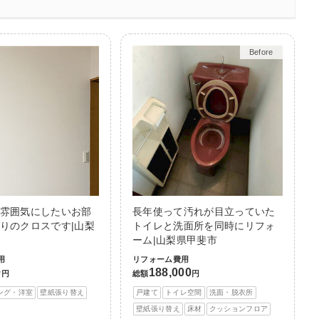
Before
After
雰囲気にしたいお部
長年使って汚れが目立っていた
りのクロスです|山梨
トイレと洗面所を同時にリフォ
ーム|山梨県甲斐市
用
リフォーム費用
0
188,000
円
総額
円
ング・洋室
壁紙張り替え
戸建て
トイレ空間
洗面・脱衣所
壁紙張り替え
床材
クッションフロア