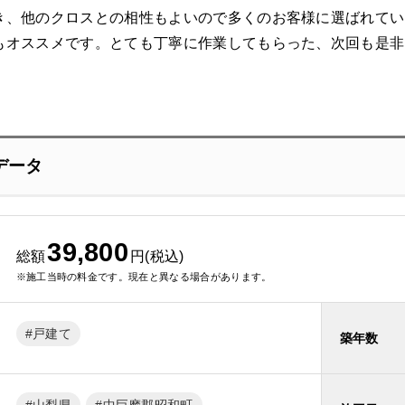
き、他のクロスとの相性もよいので多くのお客様に選ばれている
もオススメです。とても丁寧に作業してもらった、次回も是非
データ
39,800
総額
円(税込)
※施工当時の料金です。現在と異なる場合があります。
戸建て
築年数
山梨県
中巨摩郡昭和町