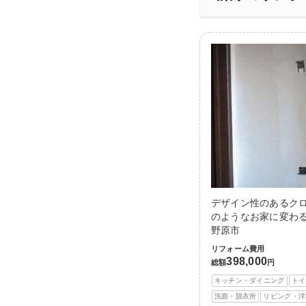
デザイン性のあるク
のようなお家に変わる
野原市
リフォーム費用
398,000
総額
円
キッチン・ダイニング
トイ
洗面・脱衣所
リビング・洋