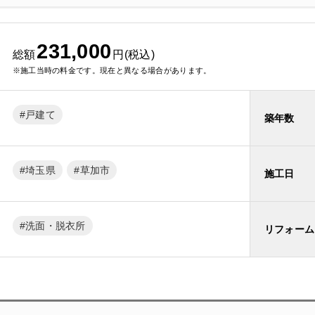
231,000
総額
円(税込)
※施工当時の料金です。現在と異なる場合があります。
戸建て
築年数
埼玉県
草加市
施工日
洗面・脱衣所
リフォーム