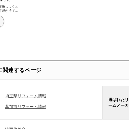
交換しようと
好感が持てた
台にしてもら
中が全てステ
ね。他の商品
。妻はちょっ
っていました
えばかなり保
れに見た目も
テリア感覚で
かね。
に関連するページ
埼玉県リフォーム情報
選ばれたリ
ームメーカ
草加市リフォーム情報