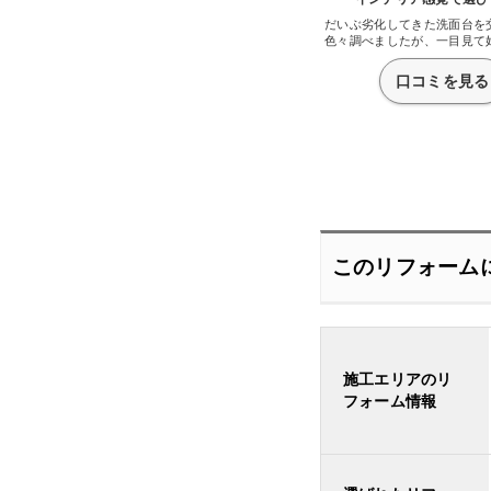
だいぶ劣化してきた洗面台を
色々調べましたが、一目見て
このクリナップさんのＳ洗面
いました。私が好きな箇所は
口コミを見る
ンレスになっていることです
にはないことだと思いました
と贅沢なんじゃないかと言
が、これから長く使えると思
ちはいいと考えています。そ
かなりスタイリッシュでイン
選べるんじゃないです
このリフォーム
施工エリアのリ
フォーム情報