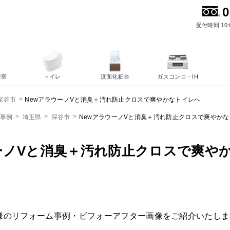
0
受付時間 10:
浴室
トイレ
洗面化粧台
ガスコンロ・IH
NewアラウーノVと消臭＋汚れ防止クロスで爽やかなトイレへ
深谷市
ム事例
埼玉県
深谷市
NewアラウーノVと消臭＋汚れ防止クロスで爽やか
ーノVと消臭＋汚れ防止クロスで爽や
様のリフォーム事例・ビフォーアフター画像をご紹介いたしま