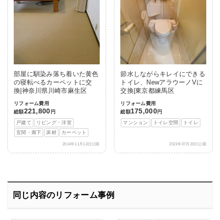
部屋に馴染み落ち着いた黄色
節水しながらキレイにできる
の寝転べるカーペットに交
トイレ、NewアラウーノVに
換|神奈川県川崎市麻生区
交換|東京都練馬区
リフォーム費用
リフォーム費用
221,800
175,000
総額
円
総額
円
戸建て
リビング・洋室
マンション
トイレ空間
トイレ
玄関・廊下
床材
カーペット
2014年11月13日公開
2021年07月20日公開
同じ内容のリフォーム事例