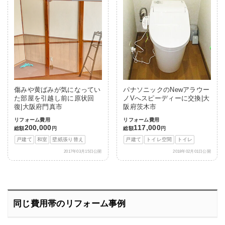
傷みや黄ばみが気になってい
パナソニックのNewアラウー
た部屋を引越し前に原状回
ノVへスピーディーに交換|大
復|大阪府門真市
阪府茨木市
リフォーム費用
リフォーム費用
200,000
117,000
総額
円
総額
円
戸建て
和室
壁紙張り替え
戸建て
トイレ空間
トイレ
2017年03月15日公開
2018年02月01日公開
同じ費用帯のリフォーム事例