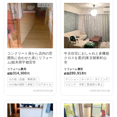
After
コンクリート床から店内の雰
中古住宅におしゃれと多機能
囲気に合わせた床にリフォー
クロスを選択|東京都東村山
ム|栃木県宇都宮市
市
リフォーム費用
リフォーム費用
314,300
280,918
総額
円
総額
円
その他（店舗・事務所）
マンション
キッチン・ダイニング
その他の場所
床材
フロアタイル
リビング・洋室
壁紙張り替え
2016年05月20日公開
2018年08月01日公開