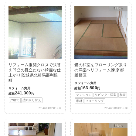
After
リフォーム推奨クロスで張替
畳の和室をフローリング張り
え凹凸の目立たない綺麗な仕
の洋室へリフォーム|東京都
上がり|茨城県北相馬郡利根
板橋区
町
リフォーム費用
163,500
リフォーム費用
総額
円
241,300
総額
円
マンション
リビング・洋室
和室
戸建て
壁紙張り替え
床材
フローリング
2014年04月24日公開
2014年10月03日公開
After