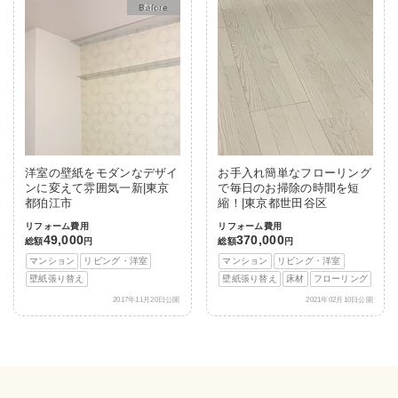
After
洋室の壁紙をモダンなデザイ
お手入れ簡単なフローリング
ンに変えて雰囲気一新|東京
で毎日のお掃除の時間を短
都狛江市
縮！|東京都世田谷区
リフォーム費用
リフォーム費用
49,000
370,000
総額
円
総額
円
マンション
リビング・洋室
マンション
リビング・洋室
壁紙張り替え
壁紙張り替え
床材
フローリング
2017年11月20日公開
2021年02月10日公開