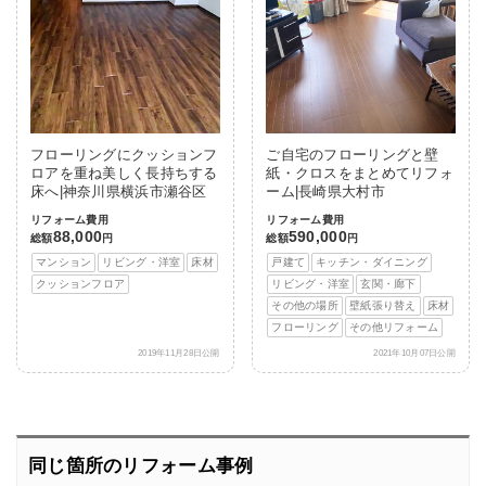
フローリングにクッションフ
ご自宅のフローリングと壁
ロアを重ね美しく長持ちする
紙・クロスをまとめてリフォ
床へ|神奈川県横浜市瀬谷区
ーム|長崎県大村市
リフォーム費用
リフォーム費用
88,000
590,000
総額
円
総額
円
マンション
リビング・洋室
床材
戸建て
キッチン・ダイニング
クッションフロア
リビング・洋室
玄関・廊下
その他の場所
壁紙張り替え
床材
フローリング
その他リフォーム
2019年11月28日公開
2021年10月07日公開
同じ箇所のリフォーム事例