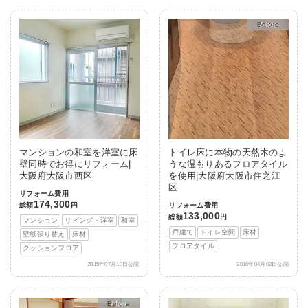
After
マンションの和室を洋室に床
トイレ床に本物の天然木のよ
壁同時でお得にリフォーム|
うな温もりあるフロアタイル
大阪府大阪市西区
を使用|大阪府大阪市住之江
区
リフォーム費用
174,300
総額
円
リフォーム費用
133,000
総額
円
マンション
リビング・洋室
和室
戸建て
トイレ空間
床材
壁紙張り替え
床材
フロアタイル
クッションフロア
2015年07月10日公開
2016年04月02日公開
After