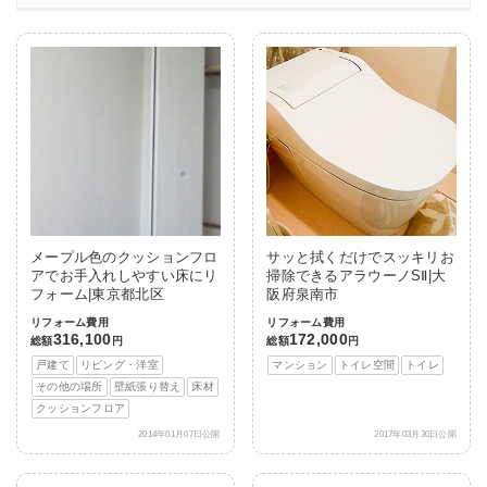
メープル色のクッションフロ
サッと拭くだけでスッキリお
アでお手入れしやすい床にリ
掃除できるアラウーノSⅡ|大
フォーム|東京都北区
阪府泉南市
リフォーム費用
リフォーム費用
316,100
172,000
総額
円
総額
円
戸建て
リビング・洋室
マンション
トイレ空間
トイレ
その他の場所
壁紙張り替え
床材
クッションフロア
2014年01月07日公開
2017年03月30日公開