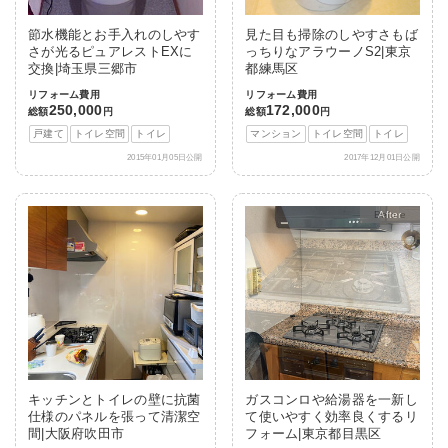
節水機能とお手入れのしやす
見た目も掃除のしやすさもば
さが光るピュアレストEXに
っちりなアラウーノS2|東京
交換|埼玉県三郷市
都練馬区
リフォーム費用
リフォーム費用
250,000
172,000
総額
円
総額
円
戸建て
トイレ空間
トイレ
マンション
トイレ空間
トイレ
2015年01月05日公開
2017年12月01日公開
After
キッチンとトイレの壁に抗菌
ガスコンロや給湯器を一新し
仕様のパネルを張って清潔空
て使いやすく効率良くするリ
間|大阪府吹田市
フォーム|東京都目黒区