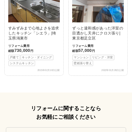
すみずみまで心地よさを追求
ずっと違和感があった洋室の
したキッチン「シエラ」|埼
目透かし天井にクロス張り|
玉県鴻巣市
東京都足立区
リフォーム費用
リフォーム費用
730,000
57,000
総額
円
総額
円
戸建て
キッチン・ダイニング
マンション
リビング・洋室
システムキッチン
壁紙張り替え
2021年02月10日公開
2022年01月26日公開
リフォームに関することなら
お気軽にご相談ください