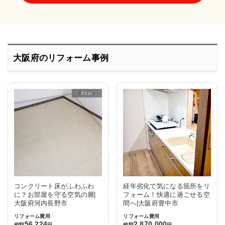
大阪府のリフォーム事例
After
コンクリート床がふわふわ
経年劣化で気になる箇所をリ
に？お部屋を守る空気の層|
フォーム！快適に過ごせる空
大阪府河内長野市
間へ|大阪府豊中市
リフォーム費用
リフォーム費用
56,224
2,870,000
総額
円
総額
円