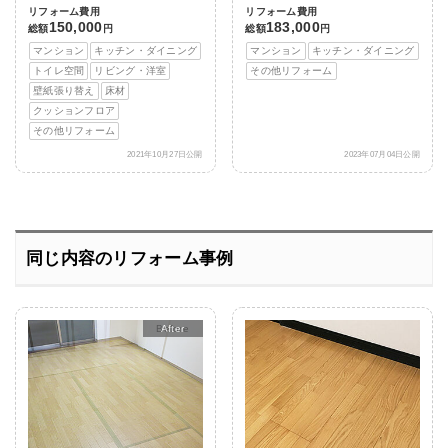
リフォーム費用
リフォーム費用
150,000
183,000
総額
円
総額
円
マンション
キッチン・ダイニング
マンション
キッチン・ダイニング
トイレ空間
リビング・洋室
その他リフォーム
壁紙張り替え
床材
クッションフロア
その他リフォーム
2021年10月27日公開
2023年07月04日公開
同じ内容のリフォーム事例
After