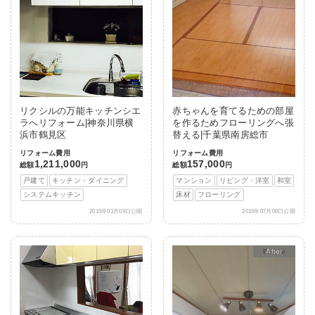
リクシルの万能キッチンシエ
赤ちゃんを育てるための部屋
ラへリフォーム|神奈川県横
を作るためフローリングへ張
浜市鶴見区
替える|千葉県南房総市
リフォーム費用
リフォーム費用
1,211,000
157,000
総額
円
総額
円
戸建て
キッチン・ダイニング
マンション
リビング・洋室
和室
システムキッチン
床材
フローリング
2015年03月09日公開
2016年07月08日公開
After