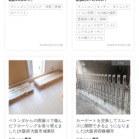
マンション
リビング・洋室
床材
マンション
キッチン・ダイニング
カーペット
トイレ空間
その他の場所
壁紙張り替え
床材
クッションフロア
トイレ
システムキッチン
その他リフォーム
2016年09月01日公開
2018年07月03日公開
After
ベランダからの雨漏りで傷ん
カーゲートを交換してスムー
だフローリングを張り替えま
ズに開閉できるようになりま
した|大阪府大阪市城東区
した|大阪府四條畷市