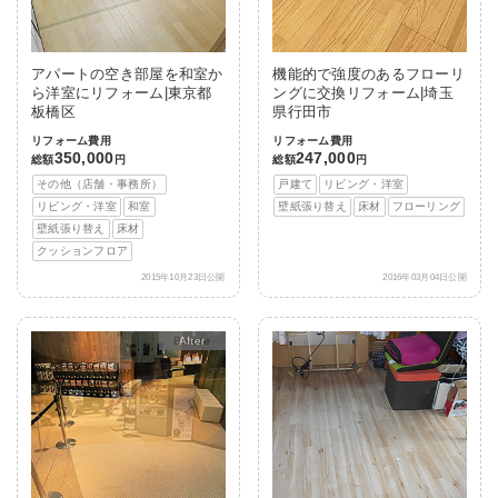
アパートの空き部屋を和室か
機能的で強度のあるフローリ
ら洋室にリフォーム|東京都
ングに交換リフォーム|埼玉
板橋区
県行田市
リフォーム費用
リフォーム費用
350,000
247,000
総額
円
総額
円
その他（店舗・事務所）
戸建て
リビング・洋室
リビング・洋室
和室
壁紙張り替え
床材
フローリング
壁紙張り替え
床材
クッションフロア
2015年10月23日公開
2016年03月04日公開
After