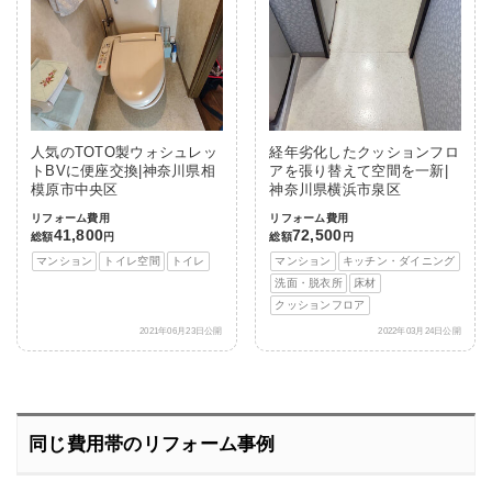
人気のTOTO製ウォシュレッ
経年劣化したクッションフロ
トBVに便座交換|神奈川県相
アを張り替えて空間を一新|
模原市中央区
神奈川県横浜市泉区
リフォーム費用
リフォーム費用
41,800
72,500
総額
円
総額
円
マンション
トイレ空間
トイレ
マンション
キッチン・ダイニング
洗面・脱衣所
床材
クッションフロア
2021年06月23日公開
2022年03月24日公開
同じ費用帯のリフォーム事例