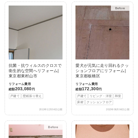
After
抗菌・抗ウィルスのクロスで
愛犬が元気に走り回れるクッ
衛生的な空間へリフォーム|
ションフロアにリフォーム|
東京都東村山市
東京都板橋区
リフォーム費用
リフォーム費用
203,080
172,300
総額
円
総額
円
戸建て
壁紙張り替え
戸建て
リビング・洋室
和室
床材
クッションフロア
2013年12月04日公開
2015年08月04日公開
After