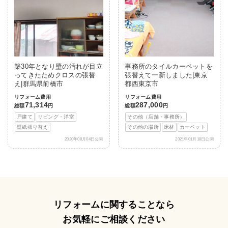
築30年となり壁の汚れが目立
事務所のタイルカーペットを
ってきたためクロスの張替
張替えて一新しました|東京
え|群馬県前橋市
都西東京市
リフォーム費用
リフォーム費用
71,314
287,000
総額
円
総額
円
戸建て
リビング・洋室
その他（店舗・事務所）
壁紙張り替え
その他の場所
床材
カーペット
2020年08月04日公開
2021年01月18日公開
リフォームに関することなら
お気軽にご相談ください