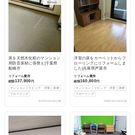
After
床を天然木化粧のマンション
洋室の床をカーペットからフ
用防音床材に張替え|千葉県
ローリングにリフォームしま
船橋市
した|兵庫県芦屋市
リフォーム費用
リフォーム費用
137,900
160,800
総額
円
総額
円
マンション
リビング・洋室
床材
マンション
リビング・洋室
床材
フローリング
フローリング
2017年02月15日公開
2020年03月10日公開