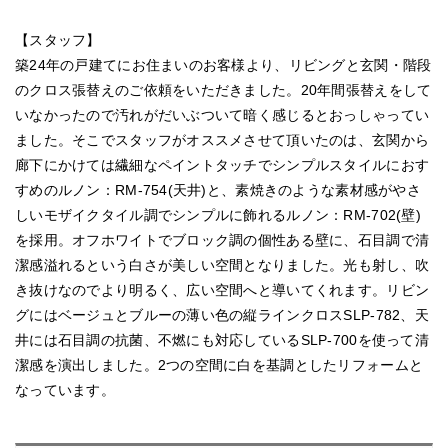
【スタッフ】
築24年の戸建てにお住まいのお客様より、リビングと玄関・階段
のクロス張替えのご依頼をいただきました。20年間張替えをして
いなかったので汚れがだいぶついて暗く感じるとおっしゃってい
ました。そこでスタッフがオススメさせて頂いたのは、玄関から
廊下にかけては繊細なペイントタッチでシンプルスタイルにおす
すめのルノン：RM-754(天井)と、素焼きのような素材感がやさ
しいモザイクタイル調でシンプルに飾れるルノン：RM-702(壁)
を採用。オフホワイトでブロック調の個性ある壁に、石目調で清
潔感溢れるという白さが美しい空間となりました。光も射し、吹
き抜けなのでより明るく、広い空間へと導いてくれます。リビン
グにはベージュとブルーの薄い色の縦ラインクロスSLP-782、天
井には石目調の抗菌、不燃にも対応しているSLP-700を使って清
潔感を演出しました。2つの空間に白を基調としたリフォームと
なっています。