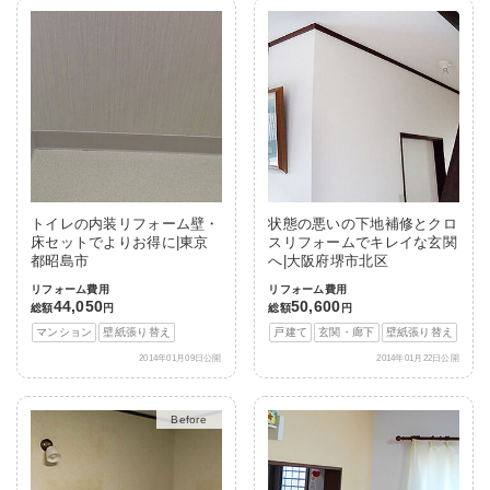
トイレの内装リフォーム壁・
状態の悪いの下地補修とクロ
床セットでよりお得に|東京
スリフォームでキレイな玄関
都昭島市
へ|大阪府堺市北区
リフォーム費用
リフォーム費用
44,050
50,600
総額
円
総額
円
マンション
壁紙張り替え
戸建て
玄関・廊下
壁紙張り替え
2014年01月09日公開
2014年01月22日公開
After