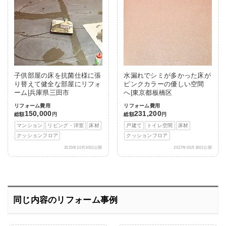
子供部屋の床を抗菌仕様に張
水漏れでシミが多かった床が
り替えて健全な部屋にリフォ
ピンクカラーの優しい空間
ーム|兵庫県三田市
へ|東京都板橋区
リフォーム費用
リフォーム費用
150,000
231,200
総額
円
総額
円
マンション
リビング・洋室
床材
戸建て
トイレ空間
床材
クッションフロア
クッションフロア
2015年10月30日公開
2017年03月30日公開
同じ内容のリフォーム事例