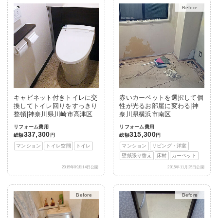
After
キャビネット付きトイレに交
赤いカーペットを選択して個
換してトイレ回りをすっきり
性が光るお部屋に変わる|神
整頓|神奈川県川崎市高津区
奈川県横浜市南区
リフォーム費用
リフォーム費用
337,300
315,300
総額
円
総額
円
マンション
トイレ空間
トイレ
マンション
リビング・洋室
壁紙張り替え
床材
カーペット
2015年09月14日公開
2015年11月25日公開
After
After