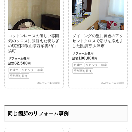
コットンレースの優しい雰囲
ダイニングの壁に黄色のアク
気のクロスに張替えた安らぎ
セントクロスで彩りを添えま
の寝室|和歌山県西牟婁郡白
した|滋賀県大津市
浜町
リフォーム費用
100,000
リフォーム費用
総額
円
62,500
総額
円
戸建て
リビング・洋室
戸建て
リビング・洋室
壁紙張り替え
壁紙張り替え
2017年07月13日公開
2020年07月02日公開
同じ箇所のリフォーム事例