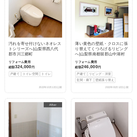
汚れを寄せ付けないネオレス
薄い黄色の壁紙・クロスに張
トシリーズへ|山梨県西八代
り替えてくつろげるリビング
郡市川三郷町
へ|山梨県南都留郡山中湖村
リフォーム費用
リフォーム費用
324,000
246,000
総額
円
総額
円
戸建て
トイレ空間
トイレ
戸建て
リビング・洋室
玄関・廊下
壁紙張り替え
2022年10月12日公開
2022年03月12日公開
After