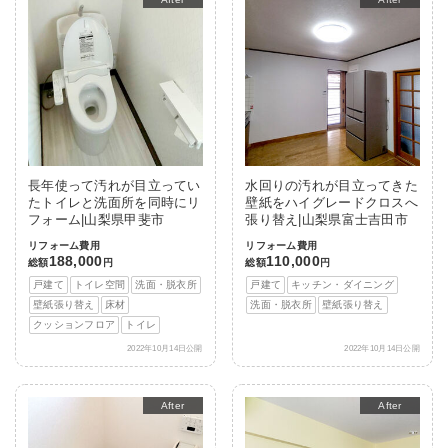
長年使って汚れが目立ってい
水回りの汚れが目立ってきた
たトイレと洗面所を同時にリ
壁紙をハイグレードクロスへ
フォーム|山梨県甲斐市
張り替え|山梨県富士吉田市
リフォーム費用
リフォーム費用
188,000
110,000
総額
円
総額
円
戸建て
トイレ空間
洗面・脱衣所
戸建て
キッチン・ダイニング
壁紙張り替え
床材
洗面・脱衣所
壁紙張り替え
クッションフロア
トイレ
2022年10月14日公開
2022年10月14日公開
After
After