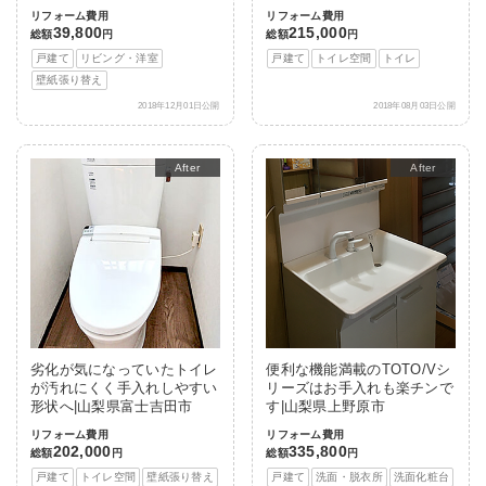
リフォーム費用
リフォーム費用
39,800
215,000
総額
円
総額
円
戸建て
リビング・洋室
戸建て
トイレ空間
トイレ
壁紙張り替え
2018年12月01日公開
2018年08月03日公開
After
After
劣化が気になっていたトイレ
便利な機能満載のTOTO/Vシ
が汚れにくく手入れしやすい
リーズはお手入れも楽チンで
形状へ|山梨県富士吉田市
す|山梨県上野原市
リフォーム費用
リフォーム費用
202,000
335,800
総額
円
総額
円
戸建て
トイレ空間
壁紙張り替え
戸建て
洗面・脱衣所
洗面化粧台