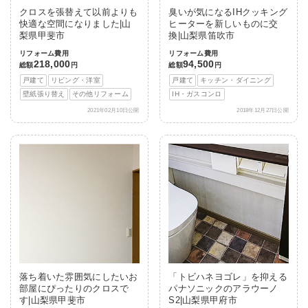
クロスを張替えて以前よりも
臭いが気になるIHクッキング
快適な空間になりました|山
ヒーターを新しいものに交
梨県甲斐市
換|山梨県笛吹市
リフォーム費用
リフォーム費用
218,000
94,500
総額
円
総額
円
戸建て
リビング・洋室
戸建て
キッチン・ダイニング
壁紙張り替え
その他リフォーム
IH・ガスコンロ
2021年02月10日公開
2018年12月27日公開
落ち着いた雰囲気にしたいお
「トビハネヨゴレ」を抑える
部屋にぴったりのクロスで
パナソニックのアラウーノ
す|山梨県甲斐市
S2|山梨県甲府市