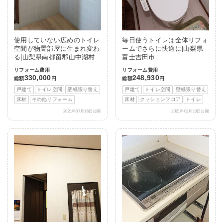
使用していない広めのトイレ
毎日使うトイレは全体リフォ
空間が物置部屋に生まれ変わ
ームでさらに快適に|山梨県
る|山梨県南都留郡山中湖村
富士吉田市
リフォーム費用
リフォーム費用
330,000
248,930
総額
円
総額
円
戸建て
トイレ空間
壁紙張り替え
戸建て
トイレ空間
壁紙張り替え
床材
その他リフォーム
床材
クッションフロア
トイレ
2021年07月16日公開
2021年02月10日公開