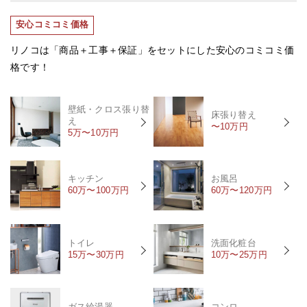
安心コミコミ価格
リノコは「商品＋工事＋保証」をセットにした安心のコミコミ価
格です！
壁紙・クロス張り替
床張り替え
え
〜10万円
5万〜10万円
キッチン
お風呂
60万〜100万円
60万〜120万円
トイレ
洗面化粧台
15万〜30万円
10万〜25万円
ガス給湯器
コンロ