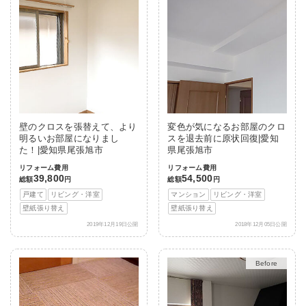
壁のクロスを張替えて、より
変色が気になるお部屋のクロ
明るいお部屋になりまし
スを退去前に原状回復|愛知
た！|愛知県尾張旭市
県尾張旭市
リフォーム費用
リフォーム費用
39,800
54,500
総額
円
総額
円
戸建て
リビング・洋室
マンション
リビング・洋室
壁紙張り替え
壁紙張り替え
2019年12月19日公開
2018年12月05日公開
After