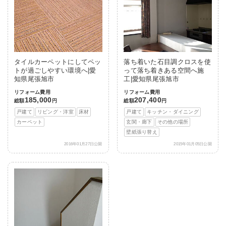
タイルカーペットにしてペッ
落ち着いた石目調クロスを使
トが過ごしやすい環境へ|愛
って落ち着きある空間へ施
知県尾張旭市
工|愛知県尾張旭市
リフォーム費用
リフォーム費用
185,000
207,400
総額
円
総額
円
戸建て
リビング・洋室
床材
戸建て
キッチン・ダイニング
カーペット
玄関・廊下
その他の場所
壁紙張り替え
2016年01月27日公開
2015年01月05日公開