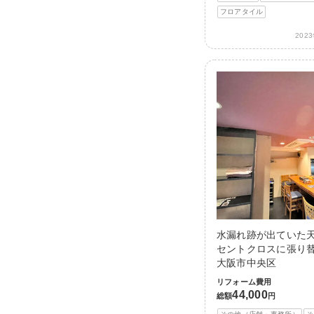
フロアタイル
202
水漏れ跡が出ていた
セントクロスに張り替
大阪市中央区
リフォーム費用
44,000
総額
円