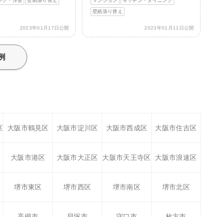
ング・洋室
壁紙張り替え
マンション
キッチン・ダイニング
壁紙張り替え
2023年01月17日公開
2023年01月11日公開
例
区
大阪市鶴見区
大阪市淀川区
大阪市西成区
大阪市住吉区
大阪市港区
大阪市大正区
大阪市天王寺区
大阪市浪速区
堺市東区
堺市西区
堺市南区
堺市北区
高槻市
貝塚市
守口市
枚方市