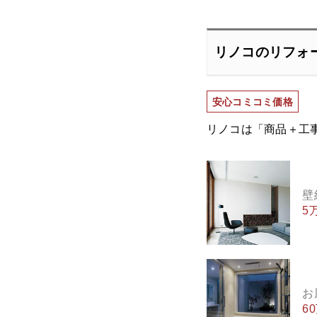
リノコのリフォ
安心コミコミ価格
リノコは「商品＋工
壁
5
お
6