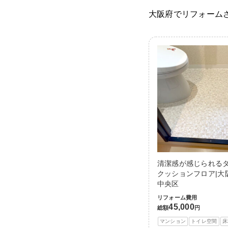
大阪府でリフォーム
清潔感が感じられる
クッションフロア|大
中央区
リフォーム費用
45,000
総額
円
マンション
トイレ空間
床