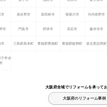
尾市
泉佐野市
富田林市
寝屋川市
河内長野市
野市
門真市
摂津市
高石市
藤井寺市
南市
三島郡島本町
豊能郡豊能町
豊能郡能勢町
泉北郡忠岡町
郡千早赤
村
大阪府全域でリフォームを承って
大阪府のリフォーム事例