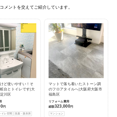
コメントを交えてご紹介しています。
けど使いやすい！そ
マットで落ち着いたストーン調
粧台とトイレです|大
のフロアタイルへ|大阪府大阪市
淀川区
福島区
用
リフォーム費用
00
323,000
円
総額
円
トイレ空間
洗面・脱衣所
マンション