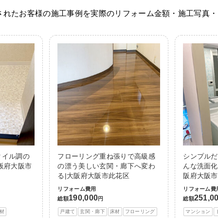
されたお客様の施工事例を実際のリフォーム金額・施工写真・
タイル調の
フローリング重ね張りで高級感
シンプルだ
阪府大阪市
の漂う美しい玄関・廊下へ変わ
んな洗面化
る|大阪府大阪市此花区
阪府大阪市
リフォーム費用
リフォーム費
190,000
251,0
総額
円
総額
材
戸建て
玄関・廊下
床材
フローリング
マンション