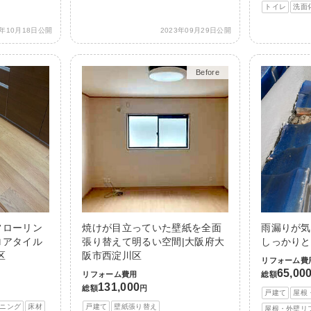
トイレ
洗面
3年10月18日公開
2023年09月29日公開
Before
After
フローリン
焼けが目立っていた壁紙を全面
雨漏りが気
ロアタイル
張り替えて明るい空間|大阪府大
しっかりと
区
阪市西淀川区
リフォーム費
65,00
リフォーム費用
総額
131,000
総額
円
戸建て
屋根
ニング
床材
戸建て
壁紙張り替え
屋根・外壁リ