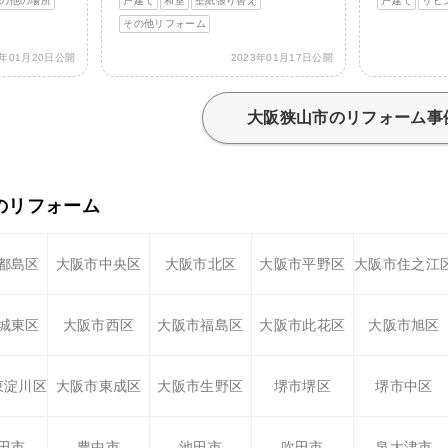
の他の場所
戸建て
和室
壁紙張り替え
戸建て
リビ
その他リフォーム
3年01月20日公開
2023年01月17日公開
大阪狭山市のリフォーム事
のリフォーム
都島区
大阪市中央区
大阪市北区
大阪市平野区
大阪市住之江
城東区
大阪市西区
大阪市福島区
大阪市此花区
大阪市旭区
東淀川区
大阪市東成区
大阪市生野区
堺市堺区
堺市中区
田市
豊中市
池田市
吹田市
泉大津市