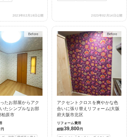
2023年02月18日公開
2023年02月14日公開
Before
After
Before
After
ったお部屋からアク
アクセントクロスを爽やかな色
いたシンプルなお部
合いに張り替えリフォーム|大阪
府柏原市
府大阪市北区
用
リフォーム費用
0
39,800
円
総額
円