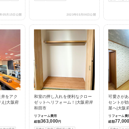
3年05月15日公開
2023年03月06日公開
天井をアク
和室の押し入れを便利なクロー
可愛さがあ
え|大阪府
ゼットへリフォーム！|大阪府岸
セントが効
和田市
屋へ|大阪
リフォーム費用
リフォーム費
363,000
77,00
総額
円
総額