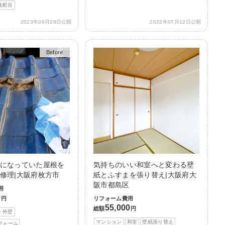
化粧台
2023年09月28日公開
2023年07月12日公開
Before
After
になっていた屋根を
気持ちのいい和室へと変わる壁
修理|大阪府枚方市
紙とふすまを張り替え|大阪府大
阪市都島区
用
0
円
リフォーム費用
55,000
総額
円
・外壁
マンション
和室
壁紙張り替え
フォーム