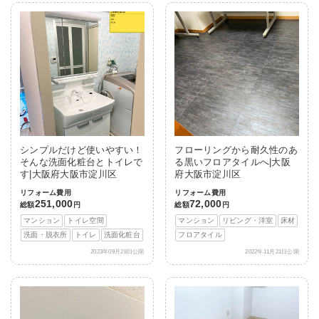
シンプルだけど使いやすい！
フローリングから耐久性のあ
そんな洗面化粧台とトイレで
る黒いフロアタイルへ|大阪
す|大阪府大阪市淀川区
府大阪市淀川区
リフォーム費用
リフォーム費用
251,000
72,000
総額
円
総額
円
マンション
トイレ空間
マンション
リビング・洋室
床材
洗面・脱衣所
トイレ
洗面化粧台
フロアタイル
2023年09月28日公開
2022年11月21日公開