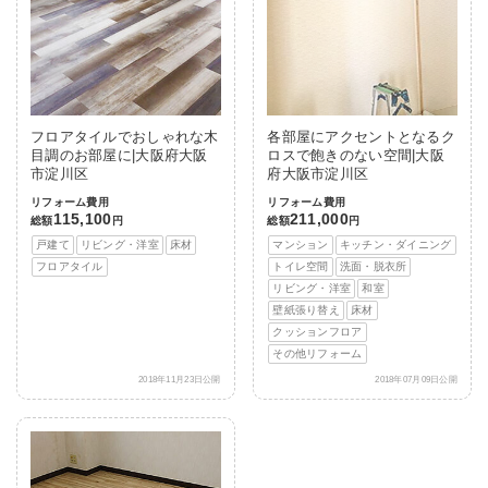
フロアタイルでおしゃれな木
各部屋にアクセントとなるク
目調のお部屋に|大阪府大阪
ロスで飽きのない空間|大阪
市淀川区
府大阪市淀川区
リフォーム費用
リフォーム費用
115,100
211,000
総額
円
総額
円
戸建て
リビング・洋室
床材
マンション
キッチン・ダイニング
フロアタイル
トイレ空間
洗面・脱衣所
リビング・洋室
和室
壁紙張り替え
床材
クッションフロア
その他リフォーム
2018年11月23日公開
2018年07月09日公開