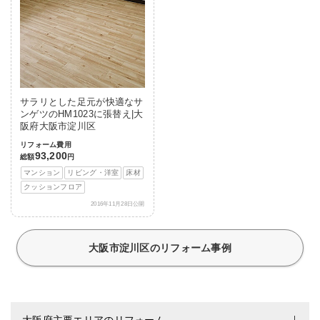
サラリとした足元が快適なサ
ンゲツのHM1023に張替え|大
阪府大阪市淀川区
リフォーム費用
93,200
総額
円
マンション
リビング・洋室
床材
クッションフロア
2016年11月28日公開
大阪市淀川区のリフォーム事例
大阪府主要エリアのリフォーム