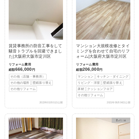
賃貸事務所の防音工事をして
マンション大規模改修とタイ
騒音トラブルを回避できまし
ミングを合わせて自宅のリフ
た|大阪府大阪市淀川区
ォーム|大阪府大阪市淀川区
リフォーム費用
リフォーム費用
666,000
206,000
総額
円
総額
円
その他（店舗・事務所）
マンション
キッチン・ダイニング
その他の場所
壁紙張り替え
リビング・洋室
壁紙張り替え
その他リフォーム
床材
クッションフロア
その他リフォーム
2022年03月01日公開
2021年09月04日公開
After