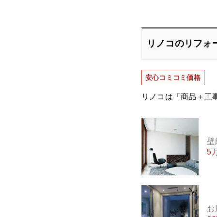
リノコのリフォ
安心コミコミ価格
リノコは「商品＋工
壁
5
お