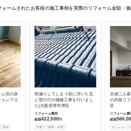
フォームされたお客様の施工事例を実際のリフォーム金額・施
ーム済の床
雨漏りしてしまう前に浮いた瓦
夫婦二人暮
ションフロ
と壁の穴の補修工事を行いまし
の内装リフ
た|大阪府堺市堺区
区
リフォーム費用
リフォーム費
422,000
560,0
総額
円
総額
床材
戸建て
屋根・外壁
マンション