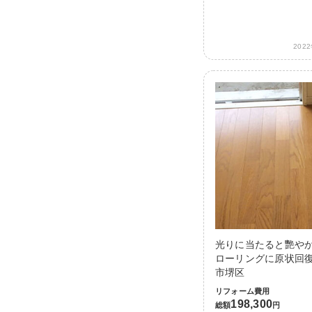
202
光りに当たると艷や
ローリングに原状回復
市堺区
リフォーム費用
198,300
総額
円