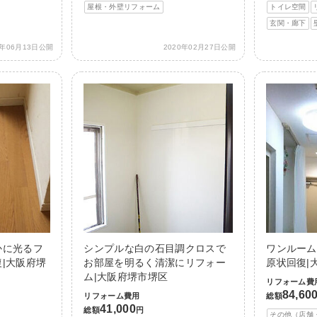
屋根・外壁リフォーム
トイレ空間
玄関・廊下
2年06月13日公開
2020年02月27日公開
かに光るフ
シンプルな白の石目調クロスで
ワンルーム
|大阪府堺
お部屋を明るく清潔にリフォー
原状回復|
ム|大阪府堺市堺区
リフォーム費
84,60
リフォーム費用
総額
41,000
総額
円
その他（店舗