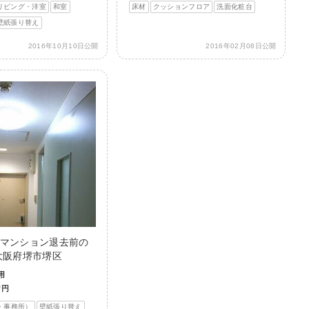
リビング・洋室
和室
床材
クッションフロア
洗面化粧台
壁紙張り替え
2016年10月10日公開
2016年02月08日公開
マンション退去前の
大阪府堺市堺区
用
0
円
・事務所）
壁紙張り替え