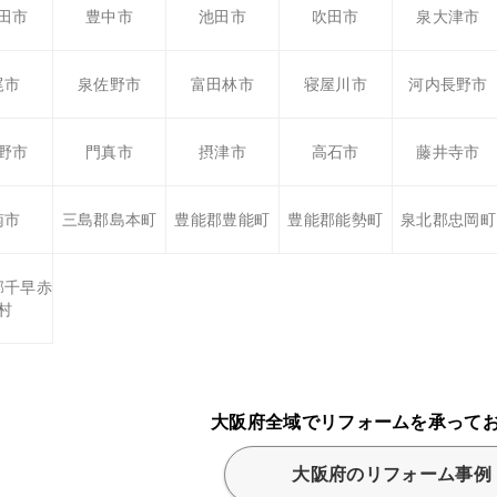
田市
豊中市
池田市
吹田市
泉大津市
尾市
泉佐野市
富田林市
寝屋川市
河内長野市
野市
門真市
摂津市
高石市
藤井寺市
南市
三島郡島本町
豊能郡豊能町
豊能郡能勢町
泉北郡忠岡町
郡千早赤
村
大阪府全域でリフォームを承って
大阪府のリフォーム事例