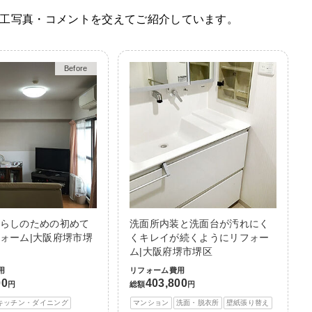
工写真・コメントを交えてご紹介しています。
Before
After
らしのための初めて
洗面所内装と洗面台が汚れにく
ォーム|大阪府堺市堺
くキレイが続くようにリフォー
ム|大阪府堺市堺区
用
リフォーム費用
00
403,800
円
総額
円
キッチン・ダイニング
マンション
洗面・脱衣所
壁紙張り替え