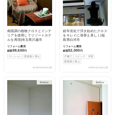
南国調の植物クロスとインテ
経年劣化で浮き始めたクロス
リアを使用してリゾートホテ
をキレイに張替え美しく|福
ルを再現|埼玉県川越市
島県白河市
リフォーム費用
リフォーム費用
98,600
52,000
総額
円
総額
円
マンション
壁紙張り替え
戸建て
リビング・洋室
壁紙張り替え
2014年06月09日公開
2014年10月01日公開
After
After