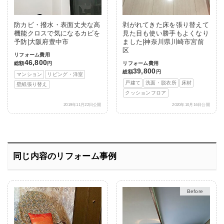
防カビ・撥水・表面丈夫な高
剥がれてきた床を張り替えて
機能クロスで気になるカビを
見た目も使い勝手もよくなり
予防|大阪府豊中市
ました|神奈川県川崎市宮前
区
リフォーム費用
46,800
総額
円
リフォーム費用
39,800
総額
円
マンション
リビング・洋室
戸建て
洗面・脱衣所
床材
壁紙張り替え
クッションフロア
2019年11月22日公開
2020年10月16日公開
同じ内容のリフォーム事例
After