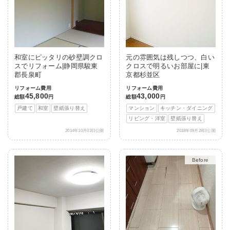
和室にピッタリの砂壁調クロ
元の雰囲気は残しつつ、白い
スでリフォーム|静岡県駿東
クロスで明るいお部屋に|東
郡長泉町
京都杉並区
リフォーム費用
リフォーム費用
45,800
43,000
総額
円
総額
円
戸建て
和室
壁紙張り替え
マンション
キッチン・ダイニング
リビング・洋室
壁紙張り替え
2014年10月03日公開
2018年09月28日公開
After