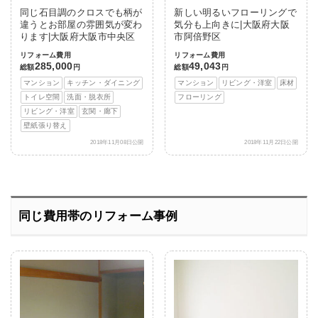
同じ石目調のクロスでも柄が
新しい明るいフローリングで
違うとお部屋の雰囲気が変わ
気分も上向きに|大阪府大阪
ります|大阪府大阪市中央区
市阿倍野区
リフォーム費用
リフォーム費用
285,000
49,043
総額
円
総額
円
マンション
キッチン・ダイニング
マンション
リビング・洋室
床材
トイレ空間
洗面・脱衣所
フローリング
リビング・洋室
玄関・廊下
壁紙張り替え
2018年11月08日公開
2018年11月22日公開
同じ費用帯のリフォーム事例