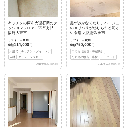
キッチンの床を大理石調のク
黒ずみがなくなり、ベージュ
ッションフロアに張替え|大
のメリハリが感じられる明る
阪府大東市
い会場|大阪府吹田市
リフォーム費用
リフォーム費用
114,000
750,000
総額
円
総額
円
戸建て
キッチン・ダイニング
その他（店舗・事務所）
床材
クッションフロア
その他の場所
床材
カーペット
2015年06月24日公開
2017年09月07日公開