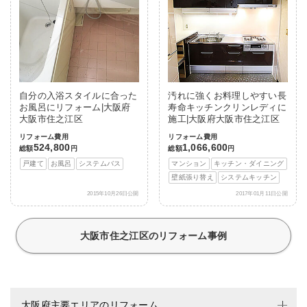
自分の入浴スタイルに合った
汚れに強くお料理しやすい長
お風呂にリフォーム|大阪府
寿命キッチンクリンレディに
大阪市住之江区
施工|大阪府大阪市住之江区
リフォーム費用
リフォーム費用
524,800
1,066,600
総額
円
総額
円
戸建て
お風呂
システムバス
マンション
キッチン・ダイニング
壁紙張り替え
システムキッチン
2015年10月26日公開
2017年01月11日公開
大阪市住之江区のリフォーム事例
大阪府主要エリアのリフォーム