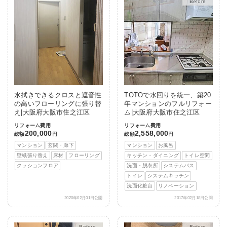
After
水拭きできるクロスと遮音性
TOTOで水回りを統一、築20
の高いフローリングに張り替
年マンションのフルリフォー
え|大阪府大阪市住之江区
ム|大阪府大阪市住之江区
リフォーム費用
リフォーム費用
200,000
2,558,000
総額
円
総額
円
マンション
玄関・廊下
マンション
お風呂
壁紙張り替え
床材
フローリング
キッチン・ダイニング
トイレ空間
クッションフロア
洗面・脱衣所
システムバス
トイレ
システムキッチン
洗面化粧台
リノベーション
2020年02月01日公開
2017年02月18日公開
After
After