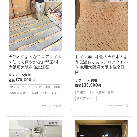
天然木のようなフロアタイル
トイレ床に本物の天然木のよ
を使って爽やかなお部屋へ|
うな温もりあるフロアタイル
大阪府大阪市住之江区
を使用|大阪府大阪市住之江
区
リフォーム費用
170,600
総額
円
リフォーム費用
133,000
総額
円
マンション
リビング・洋室
和室
戸建て
トイレ空間
床材
壁紙張り替え
床材
フロアタイル
フロアタイル
2016年11月30日公開
2016年04月02日公開
After