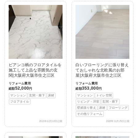
ビアンコ柄のフロアタイルを
白いフローリングに張り替え
施工して上品な雰囲気の玄
ておしゃれな北欧風のお部
関|大阪府大阪市住之江区
屋|大阪府大阪市住之江区
リフォーム費用
リフォーム費用
52,000
353,000
総額
円
総額
円
マンション
玄関・廊下
床材
マンション
トイレ空間
フロアタイル
リビング・洋室
玄関・廊下
壁紙張り替え
床材
フローリング
その他リフォーム
2021年12月10日公開
2020年11月25日公開