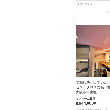
フロアタイル
202
水漏れ跡が出ていた
セントクロスに張り替
大阪市中央区
リフォーム費用
44,000
総額
円