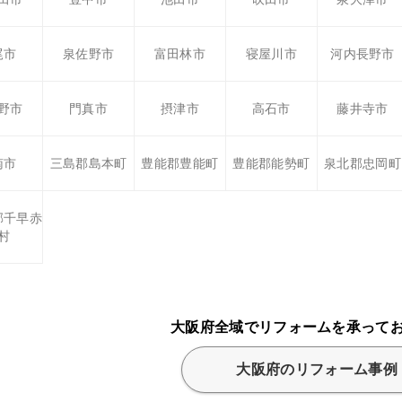
尾市
泉佐野市
富田林市
寝屋川市
河内長野市
野市
門真市
摂津市
高石市
藤井寺市
南市
三島郡島本町
豊能郡豊能町
豊能郡能勢町
泉北郡忠岡町
郡千早赤
村
大阪府全域でリフォームを承って
大阪府のリフォーム事例