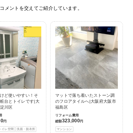
コメントを交えてご紹介しています。
けど使いやすい！そ
マットで落ち着いたストーン調
粧台とトイレです|大
のフロアタイルへ|大阪府大阪市
淀川区
福島区
用
リフォーム費用
00
323,000
円
総額
円
トイレ空間
洗面・脱衣所
マンション