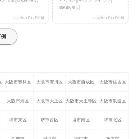
ング・洋室
壁紙張り替え
マンション
キッチン・ダイニング
壁紙張り替え
2023年01月17日公開
2023年01月11日公開
事例
区
大阪市鶴見区
大阪市淀川区
大阪市西成区
大阪市住吉区
大阪市港区
大阪市大正区
大阪市天王寺区
大阪市浪速区
堺市東区
堺市西区
堺市南区
堺市北区
高槻市
貝塚市
守口市
枚方市