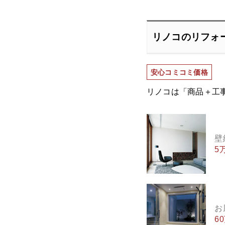
リノコのリフォ
安心コミコミ価格
リノコは「商品＋工
壁
5
お
6