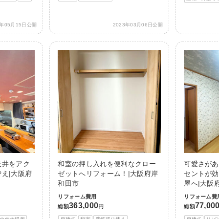
3年05月15日公開
2023年03月06日公開
天井をアク
和室の押し入れを便利なクロー
可愛さがあ
え|大阪府
ゼットへリフォーム！|大阪府岸
セントが効
和田市
屋へ|大阪
リフォーム費用
リフォーム費
363,000
77,00
総額
円
総額