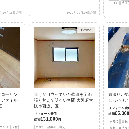
トイレ
洗面
3年10月18日公開
2023年09月29日公開
Before
After
フローリン
焼けが目立っていた壁紙を全面
雨漏りが気
ロアタイル
張り替えて明るい空間|大阪府大
しっかりと
区
阪市西淀川区
リフォーム費
65,00
リフォーム費用
総額
131,000
総額
円
戸建て
屋根
ニング
床材
戸建て
壁紙張り替え
屋根・外壁リ