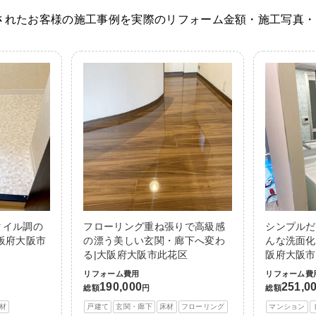
されたお客様の施工事例を実際のリフォーム金額・施工写真・
タイル調の
フローリング重ね張りで高級感
シンプルだ
阪府大阪市
の漂う美しい玄関・廊下へ変わ
んな洗面化
る|大阪府大阪市此花区
阪府大阪市
リフォーム費用
リフォーム費
190,000
251,0
総額
円
総額
材
戸建て
玄関・廊下
床材
フローリング
マンション