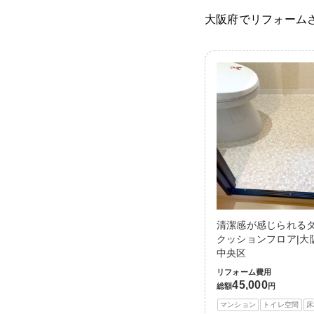
大阪府でリフォーム
清潔感が感じられる
クッションフロア|大
中央区
リフォーム費用
45,000
総額
円
マンション
トイレ空間
床