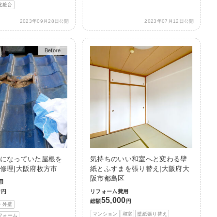
化粧台
2023年09月28日公開
2023年07月12日公開
Before
After
になっていた屋根を
気持ちのいい和室へと変わる壁
修理|大阪府枚方市
紙とふすまを張り替え|大阪府大
阪市都島区
用
0
円
リフォーム費用
55,000
総額
円
・外壁
マンション
和室
壁紙張り替え
フォーム