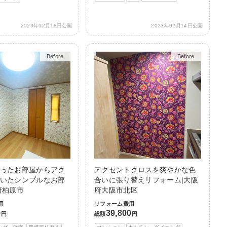
2023年02月18日公開
2023年02月14日公開
Before
After
Before
After
ったお部屋からアク
アクセントクロスを爽やかな色
いたシンプルなお部
合いに張り替えリフォーム|大阪
府柏原市
府大阪市北区
用
リフォーム費用
0
39,800
円
総額
円