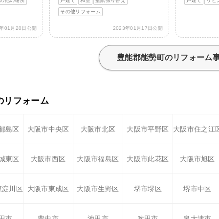
の他の場所
戸建て
和室
壁紙張り替え
戸建て
リビ
その他リフォーム
3年01月20日公開
2023年01月17日公開
豊能郡能勢町のリフォーム
のリフォーム
都島区
大阪市中央区
大阪市北区
大阪市平野区
大阪市住之江
城東区
大阪市西区
大阪市福島区
大阪市此花区
大阪市旭区
東淀川区
大阪市東成区
大阪市生野区
堺市堺区
堺市中区
田市
豊中市
池田市
吹田市
泉大津市