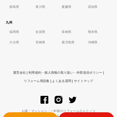
徳島県
香川県
愛媛県
高知県
九州
福岡県
佐賀県
長崎県
熊本県
大分県
宮崎県
鹿児島県
沖縄県
運営会社
|
利用規約・個人情報の取り扱い・外部送信ポリシー
|
リフォーム用語集
|
よくある質問
|
サイトマップ
お家・マンション・一軒家のリフォームならリノコ
© ZIGExN Co., Ltd. ALL RIGHTS RESERVED.