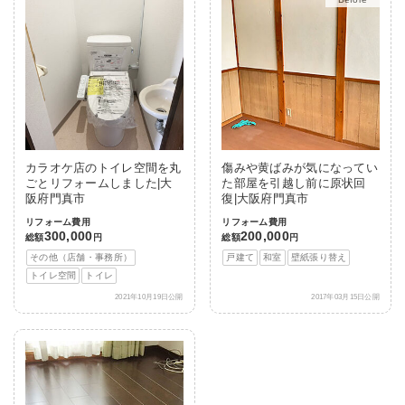
カラオケ店のトイレ空間を丸
傷みや黄ばみが気になってい
ごとリフォームしました|大
た部屋を引越し前に原状回
阪府門真市
復|大阪府門真市
リフォーム費用
リフォーム費用
300,000
200,000
総額
円
総額
円
その他（店舗・事務所）
戸建て
和室
壁紙張り替え
トイレ空間
トイレ
2021年10月19日公開
2017年03月15日公開