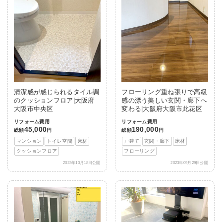
清潔感が感じられるタイル調
フローリング重ね張りで高級
のクッションフロア|大阪府
感の漂う美しい玄関・廊下へ
大阪市中央区
変わる|大阪府大阪市此花区
リフォーム費用
リフォーム費用
45,000
190,000
総額
円
総額
円
マンション
トイレ空間
床材
戸建て
玄関・廊下
床材
クッションフロア
フローリング
2023年10月18日公開
2023年09月29日公開