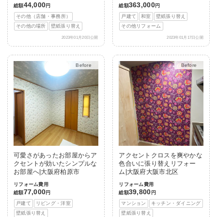
44,000
363,000
総額
円
総額
円
その他（店舗・事務所）
戸建て
和室
壁紙張り替え
その他の場所
壁紙張り替え
その他リフォーム
2023年01月20日公開
2023年01月17日公開
After
After
可愛さがあったお部屋からア
アクセントクロスを爽やかな
クセントが効いたシンプルな
色合いに張り替えリフォー
お部屋へ|大阪府柏原市
ム|大阪府大阪市北区
リフォーム費用
リフォーム費用
77,000
39,800
総額
円
総額
円
戸建て
リビング・洋室
マンション
キッチン・ダイニング
壁紙張り替え
壁紙張り替え