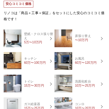
安心コミコミ価格
リノコは「商品＋工事＋保証」をセットにした安心のコミコミ価
格です！
壁紙・クロス張り替
床張り替え
え
〜10万円
5万〜10万円
キッチン
お風呂
60万〜100万円
60万〜120万円
トイレ
洗面化粧台
15万〜30万円
10万〜25万円
ガス給湯器
コンロ
15万〜25万円
10万〜20万円