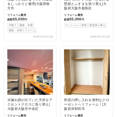
をしっかりと修理|大阪府枚
壁紙とふすまを張り替え|大
方市
阪府大阪市都島区
リフォーム費用
リフォーム費用
65,000
55,000
総額
円
総額
円
戸建て
屋根・外壁
マンション
和室
壁紙張り替え
屋根・外壁リフォーム
2023年02月18日公開
2023年02月14日公開
水漏れ跡が出ていた天井をア
和室の押し入れを便利なクロ
クセントクロスに張り替え|
ーゼットへリフォーム！|大
大阪府大阪市中央区
阪府岸和田市
リフォーム費用
リフォーム費用