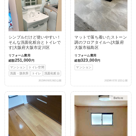
シンプルだけど使いやすい！
マットで落ち着いたストーン
そんな洗面化粧台とトイレで
調のフロアタイルへ|大阪府
す|大阪府大阪市淀川区
大阪市福島区
リフォーム費用
リフォーム費用
251,000
323,000
総額
円
総額
円
マンション
トイレ空間
マンション
洗面・脱衣所
トイレ
洗面化粧台
2023年09月28日公開
2023年07月12日公開
After