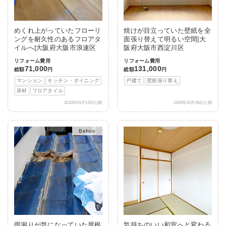
めくれ上がっていたフローリ
焼けが目立っていた壁紙を全
ングを耐久性のあるフロアタ
面張り替えて明るい空間|大
イルへ|大阪府大阪市浪速区
阪府大阪市西淀川区
リフォーム費用
リフォーム費用
71,000
131,000
総額
円
総額
円
マンション
キッチン・ダイニング
戸建て
壁紙張り替え
床材
フロアタイル
2023年05月15日公開
2023年03月06日公開
After
雨漏りが気になっていた屋根
気持ちのいい和室へと変わる