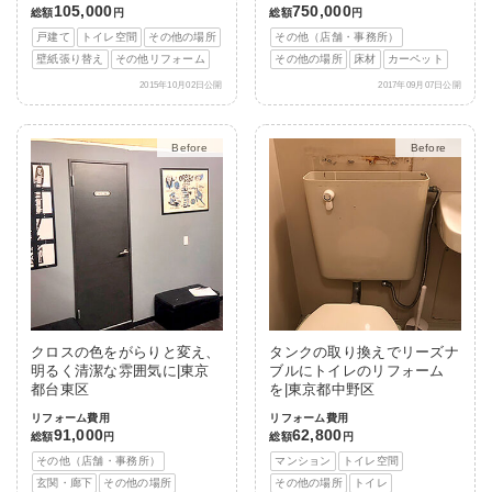
105,000
750,000
総額
円
総額
円
戸建て
トイレ空間
その他の場所
その他（店舗・事務所）
壁紙張り替え
その他リフォーム
その他の場所
床材
カーペット
2015年10月02日公開
2017年09月07日公開
After
After
クロスの色をがらりと変え、
タンクの取り換えでリーズナ
明るく清潔な雰囲気に|東京
ブルにトイレのリフォーム
都台東区
を|東京都中野区
リフォーム費用
リフォーム費用
91,000
62,800
総額
円
総額
円
その他（店舗・事務所）
マンション
トイレ空間
玄関・廊下
その他の場所
その他の場所
トイレ