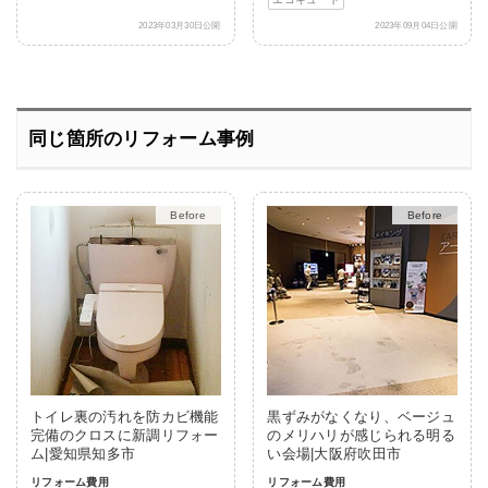
2023年03月30日公開
2023年09月04日公開
同じ箇所のリフォーム事例
After
After
トイレ裏の汚れを防カビ機能
黒ずみがなくなり、ベージュ
完備のクロスに新調リフォー
のメリハリが感じられる明る
ム|愛知県知多市
い会場|大阪府吹田市
リフォーム費用
リフォーム費用