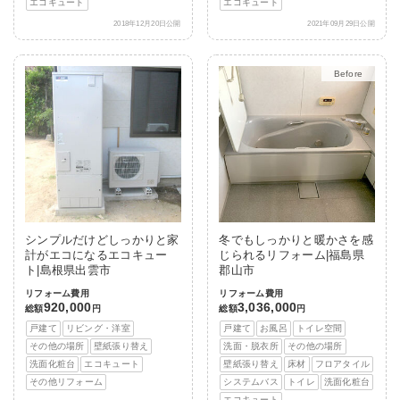
エコキュート
エコキュート
2018年12月20日公開
2021年09月29日公開
After
シンプルだけどしっかりと家
冬でもしっかりと暖かさを感
計がエコになるエコキュー
じられるリフォーム|福島県
ト|島根県出雲市
郡山市
リフォーム費用
リフォーム費用
920,000
3,036,000
総額
円
総額
円
戸建て
リビング・洋室
戸建て
お風呂
トイレ空間
その他の場所
壁紙張り替え
洗面・脱衣所
その他の場所
洗面化粧台
エコキュート
壁紙張り替え
床材
フロアタイル
その他リフォーム
システムバス
トイレ
洗面化粧台
エコキュート