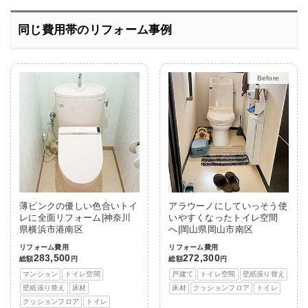
同じ費用帯のリフォーム事例
After
薄ピンクの優しい色合いトイ
アラウーノにしていっそう使
レに全面リフォーム|神奈川
いやすくなったトイレ空間
県横浜市港南区
へ|岡山県岡山市南区
リフォーム費用
リフォーム費用
283,500
272,300
総額
円
総額
円
マンション
トイレ空間
戸建て
トイレ空間
壁紙張り替え
壁紙張り替え
床材
床材
クッションフロア
トイレ
クッションフロア
トイレ