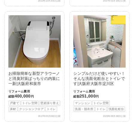
2013年10月30日公開
2017年01月19日公開
お掃除簡単な新型アラウーノ
シンプルだけど使いやすい！
と消臭対策ばっちりの内装に
そんな洗面化粧台とトイレで
一新|大阪府和泉市
す|大阪府大阪市淀川区
リフォーム費用
リフォーム費用
400,000
251,000
総額
円
総額
円
戸建て
トイレ空間
壁紙張り替え
マンション
トイレ空間
床材
クッションフロア
トイレ
洗面・脱衣所
トイレ
洗面化粧台
2017年05月08日公開
2023年09月28日公開