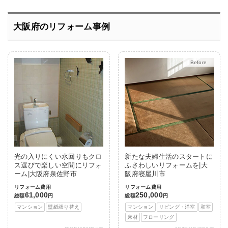
大阪府のリフォーム事例
After
光の入りにくい水回りもクロ
新たな夫婦生活のスタートに
ス選びで楽しい空間にリフォ
ふさわしいリフォームを|大
ーム|大阪府泉佐野市
阪府寝屋川市
リフォーム費用
リフォーム費用
61,000
250,000
総額
円
総額
円
マンション
壁紙張り替え
マンション
リビング・洋室
和室
床材
フローリング