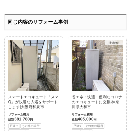
同じ内容のリフォーム事例
After
スマートエコキュート「スマ
省エネ・快適・便利なコロナ
Q」が快適な入浴をサポート
のエコキュートに交換|神奈
します|大阪府和泉市
川県大和市
リフォーム費用
リフォーム費用
381,780
465,000
総額
円
総額
円
戸建て
その他の場所
戸建て
その他の場所