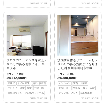
2016年05月21日公開
2017年04月19日公開
クロスのニュアンスを変えメ
洗面所全体をリフォームしメ
リハリのあるお家に|石川県
リハリのある洗面所になりま
金沢市
した|神奈川県川崎市幸区
リフォーム費用
リフォーム費用
412,000
388,000
総額
円
総額
円
戸建て
トイレ空間
洗面・脱衣所
マンション
洗面・脱衣所
リビング・洋室
和室
玄関・廊下
玄関・廊下
壁紙張り替え
床材
壁紙張り替え
その他リフォーム
クッションフロア
洗面化粧台
2018年12月01日公開
2021年02月10日公開