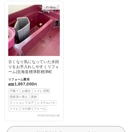
After
古くなり気になっていた水回
りをお手入れしやすくリフォ
ーム|北海道標津郡標津町
リフォーム費用
1,897,000
総額
円
戸建て
お風呂
トイレ空間
壁紙張り替え
床材
クッションフロア
システムバス
トイレ
その他リフォーム
2023年09月28日公開