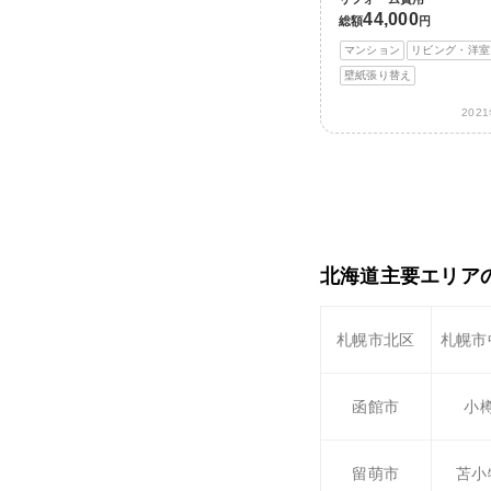
44,000
総額
円
マンション
リビング・洋室
壁紙張り替え
202
北海道主要エリア
札幌市北区
札幌市
函館市
小
留萌市
苫小