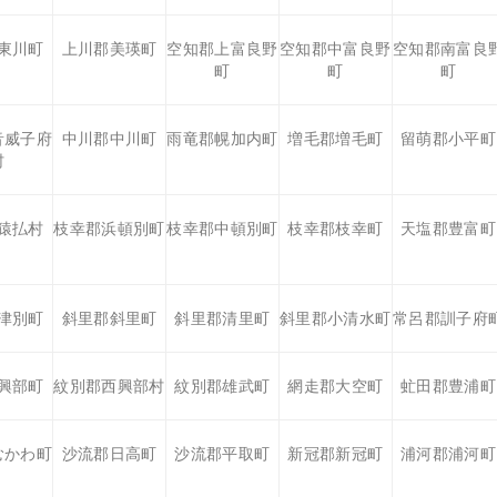
東川町
上川郡美瑛町
空知郡上富良野
空知郡中富良野
空知郡南富良
町
町
町
音威子府
中川郡中川町
雨竜郡幌加内町
増毛郡増毛町
留萌郡小平町
村
猿払村
枝幸郡浜頓別町
枝幸郡中頓別町
枝幸郡枝幸町
天塩郡豊富町
津別町
斜里郡斜里町
斜里郡清里町
斜里郡小清水町
常呂郡訓子府
興部町
紋別郡西興部村
紋別郡雄武町
網走郡大空町
虻田郡豊浦町
むかわ町
沙流郡日高町
沙流郡平取町
新冠郡新冠町
浦河郡浦河町