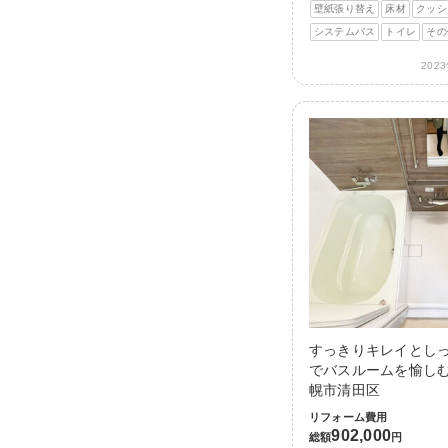
壁紙張り替え
床材
クッシ
システムバス
トイレ
その
202
すっきりキレイとし
でバスルームを愉しむ
幌市清田区
リフォーム費用
902,000
総額
円