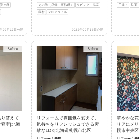
脱衣所
その他（店舗・事務所）
リビング・洋室
戸建て
洗面
床材
フロアタイル
2年02月17日公開
2022年02月16日公開
Before
After
Before
After
張り替えて
リフォームで雰囲気を変えて、
華やかな花
寝室|北海
気持ちをリフレッシュできる素
リアにメリ
敵なLDK|北海道札幌市北区
幌市中央区
リフォーム費用
リフォーム費