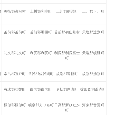
野
勇払郡占冠村
上川郡和寒町
上川郡剣淵町
上川郡下川町
苫前郡苫前町
苫前郡羽幌町
苫前郡初山別村
天塩郡遠別町
礼文郡礼文町
利尻郡利尻町
利尻郡利尻富士
天塩郡幌延町
町
町
常呂郡置戸町
常呂郡佐呂間町
紋別郡遠軽町
紋別郡湧別町
有珠郡壮瞥町
白老郡白老町
勇払郡厚真町
虻田郡洞爺湖町
様似郡様似町
幌泉郡えりも町
日高郡新ひだか
河東郡音更町
町