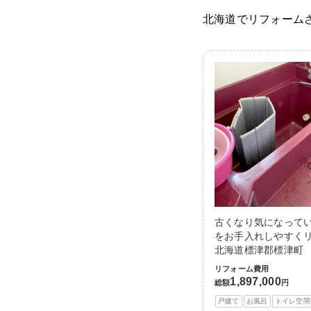
北海道でリフォーム
古くなり気になって
をお手入れしやすくリ
北海道標津郡標津町
リフォーム費用
1,897,000
総額
円
戸建て
お風呂
トイレ空間