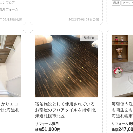
ョンフロア
床材
クッシ
他リフォーム
3年09月28日公開
2022年06月08日公開
Before
After
っかりエコ
宿泊施設として使用されている
毎朝使う洗
|北海道札
お部屋のフロアタイルを補修|北
も衛生面も
海道札幌市北区
海道札幌市
リフォーム費用
リフォーム費
51,000
247,0
総額
円
総額