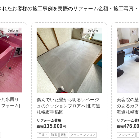
されたお客様の施工事例を実際のリフォーム金額・施工写真・
Before
After
Before
After
いた水回り
傷んでいた畳から明るいベージ
美容院の壁
フォーム|
ュのクッションフロアへ|北海道
のあるカフ
札幌市手稲区
海道札幌市
リフォーム費用
リフォーム費
135,000
476,0
総額
円
総額
戸建て
和室
床材
クッションフロア
マンション