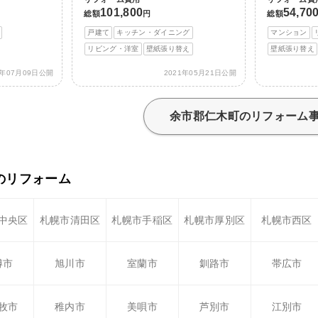
101,800
54,70
総額
円
総額
戸建て
キッチン・ダイニング
マンション
リビング・洋室
壁紙張り替え
壁紙張り替え
1年07月09日公開
2021年05月21日公開
余市郡仁木町のリフォーム
のリフォーム
中央区
札幌市清田区
札幌市手稲区
札幌市厚別区
札幌市西区
樽市
旭川市
室蘭市
釧路市
帯広市
牧市
稚内市
美唄市
芦別市
江別市