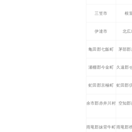
三笠市
根
伊達市
北広
亀田郡七飯町
茅部郡
瀬棚郡今金町
久遠郡
虻田郡京極町
虻田郡
余市郡赤井川村
空知郡
雨竜郡妹背牛町
雨竜郡