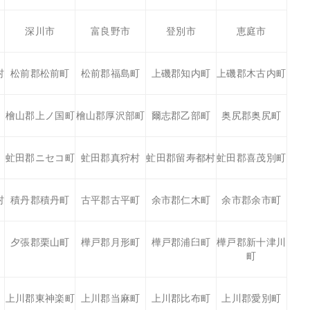
深川市
富良野市
登別市
恵庭市
村
松前郡松前町
松前郡福島町
上磯郡知内町
上磯郡木古内町
檜山郡上ノ国町
檜山郡厚沢部町
爾志郡乙部町
奥尻郡奥尻町
虻田郡ニセコ町
虻田郡真狩村
虻田郡留寿都村
虻田郡喜茂別町
村
積丹郡積丹町
古平郡古平町
余市郡仁木町
余市郡余市町
夕張郡栗山町
樺戸郡月形町
樺戸郡浦臼町
樺戸郡新十津川
町
上川郡東神楽町
上川郡当麻町
上川郡比布町
上川郡愛別町