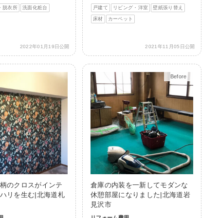
・脱衣所
洗面化粧台
戸建て
リビング・洋室
壁紙張り替え
床材
カーペット
2022年01月19日公開
2021年11月05日公開
Before
After
柄のクロスがインテ
倉庫の内装を一新してモダンな
ハリを生む|北海道札
休憩部屋になりました|北海道岩
見沢市
用
リフォーム費用