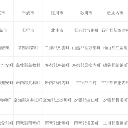
室市
千歳市
滝川市
砂川市
歌志内市
島市
石狩市
北斗市
石狩郡当別町
石狩郡新篠津
鹿部町
茅部郡森町
二海郡八雲町
山越郡長万部町
檜山郡江差町
せたな町
島牧郡島牧村
寿都郡寿都町
寿都郡黒松内町
磯谷郡蘭越町
倶知安町
岩内郡共和町
岩内郡岩内町
古宇郡泊村
古宇郡神恵内
南幌町
空知郡奈井江町
空知郡上砂川町
夕張郡由仁町
夕張郡長沼町
秩父別町
雨竜郡雨竜町
雨竜郡北竜町
雨竜郡沼田町
上川郡鷹栖町