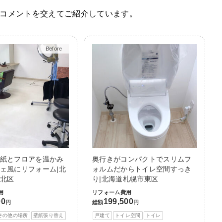
コメントを交えてご紹介しています。
Before
After
紙とフロアを温かみ
奥行きがコンパクトでスリムフ
ェ風にリフォーム|北
ォルムだからトイレ空間すっき
北区
り|北海道札幌市東区
用
リフォーム費用
00
199,500
円
総額
円
その他の場所
壁紙張り替え
戸建て
トイレ空間
トイレ