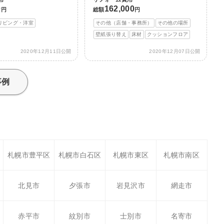
0
162,000
円
総額
円
リビング・洋室
その他（店舗・事務所）
その他の場所
壁紙張り替え
床材
クッションフロア
2020年12月11日公開
2020年12月07日公開
事例
札幌市豊平区
札幌市白石区
札幌市東区
札幌市南区
北見市
夕張市
岩見沢市
網走市
赤平市
紋別市
士別市
名寄市