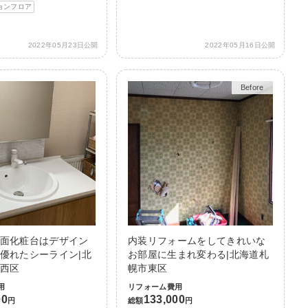
ョンフロア
2022年05月23日公開
2022年05月16日公開
Before
After
面化粧台はデザイン
内装リフォームをしてきれいな
優れたシーライン|北
お部屋に生まれ変わる|北海道札
西区
幌市東区
用
リフォーム費用
00
133,000
円
総額
円