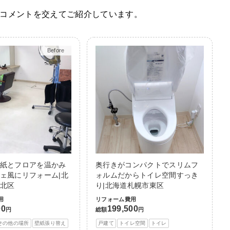
コメントを交えてご紹介しています。
Before
After
紙とフロアを温かみ
奥行きがコンパクトでスリムフ
ェ風にリフォーム|北
ォルムだからトイレ空間すっき
北区
り|北海道札幌市東区
用
リフォーム費用
00
199,500
円
総額
円
その他の場所
壁紙張り替え
戸建て
トイレ空間
トイレ