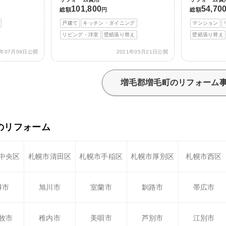
101,800
54,70
総額
円
総額
戸建て
キッチン・ダイニング
マンション
リビング・洋室
壁紙張り替え
壁紙張り替え
1年07月09日公開
2021年05月21日公開
増毛郡増毛町のリフォーム
のリフォーム
中央区
札幌市清田区
札幌市手稲区
札幌市厚別区
札幌市西区
樽市
旭川市
室蘭市
釧路市
帯広市
牧市
稚内市
美唄市
芦別市
江別市