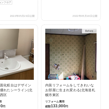
ョンフロア
2022年05月23日公開
2022年05月16日公開
Before
After
面化粧台はデザイン
内装リフォームをしてきれいな
優れたシーライン|北
お部屋に生まれ変わる|北海道札
西区
幌市東区
用
リフォーム費用
00
133,000
円
総額
円