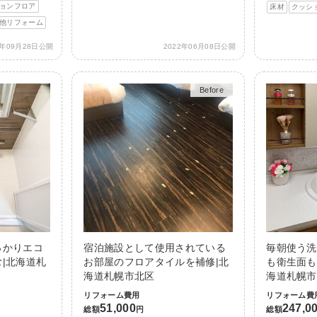
ョンフロア
床材
クッシ
他リフォーム
3年09月28日公開
2022年06月08日公開
Before
After
っかりエコ
宿泊施設として使用されている
毎朝使う洗
|北海道札
お部屋のフロアタイルを補修|北
も衛生面も
海道札幌市北区
海道札幌市
リフォーム費用
リフォーム費
51,000
247,0
総額
円
総額