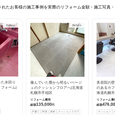
されたお客様の施工事例を実際のリフォーム金額・施工写真・
Before
After
Before
After
いた水回り
傷んでいた畳から明るいベージ
美容院の壁
フォーム|
ュのクッションフロアへ|北海道
のあるカフ
札幌市手稲区
海道札幌市
リフォーム費用
リフォーム費
135,000
476,0
総額
円
総額
戸建て
和室
床材
クッションフロア
マンション