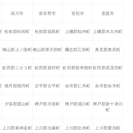
深川市
富良野市
登別市
恵庭市
村
松前郡松前町
松前郡福島町
上磯郡知内町
上磯郡木古内町
檜山郡上ノ国町
檜山郡厚沢部町
爾志郡乙部町
奥尻郡奥尻町
虻田郡ニセコ町
虻田郡真狩村
虻田郡留寿都村
虻田郡喜茂別町
村
積丹郡積丹町
古平郡古平町
余市郡仁木町
余市郡余市町
夕張郡栗山町
樺戸郡月形町
樺戸郡浦臼町
樺戸郡新十津川
町
上川郡東神楽町
上川郡当麻町
上川郡比布町
上川郡愛別町