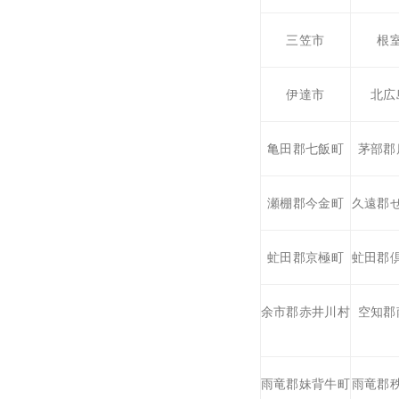
三笠市
根
伊達市
北広
亀田郡七飯町
茅部郡
瀬棚郡今金町
久遠郡
虻田郡京極町
虻田郡
余市郡赤井川村
空知郡
雨竜郡妹背牛町
雨竜郡