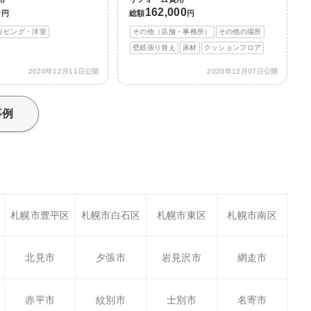
0
162,000
円
総額
円
リビング・洋室
その他（店舗・事務所）
その他の場所
壁紙張り替え
床材
クッションフロア
2020年12月11日公開
2020年12月07日公開
事例
札幌市豊平区
札幌市白石区
札幌市東区
札幌市南区
北見市
夕張市
岩見沢市
網走市
赤平市
紋別市
士別市
名寄市