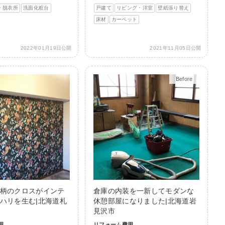
・脱衣所
洗面化粧台
戸建て
リビング・洋室
壁紙張り替え
床材
カーペット
2022年01月19日公開
2021年11月05日公開
Before
After
柄のクロスがインテ
倉庫の内装を一新してモダンな
ハリを生む|北海道札
休憩部屋になりました|北海道岩
見沢市
用
リフォーム費用