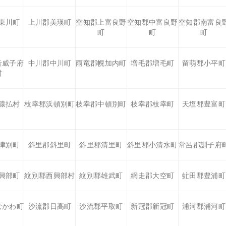
東川町
上川郡美瑛町
空知郡上富良野
空知郡中富良野
空知郡南富良
町
町
町
音威子府
中川郡中川町
雨竜郡幌加内町
増毛郡増毛町
留萌郡小平町
村
猿払村
枝幸郡浜頓別町
枝幸郡中頓別町
枝幸郡枝幸町
天塩郡豊富町
津別町
斜里郡斜里町
斜里郡清里町
斜里郡小清水町
常呂郡訓子府
興部町
紋別郡西興部村
紋別郡雄武町
網走郡大空町
虻田郡豊浦町
むかわ町
沙流郡日高町
沙流郡平取町
新冠郡新冠町
浦河郡浦河町