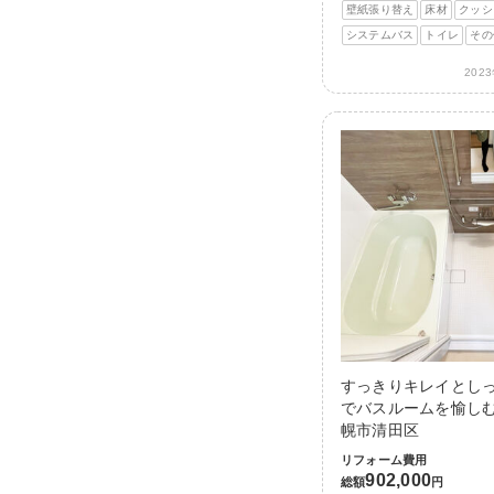
壁紙張り替え
床材
クッシ
システムバス
トイレ
その
202
すっきりキレイとし
でバスルームを愉しむ
幌市清田区
リフォーム費用
902,000
総額
円