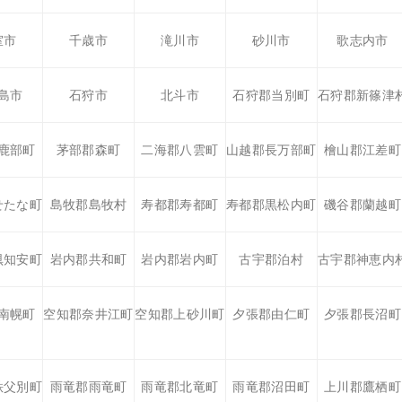
室市
千歳市
滝川市
砂川市
歌志内市
島市
石狩市
北斗市
石狩郡当別町
石狩郡新篠津
鹿部町
茅部郡森町
二海郡八雲町
山越郡長万部町
檜山郡江差町
せたな町
島牧郡島牧村
寿都郡寿都町
寿都郡黒松内町
磯谷郡蘭越町
倶知安町
岩内郡共和町
岩内郡岩内町
古宇郡泊村
古宇郡神恵内
南幌町
空知郡奈井江町
空知郡上砂川町
夕張郡由仁町
夕張郡長沼町
秩父別町
雨竜郡雨竜町
雨竜郡北竜町
雨竜郡沼田町
上川郡鷹栖町