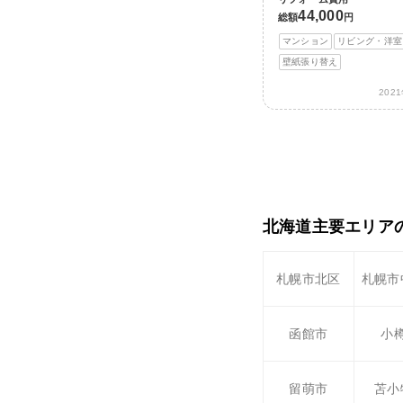
44,000
総額
円
マンション
リビング・洋室
壁紙張り替え
202
北海道主要エリア
札幌市北区
札幌市
函館市
小
留萌市
苫小