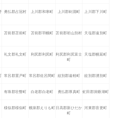
野
勇払郡占冠村
上川郡和寒町
上川郡剣淵町
上川郡下川町
苫前郡苫前町
苫前郡羽幌町
苫前郡初山別村
天塩郡遠別町
礼文郡礼文町
利尻郡利尻町
利尻郡利尻富士
天塩郡幌延町
町
町
常呂郡置戸町
常呂郡佐呂間町
紋別郡遠軽町
紋別郡湧別町
有珠郡壮瞥町
白老郡白老町
勇払郡厚真町
虻田郡洞爺湖町
様似郡様似町
幌泉郡えりも町
日高郡新ひだか
河東郡音更町
町