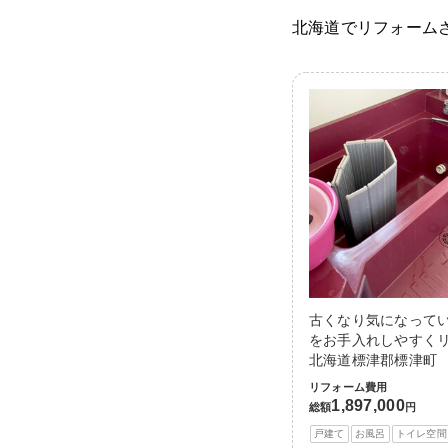
北海道でリフォーム
古くなり気になって
をお手入れしやすくリ
北海道標津郡標津町
リフォーム費用
1,897,000
総額
円
戸建て
お風呂
トイレ空間