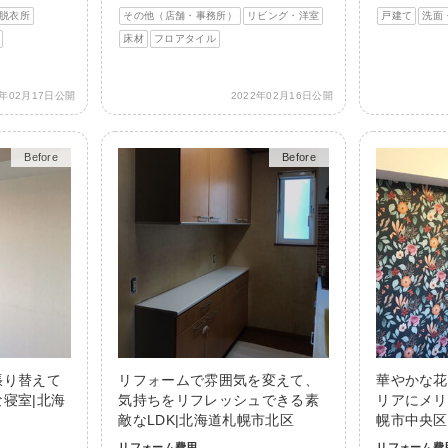
脱衣所
その他（店舗・事務所）
リビング・洋室
戸建て
洗面
床材
フロアタイル
2年02月17日公開
2022年02月16日公開
Before
After
Before
After
張り替えて
リフォームで雰囲気を変えて、
華やかな花
寝室|北海
気持ちをリフレッシュできる素
リアにメリ
敵なLDK|北海道札幌市北区
幌市中央区
リフォーム費用
リフォーム費