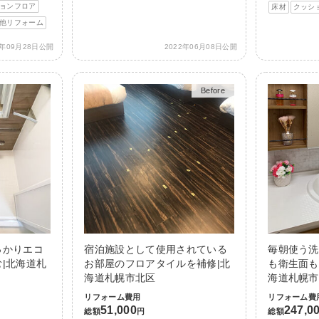
ョンフロア
床材
クッシ
他リフォーム
3年09月28日公開
2022年06月08日公開
Before
After
っかりエコ
宿泊施設として使用されている
毎朝使う洗
|北海道札
お部屋のフロアタイルを補修|北
も衛生面も
海道札幌市北区
海道札幌市
リフォーム費用
リフォーム費
51,000
247,0
総額
円
総額