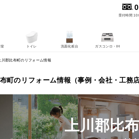
0
受付時間 10:
浴室
トイレ
洗面化粧台
ガスコンロ・IH
上川郡比布町のリフォーム情報
比布町のリフォーム情報（事例・会社・工務
上川郡比