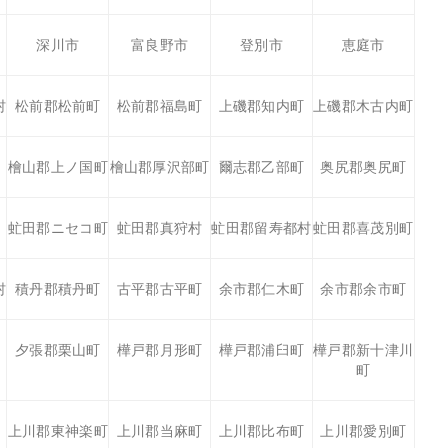
深川市
富良野市
登別市
恵庭市
村
松前郡松前町
松前郡福島町
上磯郡知内町
上磯郡木古内町
檜山郡上ノ国町
檜山郡厚沢部町
爾志郡乙部町
奥尻郡奥尻町
虻田郡ニセコ町
虻田郡真狩村
虻田郡留寿都村
虻田郡喜茂別町
村
積丹郡積丹町
古平郡古平町
余市郡仁木町
余市郡余市町
夕張郡栗山町
樺戸郡月形町
樺戸郡浦臼町
樺戸郡新十津川
町
上川郡東神楽町
上川郡当麻町
上川郡比布町
上川郡愛別町