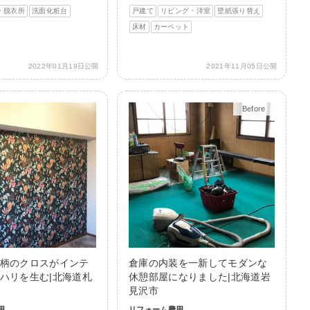
・脱衣所
洗面化粧台
戸建て
リビング・洋室
壁紙張り替え
床材
カーペット
2022年01月19日公開
2021年11月05日公開
Before
After
柄のクロスがインテ
倉庫の内装を一新してモダンな
ハリを生む|北海道札
休憩部屋になりました|北海道岩
見沢市
用
リフォーム費用