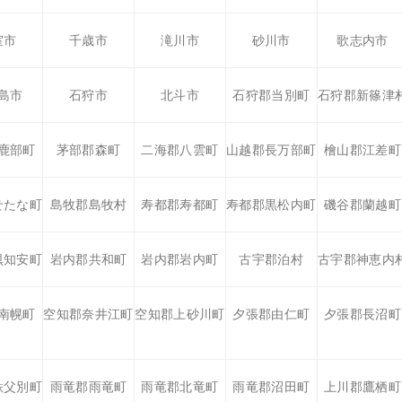
室市
千歳市
滝川市
砂川市
歌志内市
島市
石狩市
北斗市
石狩郡当別町
石狩郡新篠津
鹿部町
茅部郡森町
二海郡八雲町
山越郡長万部町
檜山郡江差町
せたな町
島牧郡島牧村
寿都郡寿都町
寿都郡黒松内町
磯谷郡蘭越町
倶知安町
岩内郡共和町
岩内郡岩内町
古宇郡泊村
古宇郡神恵内
南幌町
空知郡奈井江町
空知郡上砂川町
夕張郡由仁町
夕張郡長沼町
秩父別町
雨竜郡雨竜町
雨竜郡北竜町
雨竜郡沼田町
上川郡鷹栖町