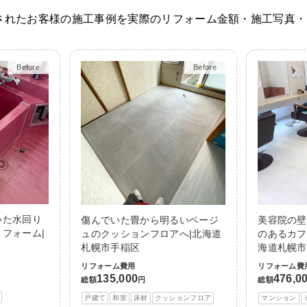
されたお客様の施工事例を実際のリフォーム金額・施工写真・
Before
After
Before
After
いた水回り
傷んでいた畳から明るいベージ
美容院の壁
フォーム|
ュのクッションフロアへ|北海道
のあるカフ
札幌市手稲区
海道札幌市
リフォーム費用
リフォーム費
135,000
476,0
総額
円
総額
戸建て
和室
床材
クッションフロア
マンション