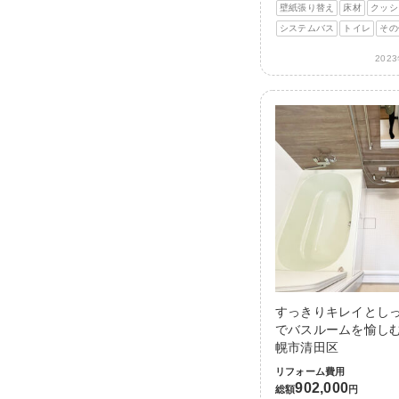
壁紙張り替え
床材
クッシ
システムバス
トイレ
その
202
すっきりキレイとし
でバスルームを愉しむ
幌市清田区
リフォーム費用
902,000
総額
円