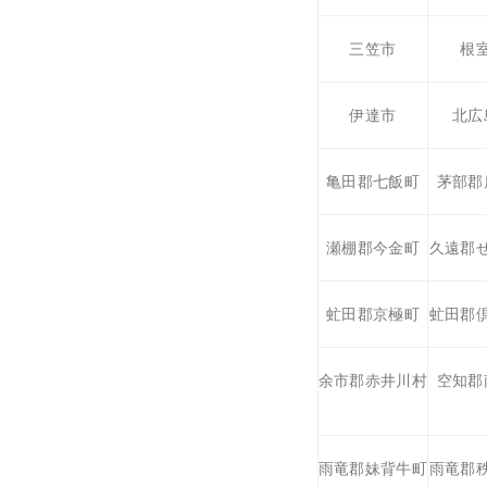
三笠市
根
伊達市
北広
亀田郡七飯町
茅部郡
瀬棚郡今金町
久遠郡
虻田郡京極町
虻田郡
余市郡赤井川村
空知郡
雨竜郡妹背牛町
雨竜郡