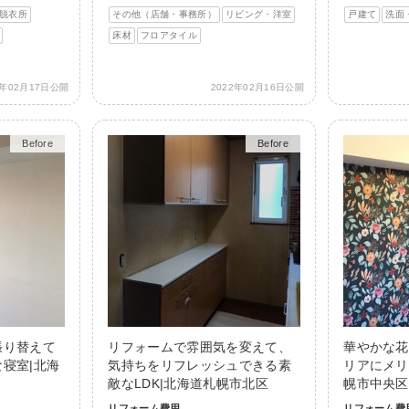
脱衣所
その他（店舗・事務所）
リビング・洋室
戸建て
洗面
床材
フロアタイル
2年02月17日公開
2022年02月16日公開
Before
After
Before
After
張り替えて
リフォームで雰囲気を変えて、
華やかな花
寝室|北海
気持ちをリフレッシュできる素
リアにメリ
敵なLDK|北海道札幌市北区
幌市中央区
リフォーム費用
リフォーム費