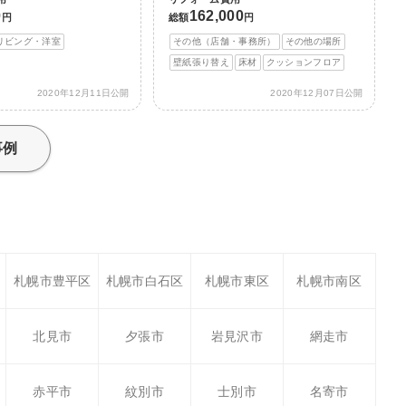
0
162,000
円
総額
円
リビング・洋室
その他（店舗・事務所）
その他の場所
壁紙張り替え
床材
クッションフロア
2020年12月11日公開
2020年12月07日公開
事例
札幌市豊平区
札幌市白石区
札幌市東区
札幌市南区
北見市
夕張市
岩見沢市
網走市
赤平市
紋別市
士別市
名寄市