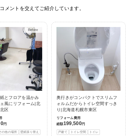
コメントを交えてご紹介しています。
Before
After
紙とフロアを温かみ
奥行きがコンパクトでスリムフ
ェ風にリフォーム|北
ォルムだからトイレ空間すっき
北区
り|北海道札幌市東区
用
リフォーム費用
00
199,500
円
総額
円
その他の場所
壁紙張り替え
戸建て
トイレ空間
トイレ