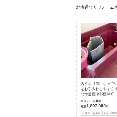
北海道でリフォーム
古くなり気になって
をお手入れしやすくリ
北海道標津郡標津町
リフォーム費用
1,897,000
総額
円
戸建て
お風呂
トイレ空間