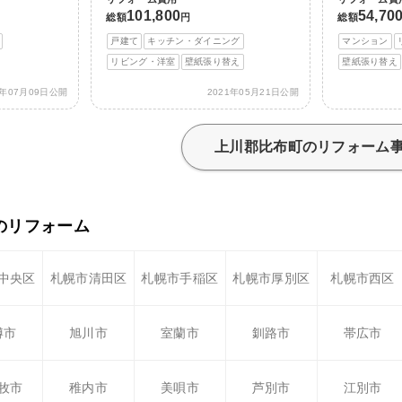
101,800
54,70
総額
円
総額
戸建て
キッチン・ダイニング
マンション
リビング・洋室
壁紙張り替え
壁紙張り替え
1年07月09日公開
2021年05月21日公開
上川郡比布町のリフォーム
のリフォーム
中央区
札幌市清田区
札幌市手稲区
札幌市厚別区
札幌市西区
樽市
旭川市
室蘭市
釧路市
帯広市
牧市
稚内市
美唄市
芦別市
江別市