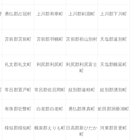
野
勇払郡占冠村
上川郡和寒町
上川郡剣淵町
上川郡下川町
苫前郡苫前町
苫前郡羽幌町
苫前郡初山別村
天塩郡遠別町
礼文郡礼文町
利尻郡利尻町
利尻郡利尻富士
天塩郡幌延町
町
町
常呂郡置戸町
常呂郡佐呂間町
紋別郡遠軽町
紋別郡湧別町
有珠郡壮瞥町
白老郡白老町
勇払郡厚真町
虻田郡洞爺湖町
様似郡様似町
幌泉郡えりも町
日高郡新ひだか
河東郡音更町
町