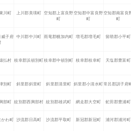
東川町
上川郡美瑛町
空知郡上富良野
空知郡中富良野
空知郡南富良
町
町
町
音威子府
中川郡中川町
雨竜郡幌加内町
増毛郡増毛町
留萌郡小平町
村
猿払村
枝幸郡浜頓別町
枝幸郡中頓別町
枝幸郡枝幸町
天塩郡豊富町
津別町
斜里郡斜里町
斜里郡清里町
斜里郡小清水町
常呂郡訓子府
興部町
紋別郡西興部村
紋別郡雄武町
網走郡大空町
虻田郡豊浦町
むかわ町
沙流郡日高町
沙流郡平取町
新冠郡新冠町
浦河郡浦河町