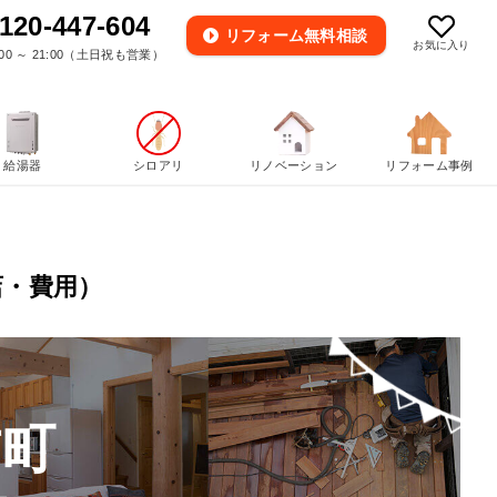
120-447-604
リフォーム
無料相談
お気に入り
00 ～ 21:00（土日祝も営業）
給湯器
シロアリ
リノベーション
リフォーム事例
店・費用）
布町