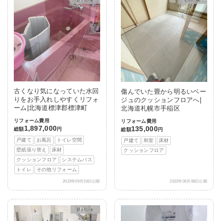
古くなり気になっていた水回
傷んでいた畳から明るいベー
りをお手入れしやすくリフォ
ジュのクッションフロアへ|
ーム|北海道標津郡標津町
北海道札幌市手稲区
リフォーム費用
リフォーム費用
1,897,000
135,000
総額
円
総額
円
戸建て
お風呂
トイレ空間
戸建て
和室
床材
壁紙張り替え
床材
クッションフロア
クッションフロア
システムバス
トイレ
その他リフォーム
2023年09月28日公開
2022年06月08日公開
After