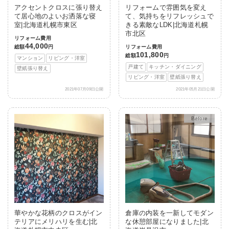
アクセントクロスに張り替え
リフォームで雰囲気を変え
て居心地のよいお洒落な寝
て、気持ちをリフレッシュで
室|北海道札幌市東区
きる素敵なLDK|北海道札幌
市北区
リフォーム費用
44,000
総額
円
リフォーム費用
101,800
総額
円
マンション
リビング・洋室
戸建て
キッチン・ダイニング
壁紙張り替え
リビング・洋室
壁紙張り替え
2021年07月09日公開
2021年05月21日公開
After
華やかな花柄のクロスがイン
倉庫の内装を一新してモダン
テリアにメリハリを生む|北
な休憩部屋になりました|北