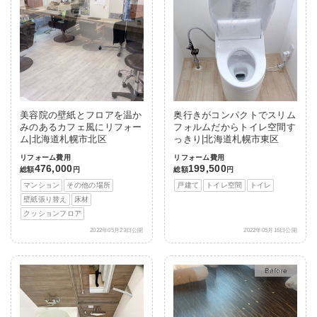
美容院の壁紙とフロアを温か
奥行きがコンパクトでスリム
みのあるカフェ風にリフォー
フォルムだからトイレ空間す
ム|北海道札幌市北区
っきり|北海道札幌市東区
リフォーム費用
リフォーム費用
476,000
199,500
総額
円
総額
円
マンション
その他の場所
戸建て
トイレ空間
トイレ
壁紙張り替え
床材
クッションフロア
2022年05月23日公開
2022年05月16日公開
After