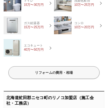
トイレ
洗面化粧台
15万〜30万円
10万〜25万円
ガス給湯器
コンロ
15万〜25万円
10万〜20万円
エコキュート
40万〜50万円
リフォームの費用・相場
北海道虻田郡ニセコ町のリノコ加盟店（施工会
社・工務店）