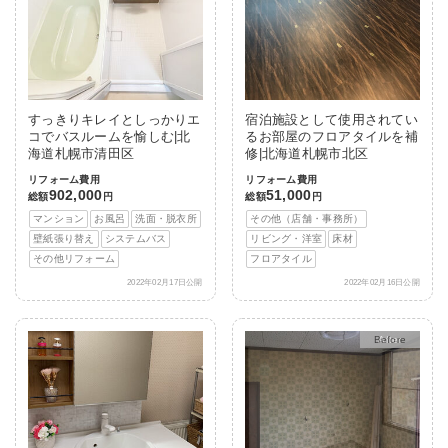
すっきりキレイとしっかりエ
宿泊施設として使用されてい
コでバスルームを愉しむ|北
るお部屋のフロアタイルを補
海道札幌市清田区
修|北海道札幌市北区
リフォーム費用
リフォーム費用
902,000
51,000
総額
円
総額
円
マンション
お風呂
洗面・脱衣所
その他（店舗・事務所）
壁紙張り替え
システムバス
リビング・洋室
床材
その他リフォーム
フロアタイル
2022年02月17日公開
2022年02月16日公開
After