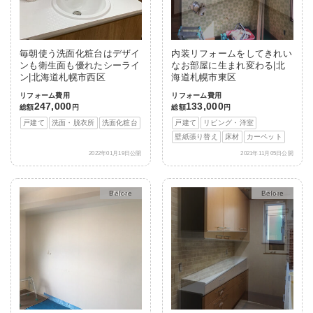
毎朝使う洗面化粧台はデザイ
内装リフォームをしてきれい
ンも衛生面も優れたシーライ
なお部屋に生まれ変わる|北
ン|北海道札幌市西区
海道札幌市東区
リフォーム費用
リフォーム費用
247,000
133,000
総額
円
総額
円
戸建て
洗面・脱衣所
洗面化粧台
戸建て
リビング・洋室
壁紙張り替え
床材
カーペット
2022年01月19日公開
2021年11月05日公開
After
After