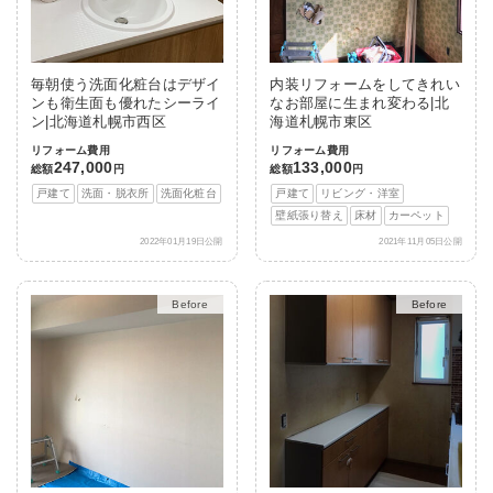
毎朝使う洗面化粧台はデザイ
内装リフォームをしてきれい
ンも衛生面も優れたシーライ
なお部屋に生まれ変わる|北
ン|北海道札幌市西区
海道札幌市東区
リフォーム費用
リフォーム費用
247,000
133,000
総額
円
総額
円
戸建て
洗面・脱衣所
洗面化粧台
戸建て
リビング・洋室
壁紙張り替え
床材
カーペット
2022年01月19日公開
2021年11月05日公開
After
After