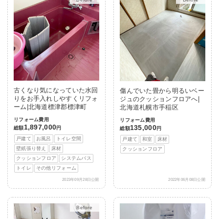
古くなり気になっていた水回
傷んでいた畳から明るいベー
りをお手入れしやすくリフォ
ジュのクッションフロアへ|
ーム|北海道標津郡標津町
北海道札幌市手稲区
リフォーム費用
リフォーム費用
1,897,000
135,000
総額
円
総額
円
戸建て
お風呂
トイレ空間
戸建て
和室
床材
壁紙張り替え
床材
クッションフロア
クッションフロア
システムバス
トイレ
その他リフォーム
2023年09月28日公開
2022年06月08日公開
After