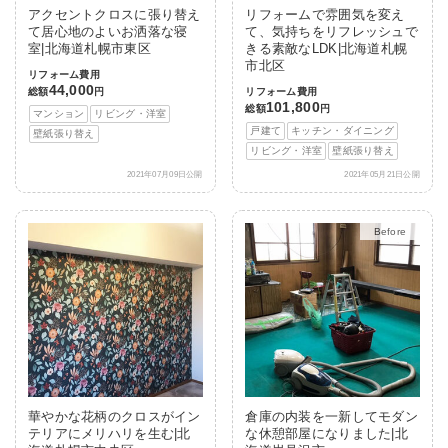
アクセントクロスに張り替え
リフォームで雰囲気を変え
て居心地のよいお洒落な寝
て、気持ちをリフレッシュで
室|北海道札幌市東区
きる素敵なLDK|北海道札幌
市北区
リフォーム費用
44,000
総額
円
リフォーム費用
101,800
総額
円
マンション
リビング・洋室
戸建て
キッチン・ダイニング
壁紙張り替え
リビング・洋室
壁紙張り替え
2021年07月09日公開
2021年05月21日公開
After
華やかな花柄のクロスがイン
倉庫の内装を一新してモダン
テリアにメリハリを生む|北
な休憩部屋になりました|北