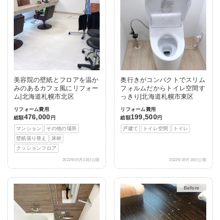
美容院の壁紙とフロアを温か
奥行きがコンパクトでスリム
みのあるカフェ風にリフォー
フォルムだからトイレ空間す
ム|北海道札幌市北区
っきり|北海道札幌市東区
リフォーム費用
リフォーム費用
476,000
199,500
総額
円
総額
円
マンション
その他の場所
戸建て
トイレ空間
トイレ
壁紙張り替え
床材
クッションフロア
2022年05月23日公開
2022年05月16日公開
After