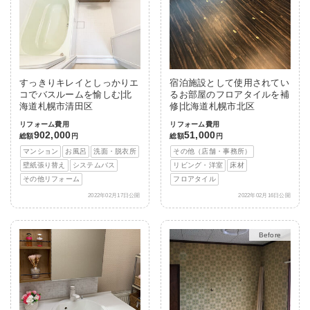
すっきりキレイとしっかりエ
宿泊施設として使用されてい
コでバスルームを愉しむ|北
るお部屋のフロアタイルを補
海道札幌市清田区
修|北海道札幌市北区
リフォーム費用
リフォーム費用
902,000
51,000
総額
円
総額
円
マンション
お風呂
洗面・脱衣所
その他（店舗・事務所）
壁紙張り替え
システムバス
リビング・洋室
床材
その他リフォーム
フロアタイル
2022年02月17日公開
2022年02月16日公開
After