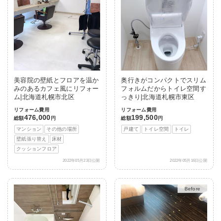
美容院の壁紙とフロアを温か
奥行きがコンパクトでスリム
みのあるカフェ風にリフォー
フォルムだからトイレ空間す
ム|北海道札幌市北区
っきり|北海道札幌市東区
リフォーム費用
リフォーム費用
476,000
199,500
総額
円
総額
円
マンション
その他の場所
戸建て
トイレ空間
トイレ
壁紙張り替え
床材
クッションフロア
2022年05月23日公開
2022年05月16日公開
After