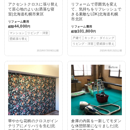
アクセントクロスに張り替え
リフォームで雰囲気を変え
て居心地のよいお洒落な寝
て、気持ちをリフレッシュで
室|北海道札幌市東区
きる素敵なLDK|北海道札幌
市北区
リフォーム費用
44,000
総額
円
リフォーム費用
101,800
総額
円
マンション
リビング・洋室
戸建て
キッチン・ダイニング
壁紙張り替え
リビング・洋室
壁紙張り替え
2021年07月09日公開
2021年05月21日公開
After
華やかな花柄のクロスがイン
倉庫の内装を一新してモダン
テリアにメリハリを生む|北
な休憩部屋になりました|北