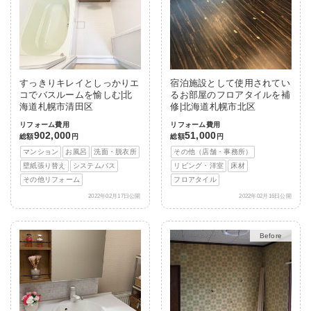
すっきりキレイとしっかりエ
宿泊施設として使用されてい
コでバスルームを愉しむ|北
るお部屋のフロアタイルを補
海道札幌市清田区
修|北海道札幌市北区
リフォーム費用
リフォーム費用
902,000
51,000
総額
円
総額
円
マンション
お風呂
洗面・脱衣所
その他（店舗・事務所）
壁紙張り替え
システムバス
リビング・洋室
床材
その他リフォーム
フロアタイル
2022年02月17日公開
2022年02月16日公開
After