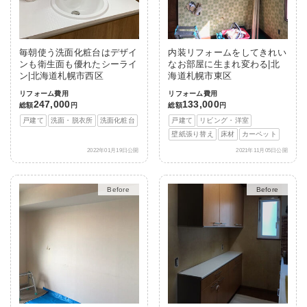
毎朝使う洗面化粧台はデザイ
内装リフォームをしてきれい
ンも衛生面も優れたシーライ
なお部屋に生まれ変わる|北
ン|北海道札幌市西区
海道札幌市東区
リフォーム費用
リフォーム費用
247,000
133,000
総額
円
総額
円
戸建て
洗面・脱衣所
洗面化粧台
戸建て
リビング・洋室
壁紙張り替え
床材
カーペット
2022年01月19日公開
2021年11月05日公開
After
After