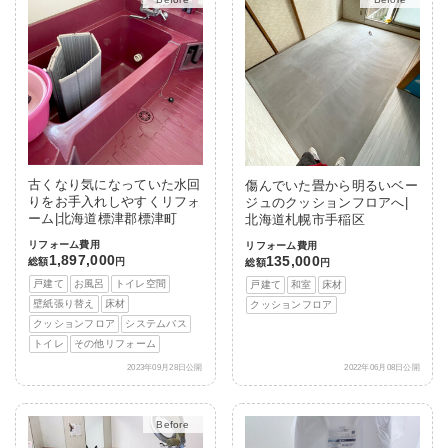
古くなり気になっていた水回
傷んでいた畳から明るいベー
りをお手入れしやすくリフォ
ジュのクッションフロアへ|
ーム|北海道標津郡標津町
北海道札幌市手稲区
リフォーム費用
リフォーム費用
1,897,000
135,000
総額
円
総額
円
戸建て
お風呂
トイレ空間
戸建て
和室
床材
壁紙張り替え
床材
クッションフロア
クッションフロア
システムバス
トイレ
その他リフォーム
2023年09月28日公開
2022年06月08日公開
After