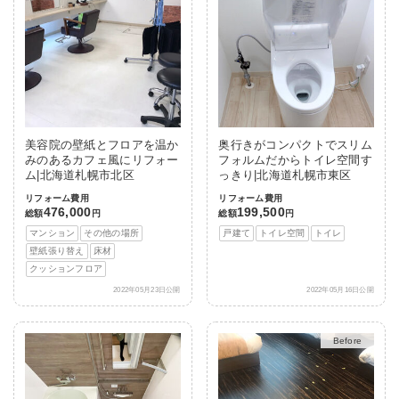
美容院の壁紙とフロアを温か
奥行きがコンパクトでスリム
みのあるカフェ風にリフォー
フォルムだからトイレ空間す
ム|北海道札幌市北区
っきり|北海道札幌市東区
リフォーム費用
リフォーム費用
476,000
199,500
総額
円
総額
円
マンション
その他の場所
戸建て
トイレ空間
トイレ
壁紙張り替え
床材
クッションフロア
2022年05月23日公開
2022年05月16日公開
After