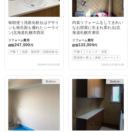
毎朝使う洗面化粧台はデザイ
内装リフォームをしてきれい
ンも衛生面も優れたシーライ
なお部屋に生まれ変わる|北
ン|北海道札幌市西区
海道札幌市東区
リフォーム費用
リフォーム費用
247,000
133,000
総額
円
総額
円
戸建て
洗面・脱衣所
洗面化粧台
戸建て
リビング・洋室
壁紙張り替え
床材
カーペット
2022年01月19日公開
2021年11月05日公開
After
After