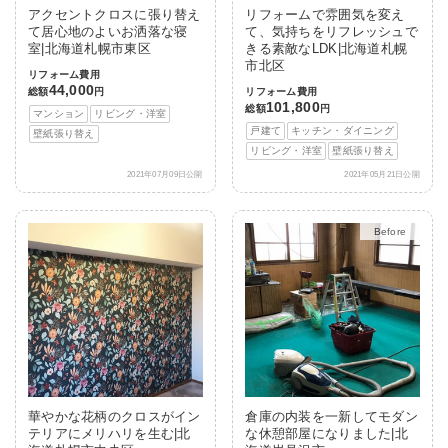
アクセントクロスに張り替え
リフォームで雰囲気を変え
て居心地のよいお洒落な寝
て、気持ちをリフレッシュで
室|北海道札幌市東区
きる素敵なLDK|北海道札幌
市北区
リフォーム費用
44,000
総額
円
リフォーム費用
101,800
総額
円
マンション
リビング・洋室
戸建て
キッチン・ダイニング
壁紙張り替え
リビング・洋室
壁紙張り替え
2021年07月09日公開
2021年05月21日公開
After
華やかな花柄のクロスがイン
倉庫の内装を一新してモダン
テリアにメリハリを生む|北
な休憩部屋になりました|北