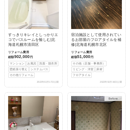
すっきりキレイとしっかりエ
宿泊施設として使用されてい
コでバスルームを愉しむ|北
るお部屋のフロアタイルを補
海道札幌市清田区
修|北海道札幌市北区
リフォーム費用
リフォーム費用
902,000
51,000
総額
円
総額
円
マンション
お風呂
洗面・脱衣所
その他（店舗・事務所）
壁紙張り替え
システムバス
リビング・洋室
床材
その他リフォーム
フロアタイル
2022年02月17日公開
2022年02月16日公開
After