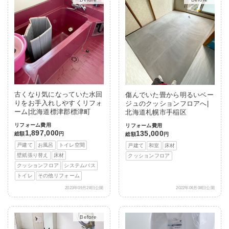
古くなり気になっていた水回
傷んでいた畳から明るいベー
りをお手入れしやすくリフォ
ジュのクッションフロアへ|
ーム|北海道標津郡標津町
北海道札幌市手稲区
リフォーム費用
リフォーム費用
1,897,000
135,000
総額
円
総額
円
戸建て
お風呂
トイレ空間
戸建て
和室
床材
壁紙張り替え
床材
クッションフロア
クッションフロア
システムバス
トイレ
その他リフォーム
2023年09月28日公開
2022年06月08日公開
After