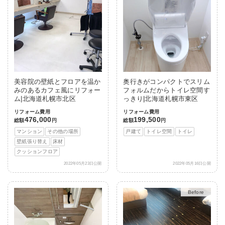
美容院の壁紙とフロアを温か
奥行きがコンパクトでスリム
みのあるカフェ風にリフォー
フォルムだからトイレ空間す
ム|北海道札幌市北区
っきり|北海道札幌市東区
リフォーム費用
リフォーム費用
476,000
199,500
総額
円
総額
円
マンション
その他の場所
戸建て
トイレ空間
トイレ
壁紙張り替え
床材
クッションフロア
2022年05月23日公開
2022年05月16日公開
After