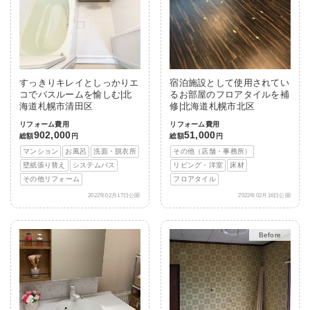
すっきりキレイとしっかりエ
宿泊施設として使用されてい
コでバスルームを愉しむ|北
るお部屋のフロアタイルを補
海道札幌市清田区
修|北海道札幌市北区
リフォーム費用
リフォーム費用
902,000
51,000
総額
円
総額
円
マンション
お風呂
洗面・脱衣所
その他（店舗・事務所）
壁紙張り替え
システムバス
リビング・洋室
床材
その他リフォーム
フロアタイル
2022年02月17日公開
2022年02月16日公開
After