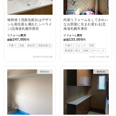
毎朝使う洗面化粧台はデザイ
内装リフォームをしてきれい
ンも衛生面も優れたシーライ
なお部屋に生まれ変わる|北
ン|北海道札幌市西区
海道札幌市東区
リフォーム費用
リフォーム費用
247,000
133,000
総額
円
総額
円
戸建て
洗面・脱衣所
洗面化粧台
戸建て
リビング・洋室
壁紙張り替え
床材
カーペット
2022年01月19日公開
2021年11月05日公開
After
After