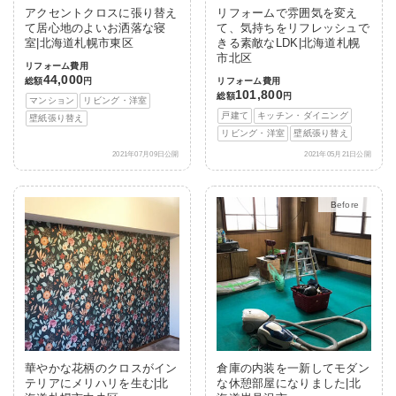
アクセントクロスに張り替え
リフォームで雰囲気を変え
て居心地のよいお洒落な寝
て、気持ちをリフレッシュで
室|北海道札幌市東区
きる素敵なLDK|北海道札幌
市北区
リフォーム費用
44,000
総額
円
リフォーム費用
101,800
総額
円
マンション
リビング・洋室
戸建て
キッチン・ダイニング
壁紙張り替え
リビング・洋室
壁紙張り替え
2021年07月09日公開
2021年05月21日公開
After
華やかな花柄のクロスがイン
倉庫の内装を一新してモダン
テリアにメリハリを生む|北
な休憩部屋になりました|北