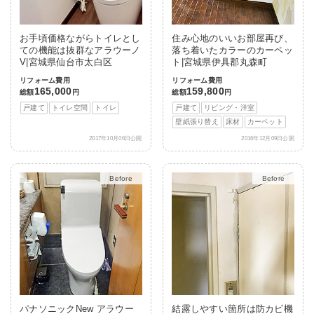
お手頃価格ながらトイレとし
住み心地のいいお部屋再び、
ての機能は抜群なアラウーノ
落ち着いたカラーのカーペッ
V|宮城県仙台市太白区
ト|宮城県伊具郡丸森町
リフォーム費用
リフォーム費用
165,000
159,800
総額
円
総額
円
戸建て
トイレ空間
トイレ
戸建て
リビング・洋室
壁紙張り替え
床材
カーペット
2017年10月06日公開
2016年12月09日公開
After
After
パナソニックNew アラウー
結露しやすい箇所は防カビ機