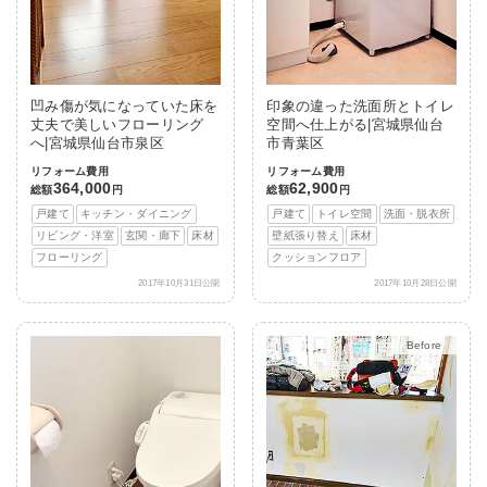
凹み傷が気になっていた床を
印象の違った洗面所とトイレ
丈夫で美しいフローリング
空間へ仕上がる|宮城県仙台
へ|宮城県仙台市泉区
市青葉区
リフォーム費用
リフォーム費用
364,000
62,900
総額
円
総額
円
戸建て
キッチン・ダイニング
戸建て
トイレ空間
洗面・脱衣所
リビング・洋室
玄関・廊下
床材
壁紙張り替え
床材
フローリング
クッションフロア
2017年10月31日公開
2017年10月28日公開
After