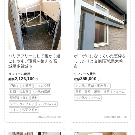
バリアフリーにして暖かく過
ボロボロになっていた窓枠を
ごしやすい環境を整える|宮
しっかりと交換|宮城県大崎
城県多賀城市
市
リフォーム費用
リフォーム費用
2,126,100
355,000
総額
円
総額
円
戸建て
お風呂
トイレ空間
その他（店舗・事務所）
洗面・脱衣所
その他の場所
屋根・外壁
屋根・外壁リフォーム
壁紙張り替え
床材
その他リフォーム
クッションフロア
システムバス
トイレ
洗面化粧台
2023年09月05日公開
2023年01月14日公開