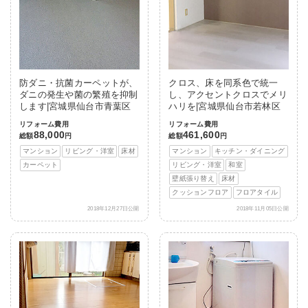
防ダニ・抗菌カーペットが、
クロス、床を同系色で統一
ダニの発生や菌の繁殖を抑制
し、アクセントクロスでメリ
します|宮城県仙台市青葉区
ハリを|宮城県仙台市若林区
リフォーム費用
リフォーム費用
88,000
461,600
総額
円
総額
円
マンション
リビング・洋室
床材
マンション
キッチン・ダイニング
カーペット
リビング・洋室
和室
壁紙張り替え
床材
クッションフロア
フロアタイル
2018年12月27日公開
2018年11月05日公開