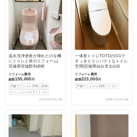
温水洗浄便座が壊れたのを機
一体形トイレTOTOのGGで
にトイレと床のリフォーム|
すっきりコンパクトなトイレ
宮城県宮城郡利府町
空間|宮城県仙台市太白区
リフォーム費用
リフォーム費用
155,000
223,000
総額
円
総額
円
戸建て
トイレ空間
床材
戸建て
トイレ空間
トイレ
クッションフロア
トイレ
2021年10月13日公開
2019年12月25日公開