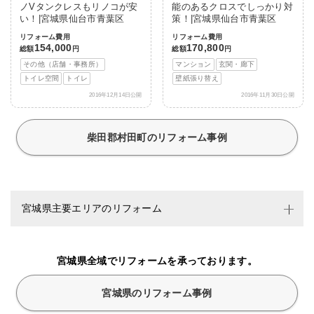
ノVタンクレスもリノコが安
能のあるクロスでしっかり対
い！|宮城県仙台市青葉区
策！|宮城県仙台市青葉区
リフォーム費用
リフォーム費用
154,000
170,800
総額
円
総額
円
その他（店舗・事務所）
マンション
玄関・廊下
トイレ空間
トイレ
壁紙張り替え
2016年12月14日公開
2016年11月30日公開
柴田郡村田町のリフォーム事例
宮城県主要エリアのリフォーム
宮城県全域でリフォームを承っております。
宮城県のリフォーム事例