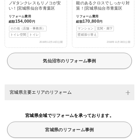
ノVタンクレスもリノコが安
能のあるクロスでしっかり対
い！|宮城県仙台市青葉区
策！|宮城県仙台市青葉区
リフォーム費用
リフォーム費用
154,000
170,800
総額
円
総額
円
その他（店舗・事務所）
マンション
玄関・廊下
トイレ空間
トイレ
壁紙張り替え
2016年12月14日公開
2016年11月30日公開
気仙沼市のリフォーム事例
宮城県主要エリアのリフォーム
宮城県全域でリフォームを承っております。
宮城県のリフォーム事例