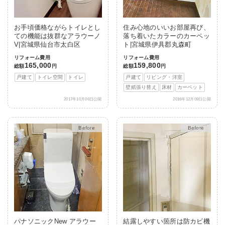
お手頃価格ながらトイレとし
住み心地のいいお部屋再び、
ての機能は抜群なアラウーノ
落ち着いたカラーのカーペッ
V|宮城県仙台市太白区
ト|宮城県伊具郡丸森町
リフォーム費用
リフォーム費用
165,000
159,800
総額
円
総額
円
戸建て
トイレ空間
トイレ
戸建て
リビング・洋室
壁紙張り替え
床材
カーペット
2017年10月06日公開
2016年12月09日公開
After
After
パナソニックNew アラウー
結露しやすい箇所は防カビ機