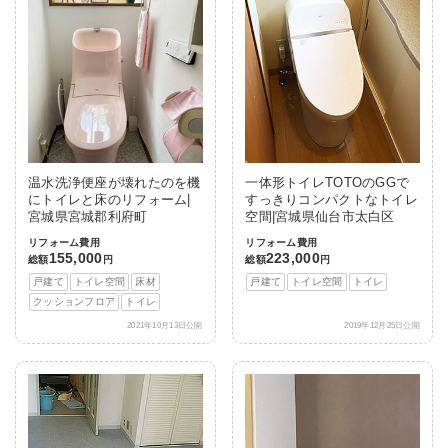
温水洗浄便座が壊れたのを機
一体形トイレTOTOのGGで
にトイレと床のリフォーム|
すっきりコンパクトなトイレ
宮城県宮城郡利府町
空間|宮城県仙台市太白区
リフォーム費用
リフォーム費用
155,000
223,000
総額
円
総額
円
戸建て
トイレ空間
床材
戸建て
トイレ空間
トイレ
クッションフロア
トイレ
2021年10月13日公開
2019年12月25日公開