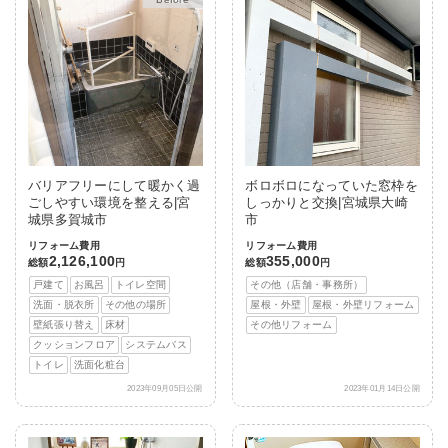
バリアフリーにして暖かく過
ボロボロになっていた窓枠を
ごしやすい環境を整える|宮
しっかりと交換|宮城県大崎
城県多賀城市
市
リフォーム費用
リフォーム費用
2,126,100
355,000
総額
円
総額
円
戸建て
お風呂
トイレ空間
その他（店舗・事務所）
洗面・脱衣所
その他の場所
屋根・外壁
屋根・外壁リフォーム
壁紙張り替え
床材
その他リフォーム
クッションフロア
システムバス
トイレ
洗面化粧台
2023年09月05日公開
2023年01月14日公開