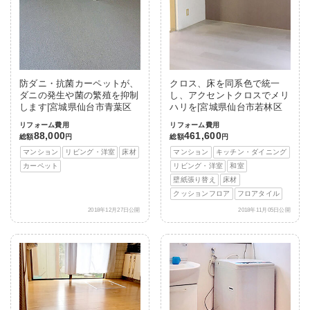
防ダニ・抗菌カーペットが、
クロス、床を同系色で統一
ダニの発生や菌の繁殖を抑制
し、アクセントクロスでメリ
します|宮城県仙台市青葉区
ハリを|宮城県仙台市若林区
リフォーム費用
リフォーム費用
88,000
461,600
総額
円
総額
円
マンション
リビング・洋室
床材
マンション
キッチン・ダイニング
カーペット
リビング・洋室
和室
壁紙張り替え
床材
クッションフロア
フロアタイル
2018年12月27日公開
2018年11月05日公開