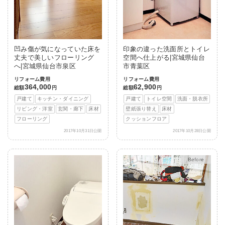
凹み傷が気になっていた床を
印象の違った洗面所とトイレ
丈夫で美しいフローリング
空間へ仕上がる|宮城県仙台
へ|宮城県仙台市泉区
市青葉区
リフォーム費用
リフォーム費用
364,000
62,900
総額
円
総額
円
戸建て
キッチン・ダイニング
戸建て
トイレ空間
洗面・脱衣所
リビング・洋室
玄関・廊下
床材
壁紙張り替え
床材
フローリング
クッションフロア
2017年10月31日公開
2017年10月28日公開
After