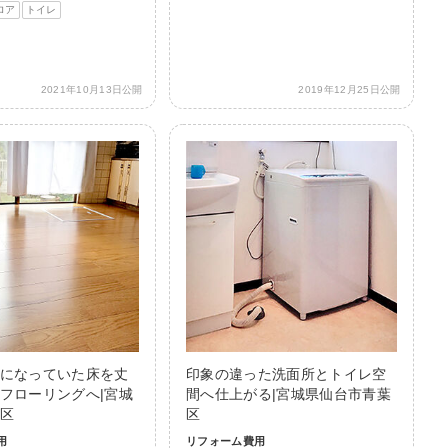
ロア
トイレ
2021年10月13日公開
2019年12月25日公開
になっていた床を丈
印象の違った洗面所とトイレ空
フローリングへ|宮城
間へ仕上がる|宮城県仙台市青葉
区
区
用
リフォーム費用