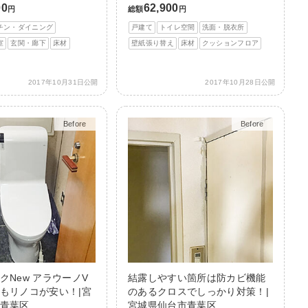
00
62,900
円
総額
円
チン・ダイニング
戸建て
トイレ空間
洗面・脱衣所
室
玄関・廊下
床材
壁紙張り替え
床材
クッションフロア
2017年10月31日公開
2017年10月28日公開
Before
After
Before
After
クNew アラウーノV
結露しやすい箇所は防カビ機能
もリノコが安い！|宮
のあるクロスでしっかり対策！|
青葉区
宮城県仙台市青葉区