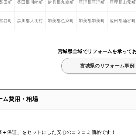
柴田町
柴田郡川崎町
伊具郡丸森町
亘理郡亘理町
亘理郡山元町
富谷町
黒川郡大衡村
加美郡色麻町
加美郡加美町
遠田郡涌谷町
宮城県全域でリフォームを承って
宮城県のリフォーム事例
ーム費用・相場
事＋保証」をセットにした安心のコミコミ価格です！