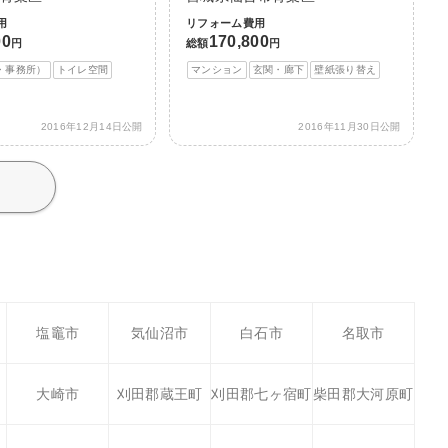
用
リフォーム費用
00
170,800
円
総額
円
・事務所）
トイレ空間
マンション
玄関・廊下
壁紙張り替え
2016年12月14日公開
2016年11月30日公開
塩竈市
気仙沼市
白石市
名取市
大崎市
刈田郡蔵王町
刈田郡七ヶ宿町
柴田郡大河原町