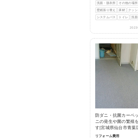
洗面・脱衣所
その他の場所
壁紙張り替え
床材
クッシ
システムバス
トイレ
洗面
202
防ダニ・抗菌カーペ
ニの発生や菌の繁殖
す|宮城県仙台市青葉
リフォーム費用