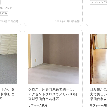
クッションフ
ョンフロア
化粧台
3年09月05日公開
2023年01月14日公開
ットが、ダ
クロス、床を同系色で統一し、
凹み傷が気
を抑制しま
アクセントクロスでメリハリを|
夫で美しい
区
宮城県仙台市若林区
県仙台市泉
リフォーム費用
リフォーム費