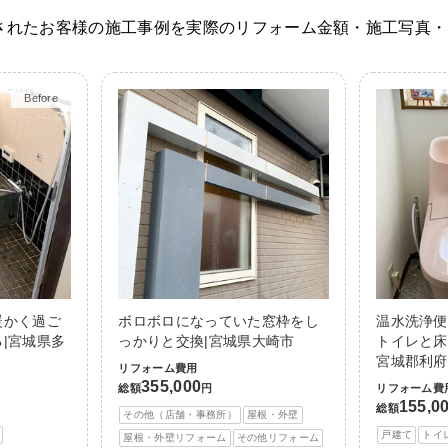
されたお客様の施工事例を実際のリフォーム金額・施工写真・
Before
After
暖かく過ご
ボロボロになっていた窓枠をし
温水洗浄便
|宮城県多
っかりと交換|宮城県大崎市
トイレと床
宮城郡利府
リフォーム費用
355,000
総額
円
リフォーム費
155,0
総額
その他（店舗・事務所）
屋根・外壁
戸建て
トイ
屋根・外壁リフォーム
その他リフォーム