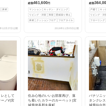
461,600
364,0
総額
円
総額
床材
マンション
キッチン・ダイニング
戸建て
キッ
リビング・洋室
和室
壁紙張り替え
リビング・洋
床材
クッションフロア
フロアタイル
フローリング
8年12月27日公開
2018年11月05日公開
Before
After
イレとして
住み心地のいいお部屋再び、落
パナソニッ
ーノV|宮
ち着いたカラーのカーペット|宮
タンクレス
城県伊具郡丸森町
城県仙台市