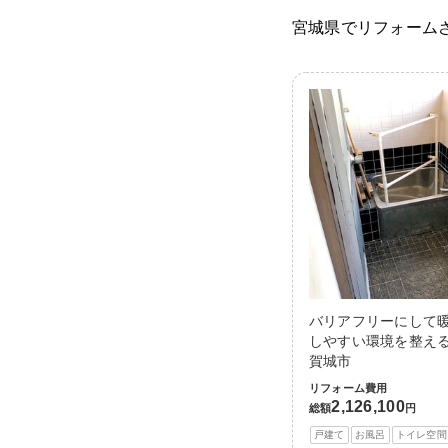
宮城県でリフォーム
バリアフリーにして
しやすい環境を整える
賀城市
リフォーム費用
2,126,100
総額
円
戸建て
お風呂
トイレ空間