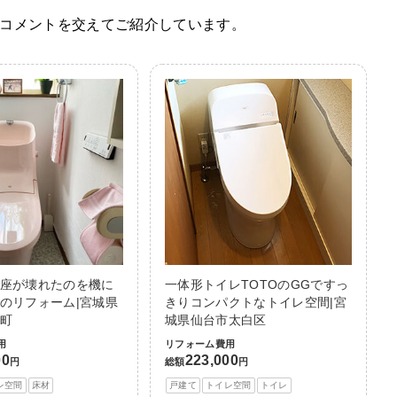
コメントを交えてご紹介しています。
座が壊れたのを機に
一体形トイレTOTOのGGですっ
のリフォーム|宮城県
きりコンパクトなトイレ空間|宮
町
城県仙台市太白区
用
リフォーム費用
00
223,000
円
総額
円
レ空間
床材
戸建て
トイレ空間
トイレ