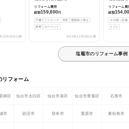
リフォーム費用
リフォーム費
159,800
154,0
総額
円
総額
戸建て
リビング・洋室
壁紙張り替え
その他（店舗
床材
カーペット
トイレ
7年10月06日公開
2016年12月09日公開
塩竈市のリフォーム事例
のリフォーム
若林区
仙台市太白区
仙台市泉区
仙台市青葉区
石巻市
城市
岩沼市
登米市
栗原市
東松島市