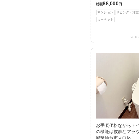
88,000
総額
円
マンション
リビング・洋室
カーペット
201
お手頃価格ながらト
の機能は抜群なアラウ
城県仙台市太白区