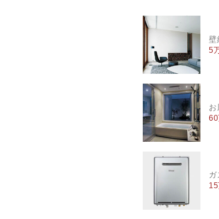
壁
5
お
6
ガ
1