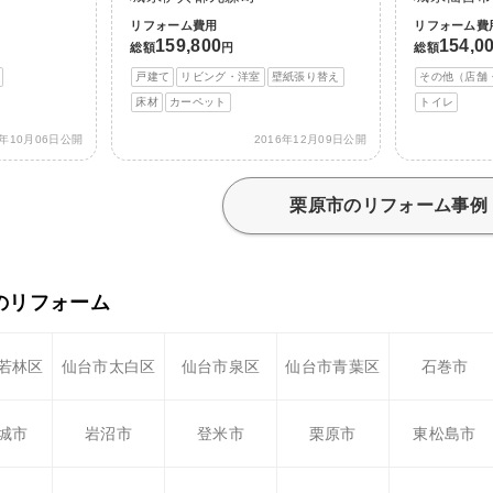
リフォーム費用
リフォーム費
159,800
154,0
総額
円
総額
戸建て
リビング・洋室
壁紙張り替え
その他（店舗
床材
カーペット
トイレ
7年10月06日公開
2016年12月09日公開
栗原市のリフォーム事例
のリフォーム
若林区
仙台市太白区
仙台市泉区
仙台市青葉区
石巻市
城市
岩沼市
登米市
栗原市
東松島市