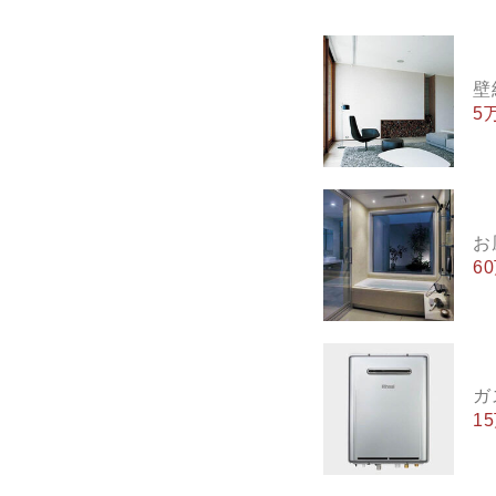
壁
5
お
6
ガ
1