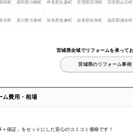
柴田町
柴田郡川崎町
伊具郡丸森町
亘理郡亘理町
亘理郡山元町
富谷町
黒川郡大衡村
加美郡色麻町
加美郡加美町
遠田郡涌谷町
宮城県全域でリフォームを承って
宮城県のリフォーム事例
ーム費用・相場
事＋保証」をセットにした安心のコミコミ価格です！