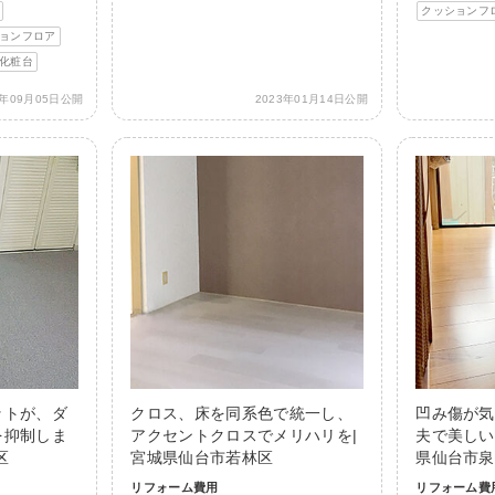
クッションフ
ョンフロア
化粧台
3年09月05日公開
2023年01月14日公開
ットが、ダ
クロス、床を同系色で統一し、
凹み傷が気
を抑制しま
アクセントクロスでメリハリを|
夫で美しい
区
宮城県仙台市若林区
県仙台市泉
リフォーム費用
リフォーム費