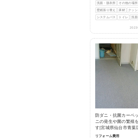
洗面・脱衣所
その他の場所
壁紙張り替え
床材
クッシ
システムバス
トイレ
洗面
202
防ダニ・抗菌カーペ
ニの発生や菌の繁殖
す|宮城県仙台市青葉
リフォーム費用