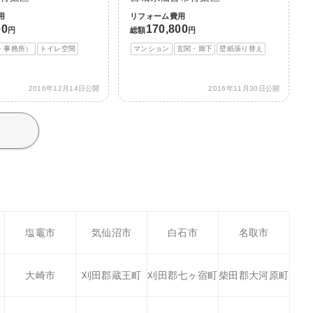
用
リフォーム費用
00
170,800
円
総額
円
・事務所）
トイレ空間
マンション
玄関・廊下
壁紙張り替え
2016年12月14日公開
2016年11月30日公開
塩竈市
気仙沼市
白石市
名取市
大崎市
刈田郡蔵王町
刈田郡七ヶ宿町
柴田郡大河原町