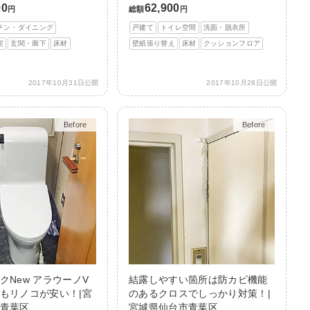
00
62,900
円
総額
円
チン・ダイニング
戸建て
トイレ空間
洗面・脱衣所
室
玄関・廊下
床材
壁紙張り替え
床材
クッションフロア
2017年10月31日公開
2017年10月28日公開
Before
After
Before
After
クNew アラウーノV
結露しやすい箇所は防カビ機能
もリノコが安い！|宮
のあるクロスでしっかり対策！|
青葉区
宮城県仙台市青葉区