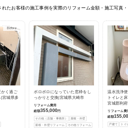
されたお客様の施工事例を実際のリフォーム金額・施工写真・
Before
After
暖かく過ご
ボロボロになっていた窓枠をし
温水洗浄便
|宮城県多
っかりと交換|宮城県大崎市
トイレと床
宮城郡利府
リフォーム費用
355,000
総額
円
リフォーム費
155,0
総額
その他（店舗・事務所）
屋根・外壁
戸建て
トイ
屋根・外壁リフォーム
その他リフォーム