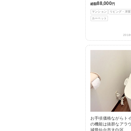
88,000
総額
円
マンション
リビング・洋室
カーペット
201
お手頃価格ながらト
の機能は抜群なアラウ
城県仙台市太白区