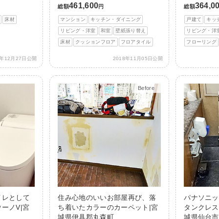
461,600
364,0
総額
円
総額
床材
マンション
キッチン・ダイニング
戸建て
キッ
リビング・洋室
和室
壁紙張り替え
リビング・洋
床材
クッションフロア
フロアタイル
フローリング
8年12月27日公開
2018年11月05日公開
Before
After
イレとして
住み心地のいいお部屋再び、落
パナソニッ
ーノV|宮
ち着いたカラーのカーペット|宮
タンクレス
城県伊具郡丸森町
城県仙台市