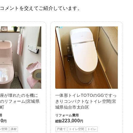
コメントを交えてご紹介しています。
座が壊れたのを機に
一体形トイレTOTOのGGですっ
のリフォーム|宮城県
きりコンパクトなトイレ空間|宮
町
城県仙台市太白区
用
リフォーム費用
00
223,000
円
総額
円
レ空間
床材
戸建て
トイレ空間
トイレ