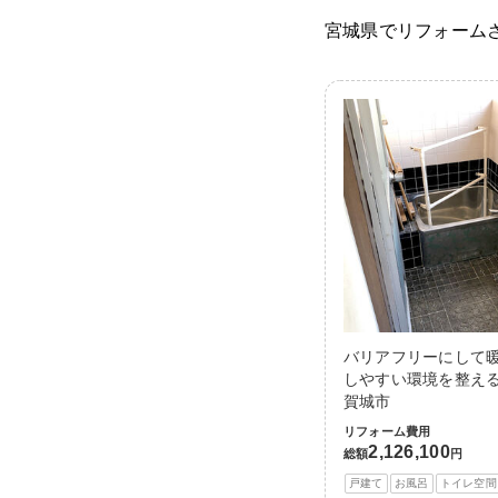
宮城県でリフォーム
バリアフリーにして
しやすい環境を整える
賀城市
リフォーム費用
2,126,100
総額
円
戸建て
お風呂
トイレ空間