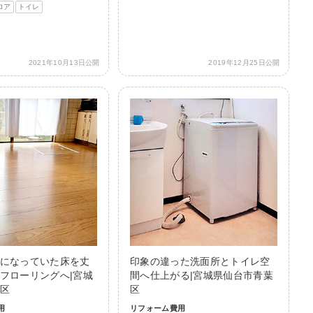
ロア
トイレ
2021年10月13日公開
2019年12月25日公開
になっていた床を丈
印象の違った洗面所とトイレ空
フローリングへ|宮城
間へ仕上がる|宮城県仙台市青葉
区
区
用
リフォーム費用