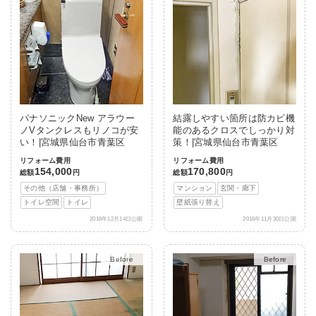
パナソニックNew アラウー
結露しやすい箇所は防カビ機
ノVタンクレスもリノコが安
能のあるクロスでしっかり対
い！|宮城県仙台市青葉区
策！|宮城県仙台市青葉区
リフォーム費用
リフォーム費用
154,000
170,800
総額
円
総額
円
その他（店舗・事務所）
マンション
玄関・廊下
トイレ空間
トイレ
壁紙張り替え
2016年12月14日公開
2016年11月30日公開
After
After