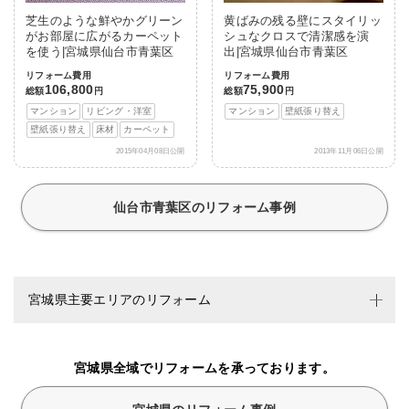
芝生のような鮮やかグリーン
黄ばみの残る壁にスタイリッ
がお部屋に広がるカーペット
シュなクロスで清潔感を演
を使う|宮城県仙台市青葉区
出|宮城県仙台市青葉区
リフォーム費用
リフォーム費用
106,800
75,900
総額
円
総額
円
マンション
リビング・洋室
マンション
壁紙張り替え
壁紙張り替え
床材
カーペット
2015年04月08日公開
2013年11月06日公開
仙台市青葉区のリフォーム事例
宮城県主要エリアのリフォーム
宮城県全域でリフォームを承っております。