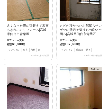
古くなった畳の張替えで和室
カビが凄かったお部屋もサン
もきれいにリフォーム|宮城
ゲツの壁紙で気持ちの良い空
県仙台市青葉区
間へ|宮城県仙台市青葉区
リフォーム費用
リフォーム費用
61,800
107,600
総額
円
総額
円
マンション
和室
床材
畳
マンション
壁紙張り替え
2016年12月08日公開
2016年09月05日公開
After