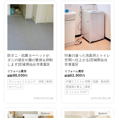
防ダニ・抗菌カーペットが、
印象の違った洗面所とトイレ
ダニの発生や菌の繁殖を抑制
空間へ仕上がる|宮城県仙台
します|宮城県仙台市青葉区
市青葉区
リフォーム費用
リフォーム費用
88,000
62,900
総額
円
総額
円
マンション
リビング・洋室
床材
戸建て
トイレ空間
洗面・脱衣所
カーペット
壁紙張り替え
床材
クッションフロア
2018年12月27日公開
2017年10月28日公開
After
After