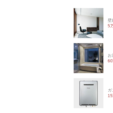
壁
5
お
6
ガ
1