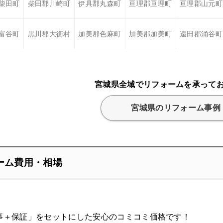
柴田町
柴田郡川崎町
伊具郡丸森町
亘理郡亘理町
亘理郡山元町
富谷町
黒川郡大衡村
加美郡色麻町
加美郡加美町
遠田郡涌谷町
宮城県全域でリフォームを承って
宮城県のリフォーム事例
ーム費用・相場
事＋保証」をセットにした安心のコミコミ価格です！