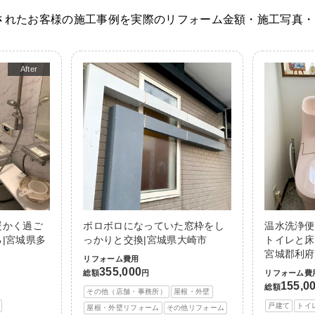
されたお客様の施工事例を実際のリフォーム金額・施工写真・
After
暖かく過ご
ボロボロになっていた窓枠をし
温水洗浄便
|宮城県多
っかりと交換|宮城県大崎市
トイレと床
宮城郡利府
リフォーム費用
355,000
総額
円
リフォーム費
155,0
総額
その他（店舗・事務所）
屋根・外壁
戸建て
トイ
屋根・外壁リフォーム
その他リフォーム