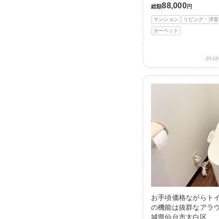
88,000
総額
円
マンション
リビング・洋室
カーペット
201
お手頃価格ながらト
の機能は抜群なアラウ
城県仙台市太白区