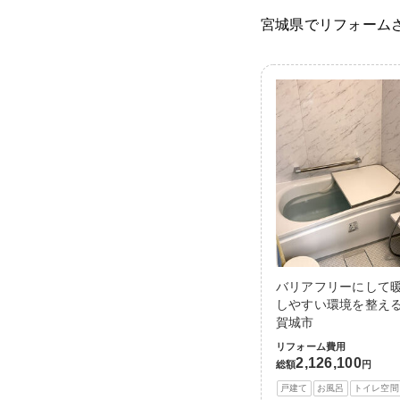
宮城県でリフォーム
バリアフリーにして
しやすい環境を整える
賀城市
リフォーム費用
2,126,100
総額
円
戸建て
お風呂
トイレ空間