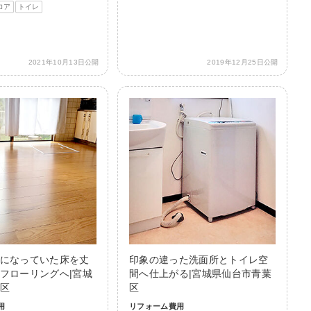
ロア
トイレ
2021年10月13日公開
2019年12月25日公開
になっていた床を丈
印象の違った洗面所とトイレ空
フローリングへ|宮城
間へ仕上がる|宮城県仙台市青葉
区
区
用
リフォーム費用