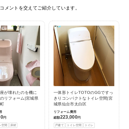
コメントを交えてご紹介しています。
座が壊れたのを機に
一体形トイレTOTOのGGですっ
のリフォーム|宮城県
きりコンパクトなトイレ空間|宮
町
城県仙台市太白区
用
リフォーム費用
00
223,000
円
総額
円
レ空間
床材
戸建て
トイレ空間
トイレ