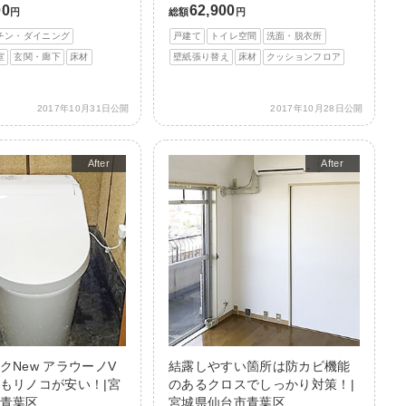
00
62,900
円
総額
円
チン・ダイニング
戸建て
トイレ空間
洗面・脱衣所
室
玄関・廊下
床材
壁紙張り替え
床材
クッションフロア
2017年10月31日公開
2017年10月28日公開
After
After
クNew アラウーノV
結露しやすい箇所は防カビ機能
もリノコが安い！|宮
のあるクロスでしっかり対策！|
青葉区
宮城県仙台市青葉区