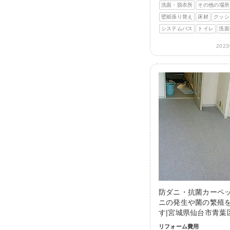
洗面・脱衣所
その他の場所
壁紙張り替え
床材
クッシ
システムバス
トイレ
洗面
202
防ダニ・抗菌カーペ
ニの発生や菌の繁殖
す|宮城県仙台市青葉
リフォーム費用