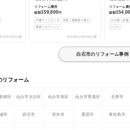
リフォーム費用
リフォーム費
159,800
154,0
総額
円
総額
戸建て
リビング・洋室
壁紙張り替え
その他（店舗
床材
カーペット
トイレ
7年10月06日公開
2016年12月09日公開
白石市のリフォーム事例
のリフォーム
若林区
仙台市太白区
仙台市泉区
仙台市青葉区
石巻市
城市
岩沼市
登米市
栗原市
東松島市