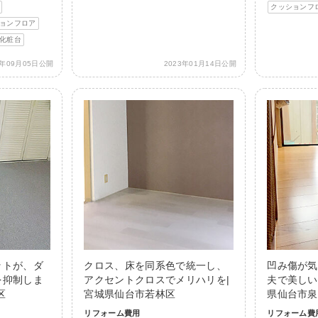
クッションフ
ョンフロア
化粧台
3年09月05日公開
2023年01月14日公開
ットが、ダ
クロス、床を同系色で統一し、
凹み傷が気
を抑制しま
アクセントクロスでメリハリを|
夫で美しい
区
宮城県仙台市若林区
県仙台市泉
リフォーム費用
リフォーム費