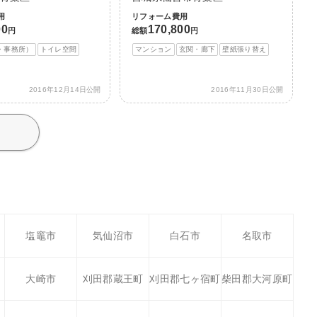
用
リフォーム費用
00
170,800
円
総額
円
・事務所）
トイレ空間
マンション
玄関・廊下
壁紙張り替え
2016年12月14日公開
2016年11月30日公開
塩竈市
気仙沼市
白石市
名取市
大崎市
刈田郡蔵王町
刈田郡七ヶ宿町
柴田郡大河原町