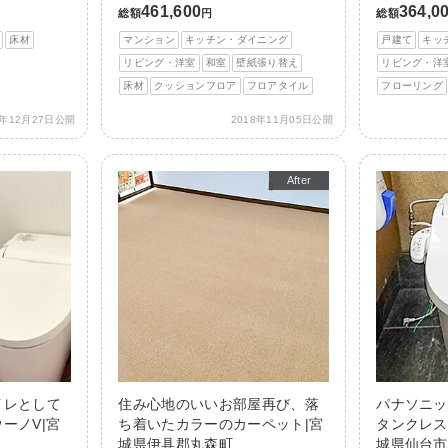
461,600
364,0
総額
円
総額
床材
マンション
キッチン・ダイニング
戸建て
キッ
リビング・洋室
和室
壁紙張り替え
リビング・洋
床材
クッションフロア
フロアタイル
フローリング
8年12月27日公開
2018年11月05日公開
After
イレとして
住み心地のいいお部屋再び、落
パナソニッ
ーノV|宮
ち着いたカラーのカーペット|宮
タンクレス
城県伊具郡丸森町
城県仙台市