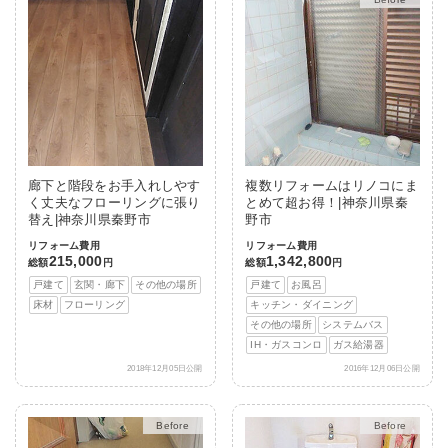
廊下と階段をお手入れしやす
複数リフォームはリノコにま
く丈夫なフローリングに張り
とめて超お得！|神奈川県秦
替え|神奈川県秦野市
野市
リフォーム費用
リフォーム費用
215,000
1,342,800
総額
円
総額
円
戸建て
玄関・廊下
その他の場所
戸建て
お風呂
床材
フローリング
キッチン・ダイニング
その他の場所
システムバス
IH・ガスコンロ
ガス給湯器
2018年12月05日公開
2016年12月06日公開
After
After