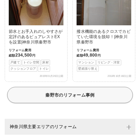
節水とお手入れのしやすさが
撥水機能のあるクロスでカビ
定評のあるピュアレストEX
ていた環境を脱却！|神奈川
を設置|神奈川県秦野市
県秦野市
リフォーム費用
リフォーム費用
234,500
49,800
総額
円
総額
円
戸建て
トイレ空間
床材
マンション
リビング・洋室
クッションフロア
トイレ
壁紙張り替え
2015年01月26日公開
2013年10月16日公開
秦野市のリフォーム事例
神奈川県主要エリアのリフォーム