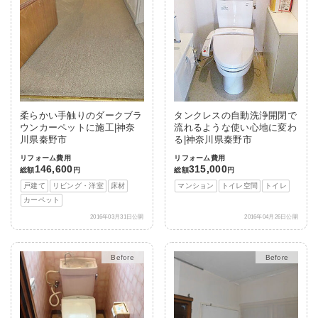
柔らかい手触りのダークブラ
タンクレスの自動洗浄開閉で
ウンカーペットに施工|神奈
流れるような使い心地に変わ
川県秦野市
る|神奈川県秦野市
リフォーム費用
リフォーム費用
146,600
315,000
総額
円
総額
円
戸建て
リビング・洋室
床材
マンション
トイレ空間
トイレ
カーペット
2016年03月31日公開
2016年04月26日公開
After
After